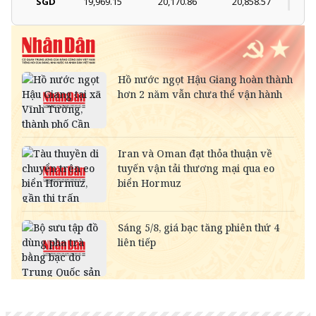
SGD
19,969.15
20,170.86
20,858.57
DKK
-
3,985.10
4,137.49
THB
700.54
778.38
811.39
SEK
-
2,712.86
2,827.89
SAR
-
6,952.32
7,251.54
RUB
-
308.64
341.64
NOK
-
2,699.85
2,814.33
MYR
-
6,355.23
6,493.51
KWD
-
85,047.08
89,169.38
CAD
18,272.07
18,456.64
19,047.76
CHF
31,734.28
32,054.83
33,081.47
INR
-
274.52
286.33
HKD
3,253.47
3,286.33
3,412.00
GBP
34,459.27
34,807.35
35,922.15