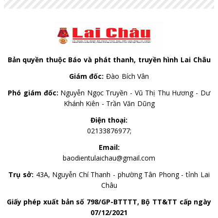
AUD
18,057.41
18,239.80
18,823.98
Bản quyền thuộc Báo và phát thanh, truyền hình Lai Châu
Giám đốc:
Đào Bích Vân
Phó giám đốc:
Nguyễn Ngọc Truyền - Vũ Thị Thu Hương - Dư
Khánh Kiên - Trần Văn Dũng
Điện thoại:
02133876977;
Email:
baodientulaichau@gmail.com
Trụ sở:
43A, Nguyễn Chí Thanh - phường Tân Phong - tỉnh Lai
Châu
Giấy phép xuất bản số 798/GP-BTTTT, Bộ TT&TT cấp ngày
07/12/2021