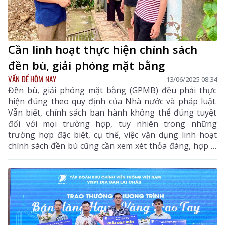
Cần linh hoạt thực hiện chính sách
đền bù, giải phóng mặt bằng
VẤN ĐỀ HÔM NAY
13/06/2025 08:34
Đền bù, giải phóng mặt bằng (GPMB) đều phải thực
hiện đúng theo quy định của Nhà nước và pháp luật.
Vẫn biết, chính sách ban hành không thể đúng tuyệt
đối với mọi trường hợp, tuy nhiên trong những
trường hợp đặc biệt, cụ thể, việc vận dụng linh hoạt
chính sách đền bù cũng cần xem xét thỏa đáng, hợp lý
nhưng cũng phải hợp tình. Đó là trường hợp của một
số gia đình tại gói thầu XL04 Dự án đường nối cao tốc
Nội Bài - Lào Cai đoạn qua địa phận xã Pắc Ta (huyện
Tân Uyên).