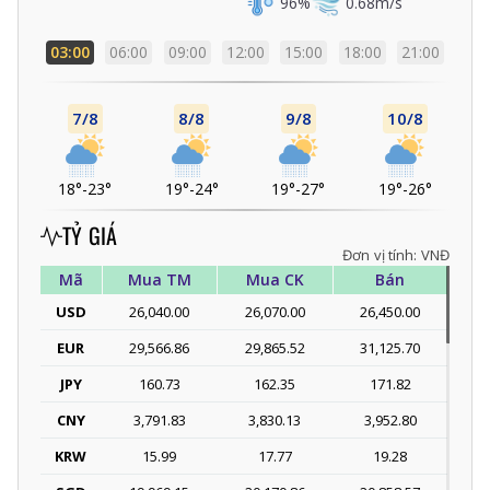
96
%
0.68
m/s
03:00
06:00
09:00
12:00
15:00
18:00
21:00
7/8
8/8
9/8
10/8
18°
-
23°
19°
-
24°
19°
-
27°
19°
-
26°
TỶ GIÁ
Đơn vị tính: VNĐ
Mã
Mua TM
Mua CK
Bán
USD
26,040.00
26,070.00
26,450.00
EUR
29,566.86
29,865.52
31,125.70
JPY
160.73
162.35
171.82
CNY
3,791.83
3,830.13
3,952.80
KRW
15.99
17.77
19.28