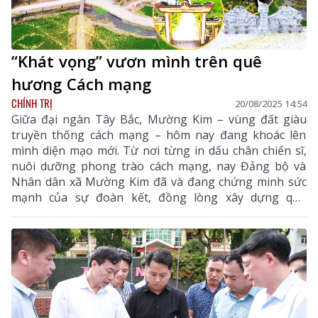
“Khát vọng” vươn mình trên quê
hương Cách mạng
CHÍNH TRỊ
20/08/2025 14:54
Giữa đại ngàn Tây Bắc, Mường Kim – vùng đất giàu
truyền thống cách mạng – hôm nay đang khoác lên
mình diện mạo mới. Từ nơi từng in dấu chân chiến sĩ,
nuôi dưỡng phong trào cách mạng, nay Đảng bộ và
Nhân dân xã Mường Kim đã và đang chứng minh sức
mạnh của sự đoàn kết, đồng lòng xây dựng quê
hương ngày một giàu đẹp, văn minh và phát triển bền
vững.