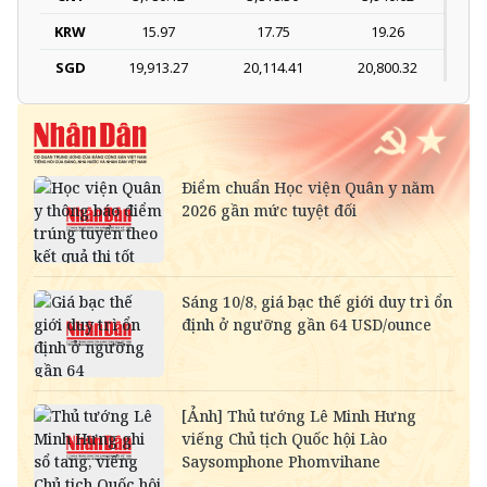
KRW
15.97
17.75
19.26
SGD
19,913.27
20,114.41
20,800.32
DKK
-
3,969.05
4,120.86
THB
698.72
776.35
809.28
SEK
-
2,701.18
2,815.73
SAR
-
6,927.67
7,225.87
RUB
-
303.97
336.48
NOK
-
2,697.83
2,812.24
MYR
-
6,334.11
6,471.96
KWD
-
84,722.96
88,830.08
CAD
18,272.89
18,457.46
19,048.72
CHF
31,527.34
31,845.80
32,865.93
INR
-
273.21
284.97