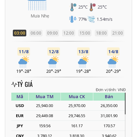
25
°C
25
°C
Mưa Nhẹ
77
%
1.54
m/s
03:00
06:00
09:00
12:00
15:00
18:00
21:00
11/8
12/8
13/8
14/8
19°
-
28°
20°
-
29°
19°
-
28°
20°
-
29°
TỶ GIÁ
Đơn vị tính: VNĐ
Mã
Mua TM
Mua CK
Bán
USD
25,940.00
25,970.00
26,350.00
EUR
29,449.08
29,746.55
31,001.90
JPY
159.56
161.17
170.57
CNY
3,780.12
3,818.30
3,940.62