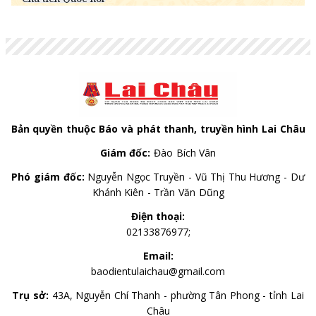
HKD
3,240.53
3,273.27
3,398.46
GBP
34,378.93
34,726.19
35,838.60
AUD
18,001.34
18,183.17
18,765.64
Bản quyền thuộc Báo và phát thanh, truyền hình Lai Châu
Giám đốc:
Đào Bích Vân
Phó giám đốc:
Nguyễn Ngọc Truyền - Vũ Thị Thu Hương - Dư
Khánh Kiên - Trần Văn Dũng
Điện thoại:
02133876977;
Email:
baodientulaichau@gmail.com
Trụ sở:
43A, Nguyễn Chí Thanh - phường Tân Phong - tỉnh Lai
Châu