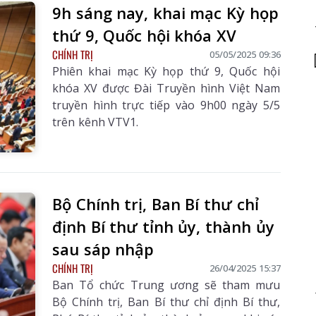
9h sáng nay, khai mạc Kỳ họp
thứ 9, Quốc hội khóa XV
CHÍNH TRỊ
05/05/2025 09:36
Phiên khai mạc Kỳ họp thứ 9, Quốc hội
khóa XV được Đài Truyền hình Việt Nam
truyền hình trực tiếp vào 9h00 ngày 5/5
trên kênh VTV1.
Bộ Chính trị, Ban Bí thư chỉ
định Bí thư tỉnh ủy, thành ủy
sau sáp nhập
Số 565 ngày
Báo Lai Châu Số 3246
Báo Lai Châu Số
2026
ngày 06/08/2026
ngày 05/08/2
CHÍNH TRỊ
26/04/2025 15:37
Ban Tổ chức Trung ương sẽ tham mưu
Bộ Chính trị, Ban Bí thư chỉ định Bí thư,