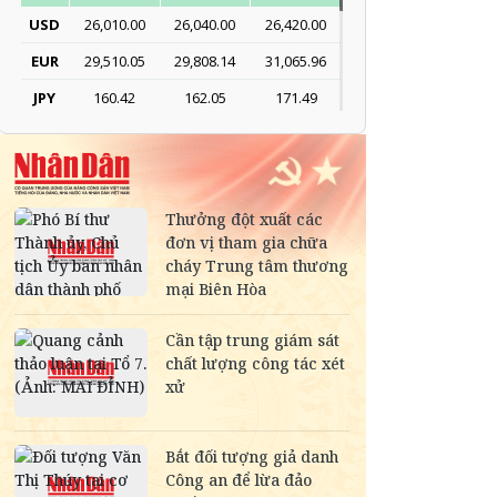
USD
26,010.00
26,040.00
26,420.00
EUR
29,510.05
29,808.14
31,065.96
JPY
160.42
162.05
171.49
CNY
3,788.45
3,826.71
3,949.28
KRW
15.93
17.70
19.20
SGD
19,929.20
20,130.51
20,816.88
DKK
-
3,977.16
4,129.26
THB
699.53
777.26
810.22
SEK
-
2,709.10
2,823.98
SAR
-
6,944.19
7,243.07
RUB
-
307.79
340.71
NOK
-
2,696.08
2,810.41
MYR
-
6,349.52
6,487.68