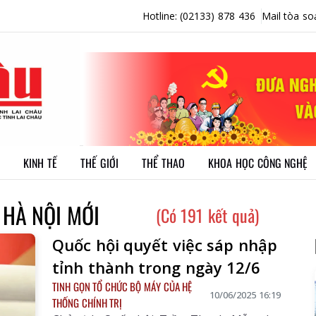
Hotline: (02133) 878 436
Mail tòa so
KINH TẾ
THẾ GIỚI
THỂ THAO
KHOA HỌC CÔNG NGHỆ
 HÀ NỘI MỚI
(Có 191 kết quả)
Quốc hội quyết việc sáp nhập
tỉnh thành trong ngày 12/6
TINH GỌN TỔ CHỨC BỘ MÁY CỦA HỆ
10/06/2025 16:19
THỐNG CHÍNH TRỊ