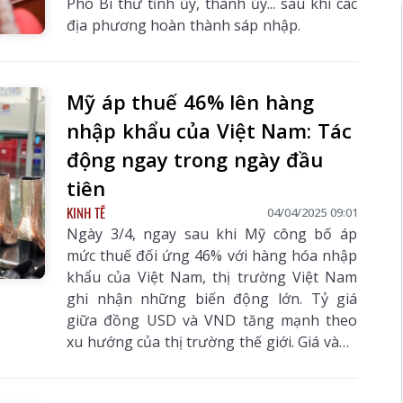
Phó Bí thư tỉnh ủy, thành ủy... sau khi các
địa phương hoàn thành sáp nhập.
Mỹ áp thuế 46% lên hàng
nhập khẩu của Việt Nam: Tác
động ngay trong ngày đầu
tiên
KINH TẾ
04/04/2025 09:01
Ngày 3/4, ngay sau khi Mỹ công bố áp
mức thuế đối ứng 46% với hàng hóa nhập
khẩu của Việt Nam, thị trường Việt Nam
ghi nhận những biến động lớn. Tỷ giá
giữa đồng USD và VND tăng mạnh theo
xu hướng của thị trường thế giới. Giá vàng
cũng tăng vọt. Trong khi đó, thị trường
chứng khoán ghi nhận sự lao dốc...