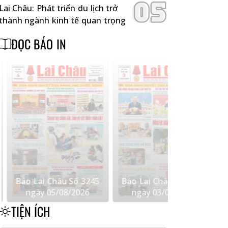
Lai Châu: Phát triển du lịch trở
thành ngành kinh tế quan trọng
ĐỌC BÁO IN
 3245
Báo Lai Châu Số 3244
Báo Lai Châu Số 566 
026
ngày 03/08/2026
01/08/2026
TIỆN ÍCH