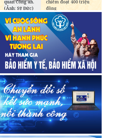
KWD
-
84,949.84
89,067.59
CAD
18,244.67
18,428.96
19,019.23
CHF
31,643.07
31,962.69
32,986.44
INR
-
273.90
285.68
HKD
3,249.71
3,282.53
3,408.07
GBP
34,396.87
34,744.32
35,857.16
AUD
17,998.42
18,180.23
18,762.53