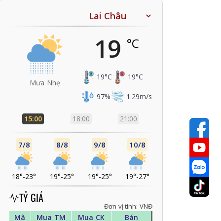
19
°C
19
°C
19
°C
Mưa Nhẹ
97
%
1.29
m/s
15:00
18:00
21:00
7/8
8/8
9/8
10/8
18°
-
23°
19°
-
25°
19°
-
25°
19°
-
27°
TỶ GIÁ
Đơn vị tính: VNĐ
Mã
Mua TM
Mua CK
Bán