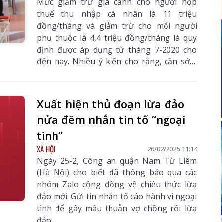
Mức giảm trừ gia cảnh cho người nộp
thuế thu nhập cá nhân là 11 triệu
đồng/tháng và giảm trừ cho mỗi người
phụ thuộc là 4,4 triệu đồng/tháng là quy
định được áp dụng từ tháng 7-2020 cho
đến nay. Nhiều ý kiến cho rằng, cần sớm
nâng mức giảm trừ gia cảnh bởi không
còn phù hợp với mức sống hiện nay của
người dân.
Xuất hiện thủ đoạn lừa đảo
nửa đêm nhắn tin tố “ngoại
tình”
XÃ HỘI
26/02/2025 11:14
Ngày 25-2, Công an quận Nam Từ Liêm
(Hà Nội) cho biết đã thông báo qua các
nhóm Zalo cộng đồng về chiêu thức lừa
đảo mới: Gửi tin nhắn tố cáo hành vi ngoại
tình để gây mâu thuẫn vợ chồng rồi lừa
đảo.