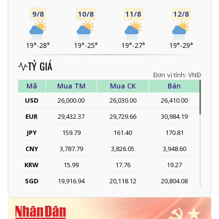
9/8
10/8
11/8
12/8
19°
-
28°
19°
-
25°
19°
-
27°
19°
-
29°
TỶ GIÁ
Đơn vị tính: VNĐ
Mã
Mua TM
Mua CK
Bán
USD
26,000.00
26,030.00
26,410.00
EUR
29,432.37
29,729.66
30,984.19
JPY
159.79
161.40
170.81
CNY
3,787.79
3,826.05
3,948.60
KRW
15.99
17.76
19.27
SGD
19,916.94
20,118.12
20,804.08
DKK
-
3,966.64
4,118.33
THB
698.84
776.49
809.42