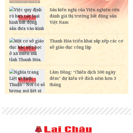
SEK
-
2,702.79
2,817.41
SAR
-
6,945.42
7,244.36
RUB
-
304.30
336.84
NOK
-
2,697.17
2,811.55
MYR
-
6,347.10
6,485.21
KWD
-
84,917.43
89,033.66
CAD
18,222.10
18,406.17
18,995.72
CHF
31,486.79
31,804.84
32,823.55
INR
-
273.68
285.45
HKD
3,247.93
3,280.74
3,406.20
GBP
34,353.09
34,700.09
35,811.54
AUD
17,968.56
18,150.06
18,731.41