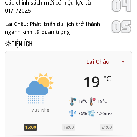
Các chính sách mới có hiệu lực từ
01/1/2026
Lai Châu: Phát triển du lịch trở thành
ngành kinh tế quan trọng
TIỆN ÍCH
19
°C
19
°C
19
°C
Mưa Nhẹ
96
%
1.26
m/s
15:00
18:00
21:00