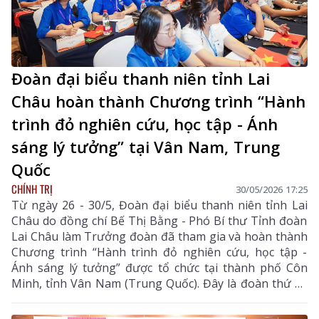
Đoàn Đại biểu thanh niên các tỉnh: Lào Cai, Tuyên
Quang, Lai Châu, Điện Biên.
Đoàn đại biểu thanh niên tỉnh Lai
Châu hoàn thành Chương trình “Hành
trình đỏ nghiên cứu, học tập - Ánh
sáng lý tưởng” tại Vân Nam, Trung
Quốc
CHÍNH TRỊ
30/05/2026 17:25
Từ ngày 26 - 30/5, Đoàn đại biểu thanh niên tỉnh Lai
Châu do đồng chí Bế Thị Bằng - Phó Bí thư Tỉnh đoàn
Lai Châu làm Trưởng đoàn đã tham gia và hoàn thành
Chương trình “Hành trình đỏ nghiên cứu, học tập -
Ánh sáng lý tưởng” được tổ chức tại thành phố Côn
Minh, tỉnh Vân Nam (Trung Quốc). Đây là đoàn thứ 10
tham gia “Hành trình đỏ” kể từ khi chương trình được
phát động từ năm 2025 đến nay.