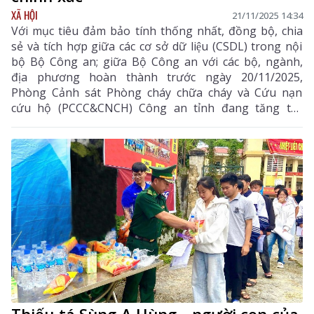
XÃ HỘI
21/11/2025 14:34
Với mục tiêu đảm bảo tính thống nhất, đồng bộ, chia
sẻ và tích hợp giữa các cơ sở dữ liệu (CSDL) trong nội
bộ Bộ Công an; giữa Bộ Công an với các bộ, ngành,
địa phương hoàn thành trước ngày 20/11/2025,
Phòng Cảnh sát Phòng cháy chữa cháy và Cứu nạn
cứu hộ (PCCC&CNCH) Công an tỉnh đang tăng tốc
hướng dẫn, rà soát và cập nhật dữ liệu. Thông tin cập
nhật bảo đảm “sống, sạch, chính xác”, phục vụ công
tác chỉ đạo, điều hành và xử lý tình huống khi có sự cố
cháy nổ xảy ra, bảo đảm tiến độ và chất lượng đề ra.