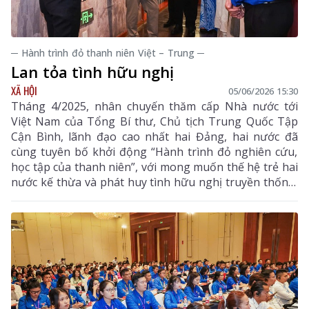
─ Hành trình đỏ thanh niên Việt – Trung ─
Lan tỏa tình hữu nghị
XÃ HỘI
05/06/2026 15:30
Tháng 4/2025, nhân chuyến thăm cấp Nhà nước tới
Việt Nam của Tổng Bí thư, Chủ tịch Trung Quốc Tập
Cận Bình, lãnh đạo cao nhất hai Đảng, hai nước đã
cùng tuyên bố khởi động “Hành trình đỏ nghiên cứu,
học tập của thanh niên”, với mong muốn thế hệ trẻ hai
nước kế thừa và phát huy tình hữu nghị truyền thống,
tiếp thêm sức sống và mở ra triển vọng hợp tác ngày
càng tốt đẹp cho quan hệ song phương. Thiết thực
hưởng ứng, từ ngày 26-30/5 vừa qua, Đoàn Đại biểu
thanh niên tỉnh Lai Châu do đồng chí Bế Thị Bằng -
Phó Bí thư Tỉnh đoàn làm Trưởng đoàn tham gia
Chương trình “Hành trình đỏ nghiên cứu, học tập -
Ánh sáng lý tưởng” tại thành phố Côn Minh, tỉnh Vân
Nam (Trung Quốc). Cùng tham dự chương trình có