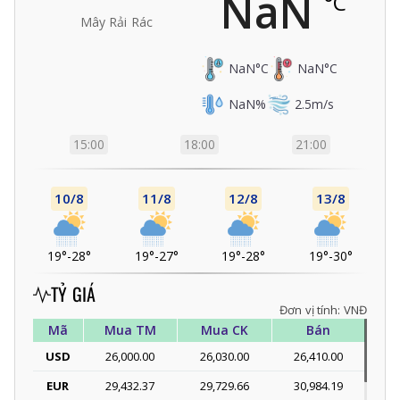
NaN
°C
Mây Rải Rác
NaN
°C
NaN
°C
NaN
%
2.5
m/s
15:00
18:00
21:00
10/8
11/8
12/8
13/8
19°
-
28°
19°
-
27°
19°
-
28°
19°
-
30°
TỶ GIÁ
Đơn vị tính: VNĐ
Mã
Mua TM
Mua CK
Bán
USD
26,000.00
26,030.00
26,410.00
EUR
29,432.37
29,729.66
30,984.19