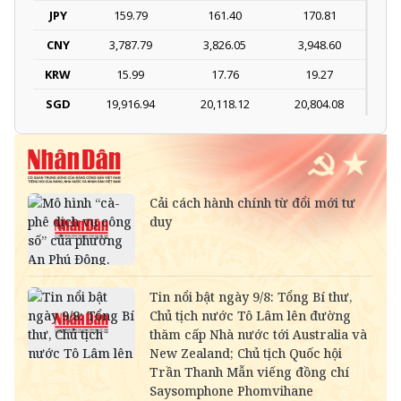
JPY
159.79
161.40
170.81
CNY
3,787.79
3,826.05
3,948.60
KRW
15.99
17.76
19.27
SGD
19,916.94
20,118.12
20,804.08
DKK
-
3,966.64
4,118.33
THB
698.84
776.49
809.42
SEK
-
2,702.79
2,817.41
SAR
-
6,945.42
7,244.36
RUB
-
304.30
336.84
NOK
-
2,697.17
2,811.55
MYR
-
6,347.10
6,485.21
KWD
-
84,917.43
89,033.66
CAD
18,222.10
18,406.17
18,995.72
CHF
31,486.79
31,804.84
32,823.55