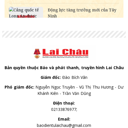
INR
-
273.68
285.45
HKD
3,247.93
3,280.74
3,406.20
GBP
34,353.09
34,700.09
35,811.54
AUD
17,968.56
18,150.06
18,731.41
Bản quyền thuộc Báo và phát thanh, truyền hình Lai Châu
Giám đốc:
Đào Bích Vân
Phó giám đốc:
Nguyễn Ngọc Truyền - Vũ Thị Thu Hương - Dư
Khánh Kiên - Trần Văn Dũng
Điện thoại:
02133876977;
Email:
baodientulaichau@gmail.com