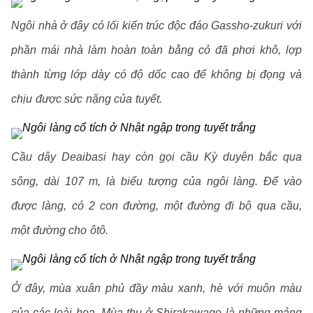
Ngôi nhà ở đây có lối kiến trúc độc đáo Gassho-zukuri với
phần mái nhà làm hoàn toàn bằng cỏ đã phơi khô, lợp
thành từng lớp dày có độ dốc cao để không bị đọng và
chịu được sức nặng của tuyết.
Cầu dây Deaibasi hay còn gọi cầu Kỳ duyên bắc qua
sông, dài 107 m, là biểu tượng của ngôi làng. Để vào
được làng, có 2 con đường, một đường đi bộ qua cầu,
một đường cho ôtô.
Ở đây, mùa xuân phủ đầy màu xanh, hè với muôn màu
của các loài hoa. Mùa thu ở Shirakawago là những mảng