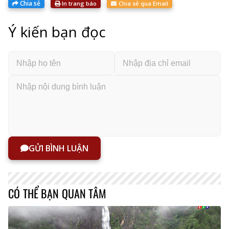
Chia sẻ
In trang báo
Chia sẻ qua Email
Ý kiến bạn đọc
GỬI BÌNH LUẬN
CÓ THỂ BẠN QUAN TÂM