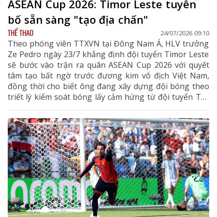
ASEAN Cup 2026: Timor Leste tuyên
bố sẵn sàng "tạo địa chấn"
THỂ THAO
24/07/2026 09:10
Theo phóng viên TTXVN tại Đông Nam Á, HLV trưởng
Ze Pedro ngày 23/7 khẳng định đội tuyển Timor Leste
sẽ bước vào trận ra quân ASEAN Cup 2026 với quyết
tâm tạo bất ngờ trước đương kim vô địch Việt Nam,
đồng thời cho biết ông đang xây dựng đội bóng theo
triết lý kiểm soát bóng lấy cảm hứng từ đội tuyển Tây
Ban Nha, "tân vương" mới lên ngôi ở World Cup 2026.