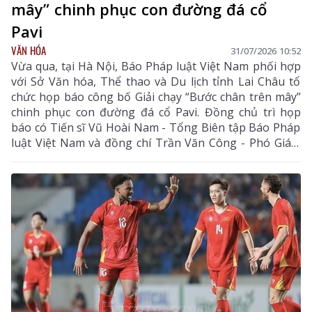
mây” chinh phục con đường đá cổ
Pavi
VĂN HÓA
31/07/2026 10:52
Vừa qua, tại Hà Nội, Báo Pháp luật Việt Nam phối hợp
với Sở Văn hóa, Thể thao và Du lịch tỉnh Lai Châu tổ
chức họp báo công bố Giải chạy “Bước chân trên mây”
chinh phục con đường đá cổ Pavi. Đồng chủ trì họp
báo có Tiến sĩ Vũ Hoài Nam - Tổng Biên tập Báo Pháp
luật Việt Nam và đồng chí Trần Văn Công - Phó Giám
đốc Sở Văn hóa, Thể thao và Du lịch tỉnh Lai Châu.