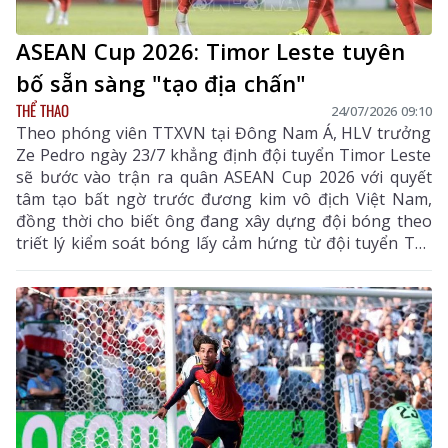
ASEAN Cup 2026: Timor Leste tuyên
bố sẵn sàng "tạo địa chấn"
THỂ THAO
24/07/2026 09:10
Theo phóng viên TTXVN tại Đông Nam Á, HLV trưởng
Ze Pedro ngày 23/7 khẳng định đội tuyển Timor Leste
sẽ bước vào trận ra quân ASEAN Cup 2026 với quyết
tâm tạo bất ngờ trước đương kim vô địch Việt Nam,
đồng thời cho biết ông đang xây dựng đội bóng theo
triết lý kiểm soát bóng lấy cảm hứng từ đội tuyển Tây
Ban Nha, "tân vương" mới lên ngôi ở World Cup 2026.