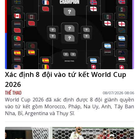
Xác định 8 đội vào tứ kết World Cup
2026
THỂ THAO
08/07/2026 08:06
World Cup 2026 đã xác định được 8 đội giành quyền
vào tứ kết gồm Morocco, Pháp, Na Uy, Anh, Tây Ban
Nha, Bỉ, Argentina và Thụy Sĩ.