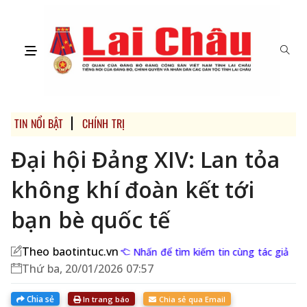
TIN NỔI BẬT
CHÍNH TRỊ
Đại hội Đảng XIV: Lan tỏa
không khí đoàn kết tới
bạn bè quốc tế
Theo baotintuc.vn
Nhấn để tìm kiếm tin cùng tác giả
Thứ ba, 20/01/2026 07:57
Chia sẻ
In trang báo
Chia sẻ qua Email