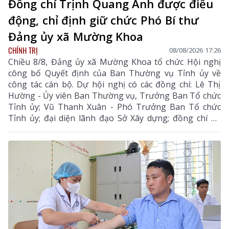
Đồng chí Trịnh Quang Anh được điều
động, chỉ định giữ chức Phó Bí thư
Đảng ủy xã Mường Khoa
CHÍNH TRỊ
08/08/2026 17:26
Chiều 8/8, Đảng ủy xã Mường Khoa tổ chức Hội nghị
công bố Quyết định của Ban Thường vụ Tỉnh ủy về
công tác cán bộ. Dự hội nghị có các đồng chí: Lê Thị
Hường - Ủy viên Ban Thường vụ, Trưởng Ban Tổ chức
Tỉnh ủy; Vũ Thanh Xuân - Phó Trưởng Ban Tổ chức
Tỉnh ủy; đại diện lãnh đạo Sở Xây dựng; đồng chí Lò
Văn Biên - Bí thư Đảng ủy, Chủ tịch HĐND xã Mường
Khoa.