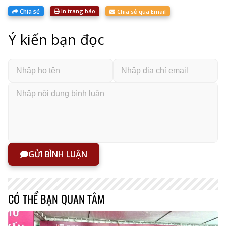
Chia sẻ
In trang báo
Chia sẻ qua Email
Ý kiến bạn đọc
GỬI BÌNH LUẬN
CÓ THỂ BẠN QUAN TÂM