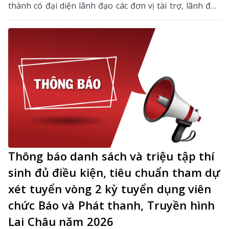
thành có đại diện lãnh đạo các đơn vị tài trợ, lãnh đạo
xã Tả Lèng, Trường PTDTBT Tiểu học Giang Ma cùng
cán bộ, giáo viên, phụ huynh và học sinh...
Thông báo danh sách và triệu tập thí
sinh đủ điều kiện, tiêu chuẩn tham dự
xét tuyển vòng 2 kỳ tuyển dụng viên
chức Báo và Phát thanh, Truyền hình
Lai Châu năm 2026