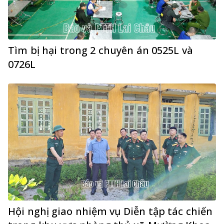
Tìm bị hại trong 2 chuyên án 0525L và
0726L
Hội nghị giao nhiệm vụ Diễn tập tác chiến