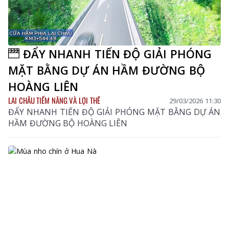
ĐẨY NHANH TIẾN ĐỘ GIẢI PHÓNG
MẶT BẰNG DỰ ÁN HẦM ĐƯỜNG BỘ
HOÀNG LIÊN
LAI CHÂU TIỀM NĂNG VÀ LỢI THẾ
29/03/2026 11:30
ĐẨY NHANH TIẾN ĐỘ GIẢI PHÓNG MẶT BẰNG DỰ ÁN
HẦM ĐƯỜNG BỘ HOÀNG LIÊN