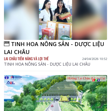
TINH HOA NÔNG SẢN - DƯỢC LIỆU
LAI CHÂU
LAI CHÂU TIỀM NĂNG VÀ LỢI THẾ
24/04/2026 10:52
TINH HOA NÔNG SẢN - DƯỢC LIỆU LAI CHÂU