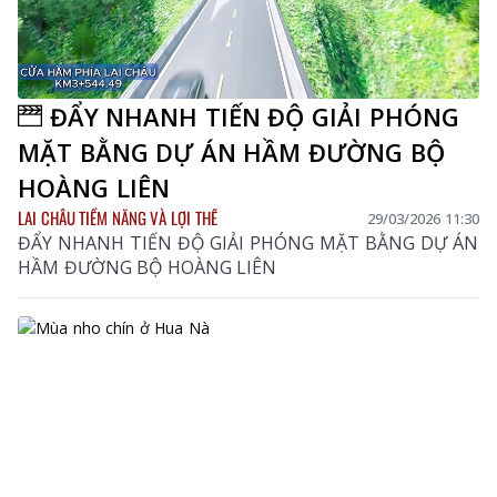
ĐẨY NHANH TIẾN ĐỘ GIẢI PHÓNG
MẶT BẰNG DỰ ÁN HẦM ĐƯỜNG BỘ
HOÀNG LIÊN
LAI CHÂU TIỀM NĂNG VÀ LỢI THẾ
29/03/2026 11:30
ĐẨY NHANH TIẾN ĐỘ GIẢI PHÓNG MẶT BẰNG DỰ ÁN
HẦM ĐƯỜNG BỘ HOÀNG LIÊN