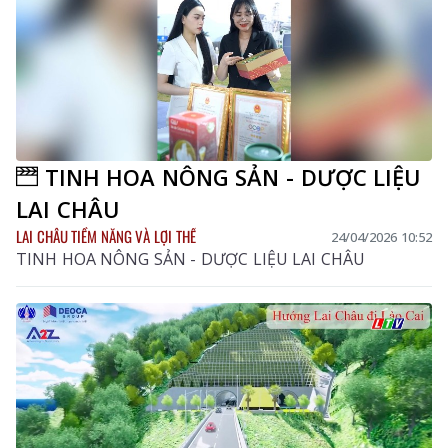
TINH HOA NÔNG SẢN - DƯỢC LIỆU
LAI CHÂU
LAI CHÂU TIỀM NĂNG VÀ LỢI THẾ
24/04/2026 10:52
TINH HOA NÔNG SẢN - DƯỢC LIỆU LAI CHÂU