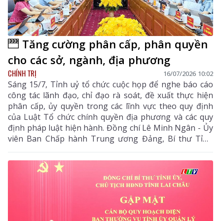
Tăng cường phân cấp, phân quyền
cho các sở, ngành, địa phương
CHÍNH TRỊ
16/07/2026 10:02
Sáng 15/7, Tỉnh uỷ tổ chức cuộc họp để nghe báo cáo
công tác lãnh đạo, chỉ đạo rà soát, đề xuất thực hiện
phân cấp, ủy quyền trong các lĩnh vực theo quy định
của Luật Tổ chức chính quyền địa phương và các quy
định pháp luật hiện hành. Đồng chí Lê Minh Ngân - Ủy
viên Ban Chấp hành Trung ương Đảng, Bí thư Tỉnh
uỷ, Chủ tịch HĐND tỉnh chủ trì cuộc họp.