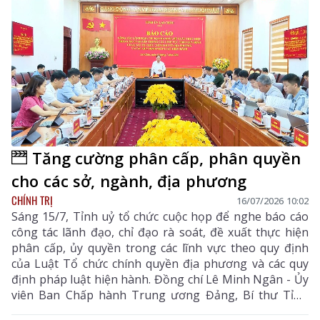
Tăng cường phân cấp, phân quyền
cho các sở, ngành, địa phương
CHÍNH TRỊ
16/07/2026 10:02
Sáng 15/7, Tỉnh uỷ tổ chức cuộc họp để nghe báo cáo
công tác lãnh đạo, chỉ đạo rà soát, đề xuất thực hiện
phân cấp, ủy quyền trong các lĩnh vực theo quy định
của Luật Tổ chức chính quyền địa phương và các quy
định pháp luật hiện hành. Đồng chí Lê Minh Ngân - Ủy
viên Ban Chấp hành Trung ương Đảng, Bí thư Tỉnh
uỷ, Chủ tịch HĐND tỉnh chủ trì cuộc họp.