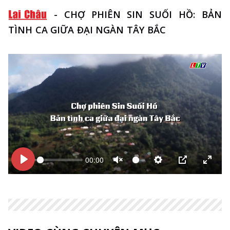
-
CHỢ PHIÊN SIN SUỐI HỒ: BẢN
TÌNH CA GIỮA ĐẠI NGÀN TÂY BẮC
00:00
Bắt
Bắt
Unmute
Thiết
PIP
Enter
đầu
đầu
lập
fulls