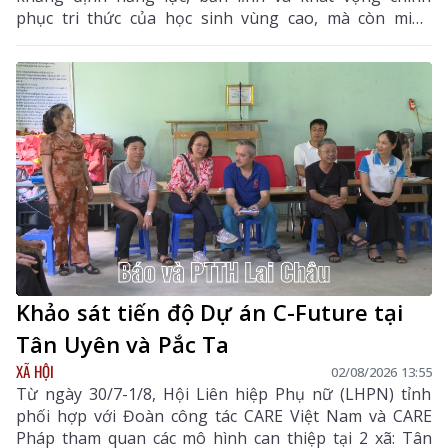
phục tri thức của học sinh vùng cao, mà còn minh
chứng rằng với ý chí và sự quyết tâm, các em hoàn
toàn có thể vượt qua mọi ranh giới trong nước để
vươn ra đấu trường quốc tế. Đây là niềm tự hào của
ngành giáo dục Lai Châu, đồng thời là nguồn cảm
hứng, động lực để thế hệ học sinh tiếp tục nuôi dưỡng
ước mơ, không ngừng sáng tạo và hội nhập với thế
giới.
Khảo sát tiến độ Dự án C-Future tại
Tân Uyên và Pắc Ta
XÃ HỘI
02/08/2026 13:55
Từ ngày 30/7-1/8, Hội Liên hiệp Phụ nữ (LHPN) tỉnh
phối hợp với Đoàn công tác CARE Việt Nam và CARE
Pháp tham quan các mô hình can thiệp tại 2 xã: Tân