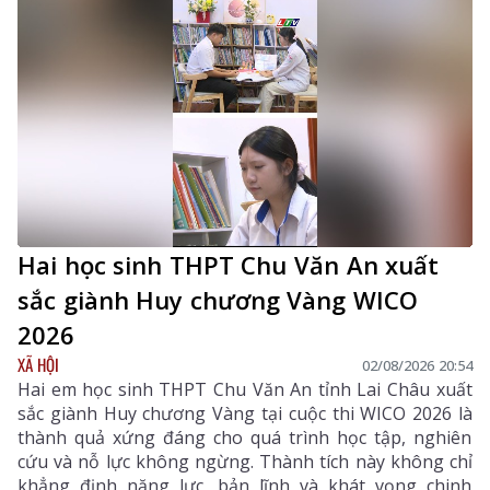
sản xuất chăn nuôi. Hướng dẫn tập trung vào các nội
dung chính gồm: đặc điểm dịch tễ của bệnh, dấu hiệu
nhận biết, các biện pháp phòng bệnh, tiêm phòng vắc
xin, giám sát, xử lý ổ dịch và trách nhiệm của chính
quyền, người chăn nuôi, người tiêu dùng trong công
tác phòng, chống dịch.
Hai học sinh THPT Chu Văn An xuất
sắc giành Huy chương Vàng WICO
2026
XÃ HỘI
02/08/2026 20:54
Hai em học sinh THPT Chu Văn An tỉnh Lai Châu xuất
sắc giành Huy chương Vàng tại cuộc thi WICO 2026 là
thành quả xứng đáng cho quá trình học tập, nghiên
cứu và nỗ lực không ngừng. Thành tích này không chỉ
khẳng định năng lực, bản lĩnh và khát vọng chinh