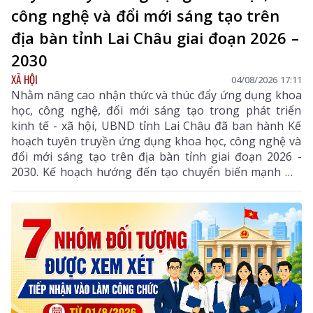
công nghệ và đổi mới sáng tạo trên
địa bàn tỉnh Lai Châu giai đoạn 2026 –
2030
XÃ HỘI
04/08/2026 17:11
Nhằm nâng cao nhận thức và thúc đẩy ứng dụng khoa
học, công nghệ, đổi mới sáng tạo trong phát triển
kinh tế - xã hội, UBND tỉnh Lai Châu đã ban hành Kế
hoạch tuyên truyền ứng dụng khoa học, công nghệ và
đổi mới sáng tạo trên địa bàn tỉnh giai đoạn 2026 -
2030. Kế hoạch hướng đến tạo chuyển biến mạnh mẽ
từ nhận thức đến hành động, phát huy vai trò của
khoa học, công nghệ, đổi mới sáng tạo và chuyển đổi
số, góp phần thực hiện hiệu quả các mục tiêu phát
triển của tỉnh trong giai đoạn mới.