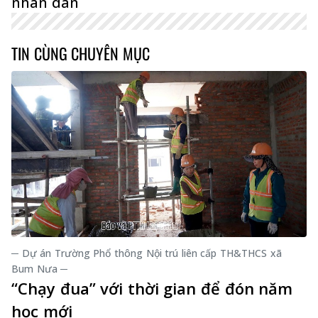
nhân dân
TIN CÙNG CHUYÊN MỤC
─ Dự án Trường Phổ thông Nội trú liên cấp TH&THCS xã
Bum Nưa ─
“Chạy đua” với thời gian để đón năm
học mới