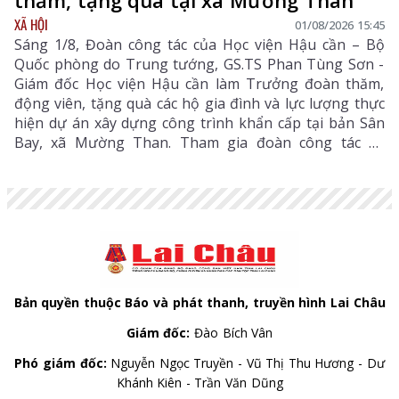
thăm, tặng quà tại xã Mường Than
XÃ HỘI
01/08/2026 15:45
Sáng 1/8, Đoàn công tác của Học viện Hậu cần – Bộ
Quốc phòng do Trung tướng, GS.TS Phan Tùng Sơn -
Giám đốc Học viện Hậu cần làm Trưởng đoàn thăm,
động viên, tặng quà các hộ gia đình và lực lượng thực
hiện dự án xây dựng công trình khẩn cấp tại bản Sân
Bay, xã Mường Than. Tham gia đoàn công tác có
Thiếu tướng Nguyễn Quang Dũng - Phó Giám đốc Học
viện Hậu Cần, Đại tá Phạm Văn Thành - Phó Chủ
nhiệm Hậu cần - Kỹ thuật Quân khu 2 cùng lãnh đạo,
cán bộ Học viện Hậu cần.
Bản quyền thuộc Báo và phát thanh, truyền hình Lai Châu
Giám đốc:
Đào Bích Vân
Phó giám đốc:
Nguyễn Ngọc Truyền - Vũ Thị Thu Hương - Dư
Khánh Kiên - Trần Văn Dũng