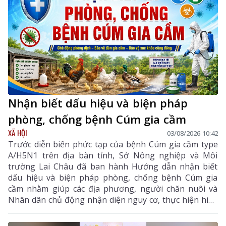
Nhận biết dấu hiệu và biện pháp
phòng, chống bệnh Cúm gia cầm
XÃ HỘI
03/08/2026 10:42
Trước diễn biến phức tạp của bệnh Cúm gia cầm type
A/H5N1 trên địa bàn tỉnh, Sở Nông nghiệp và Môi
trường Lai Châu đã ban hành Hướng dẫn nhận biết
dấu hiệu và biện pháp phòng, chống bệnh Cúm gia
cầm nhằm giúp các địa phương, người chăn nuôi và
Nhân dân chủ động nhận diện nguy cơ, thực hiện hiệu
quả các biện pháp phòng, chống dịch, hạn chế lây lan,
bảo vệ đàn gia cầm, sức khỏe cộng đồng và ổn định