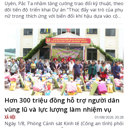
Uyên, Pắc Ta nhằm tăng cường trao đổi kỹ thuật, theo
dõi tiến độ triển khai Dự án "Thúc đẩy vai trò của phụ
nữ trong thích ứng với biến đổi khí hậu dựa vào cộng
đồng (C-Future)" được UBND tỉnh phê duyệt theo
Quyết định số 400/QĐ-UBND ngày 27/2/2025.
Hơn 300 triệu đồng hỗ trợ người dân
vùng lũ và lực lượng làm nhiệm vụ
XÃ HỘI
01/08/2026 20:28
Ngày 1/8, Phòng Cảnh sát Kinh tế (Công an tỉnh) phối