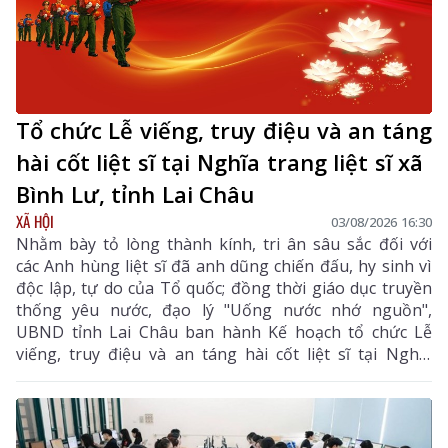
Tổ chức Lễ viếng, truy điệu và an táng
hài cốt liệt sĩ tại Nghĩa trang liệt sĩ xã
Bình Lư, tỉnh Lai Châu
XÃ HỘI
03/08/2026 16:30
Nhằm bày tỏ lòng thành kính, tri ân sâu sắc đối với
các Anh hùng liệt sĩ đã anh dũng chiến đấu, hy sinh vì
độc lập, tự do của Tổ quốc; đồng thời giáo dục truyền
thống yêu nước, đạo lý "Uống nước nhớ nguồn",
UBND tỉnh Lai Châu ban hành Kế hoạch tổ chức Lễ
viếng, truy điệu và an táng hài cốt liệt sĩ tại Nghĩa
trang liệt sĩ xã Bình Lư. Bộ Chỉ huy Quân sự tỉnh là
đơn vị chủ trì, phối hợp với các sở, ngành, địa phương
triển khai các nội dung, bảo đảm buổi lễ được tổ chức
trang nghiêm, trọng thể, đúng nghi thức.