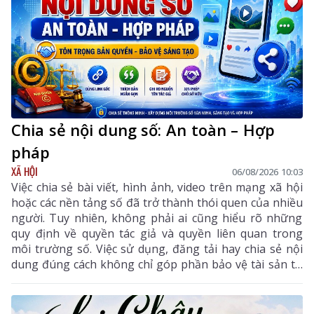
Chia sẻ nội dung số: An toàn – Hợp
pháp
XÃ HỘI
06/08/2026 10:03
Việc chia sẻ bài viết, hình ảnh, video trên mạng xã hội
hoặc các nền tảng số đã trở thành thói quen của nhiều
người. Tuy nhiên, không phải ai cũng hiểu rõ những
quy định về quyền tác giả và quyền liên quan trong
môi trường số. Việc sử dụng, đăng tải hay chia sẻ nội
dung đúng cách không chỉ góp phần bảo vệ tài sản trí
tuệ của tác giả, mà còn giúp mỗi cá nhân tránh những
vi phạm pháp luật khi tham gia không gian mạng.