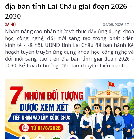
địa bàn tỉnh Lai Châu giai đoạn 2026 –
2030
XÃ HỘI
04/08/2026 17:11
Nhằm nâng cao nhận thức và thúc đẩy ứng dụng khoa
học, công nghệ, đổi mới sáng tạo trong phát triển
kinh tế - xã hội, UBND tỉnh Lai Châu đã ban hành Kế
hoạch tuyên truyền ứng dụng khoa học, công nghệ và
đổi mới sáng tạo trên địa bàn tỉnh giai đoạn 2026 -
2030. Kế hoạch hướng đến tạo chuyển biến mạnh mẽ
từ nhận thức đến hành động, phát huy vai trò của
khoa học, công nghệ, đổi mới sáng tạo và chuyển đổi
số, góp phần thực hiện hiệu quả các mục tiêu phát
triển của tỉnh trong giai đoạn mới.