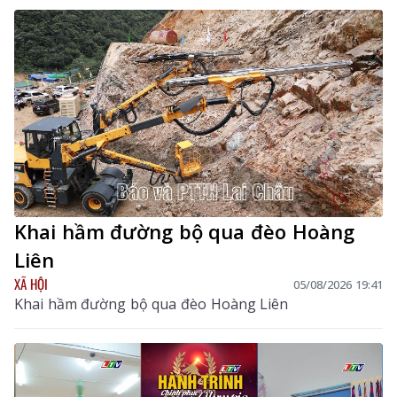
hợp y học cổ truyền với y học hiện đại, phát huy tiềm
năng dược liệu của địa phương, góp phần nâng cao
chất lượng chăm sóc, bảo vệ sức khỏe nhân dân và
thúc đẩy phát triển kinh tế - xã hội.
Khai hầm đường bộ qua đèo Hoàng
Liên
XÃ HỘI
05/08/2026 19:41
Khai hầm đường bộ qua đèo Hoàng Liên