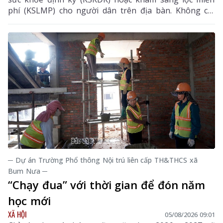
phí (KSLMP) cho người dân trên địa bàn. Không chỉ
góp phần phát hiện sớm bệnh tật, nâng cao chất
lượng chăm sóc sức khỏe (CSSK) ban đầu, chương
trình còn lan tỏa tinh thần trách nhiệm, y đức và sự
tận tâm của đội ngũ cán bộ y tế, hướng tới mục tiêu
mọi người dân đều được tiếp cận dịch vụ y tế công
bằng, chất lượng và nhân văn.
─ Dự án Trường Phổ thông Nội trú liên cấp TH&THCS xã
Bum Nưa ─
“Chạy đua” với thời gian để đón năm
học mới
XÃ HỘI
05/08/2026 09:01