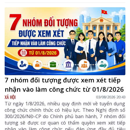
từ nhận thức đến hành động, phát huy vai trò của
khoa học, công nghệ, đổi mới sáng tạo và chuyển đổi
số, góp phần thực hiện hiệu quả các mục tiêu phát
triển của tỉnh trong giai đoạn mới.
7 nhóm đối tượng được xem xét tiếp
nhận vào làm công chức từ 01/8/2026
XÃ HỘI
03/08/2026 20:43
Từ ngày 1/8/2026, nhiều quy định mới về tuyển dụng
công chức chính thức có hiệu lực. Theo Nghị định số
300/2026/NĐ-CP do Chính phủ ban hành, 7 nhóm đối
tượng sẽ được cơ quan có thẩm quyền xem xét tiếp
nhận vào làm công chức nếu đáp ứng đầy đủ tiêu