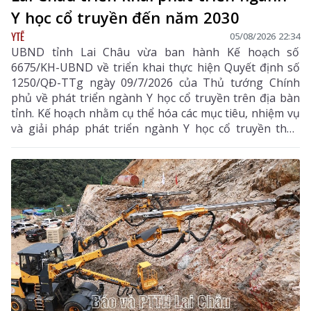
Y học cổ truyền đến năm 2030
YTẾ
05/08/2026 22:34
UBND tỉnh Lai Châu vừa ban hành Kế hoạch số
6675/KH-UBND về triển khai thực hiện Quyết định số
1250/QĐ-TTg ngày 09/7/2026 của Thủ tướng Chính
phủ về phát triển ngành Y học cổ truyền trên địa bàn
tỉnh. Kế hoạch nhằm cụ thể hóa các mục tiêu, nhiệm vụ
và giải pháp phát triển ngành Y học cổ truyền theo
hướng hiện đại, hiệu quả, bền vững; đẩy mạnh kết
hợp y học cổ truyền với y học hiện đại, phát huy tiềm
năng dược liệu của địa phương, góp phần nâng cao
chất lượng chăm sóc, bảo vệ sức khỏe nhân dân và
thúc đẩy phát triển kinh tế - xã hội.