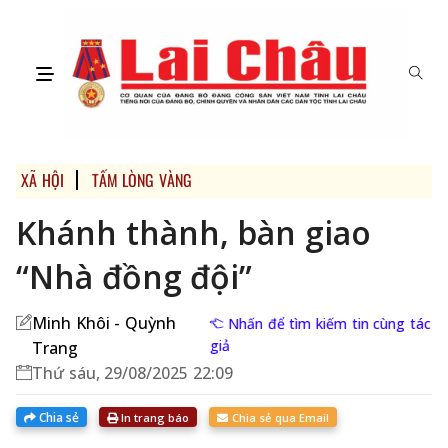
XÃ HỘI
TẤM LÒNG VÀNG
Khánh thành, bàn giao
“Nhà đồng đội”
Minh Khôi - Quỳnh
Nhấn để tìm kiếm tin cùng tác
giả
Trang
Thứ sáu, 29/08/2025 22:09
Chia sẻ
In trang báo
Chia sẻ qua Email