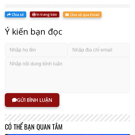
Chia sẻ
In trang báo
Chia sẻ qua Email
Ý kiến bạn đọc
GỬI BÌNH LUẬN
CÓ THỂ BẠN QUAN TÂM