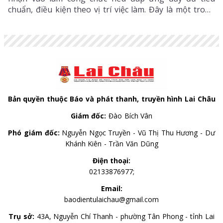
chuẩn, điều kiện theo vị trí việc làm. Đây là một trong
những điểm mới đáng chú ý nhằm bổ sung, thu hút
nguồn nhân lực chất lượng cao vào khu vực công.
Bản quyền thuộc Báo và phát thanh, truyền hình Lai Châu
Giám đốc:
Đào Bích Vân
Phó giám đốc:
Nguyễn Ngọc Truyền - Vũ Thị Thu Hương - Dư
Khánh Kiên - Trần Văn Dũng
Điện thoại:
02133876977;
Email:
baodientulaichau@gmail.com
Trụ sở:
43A, Nguyễn Chí Thanh - phường Tân Phong - tỉnh Lai