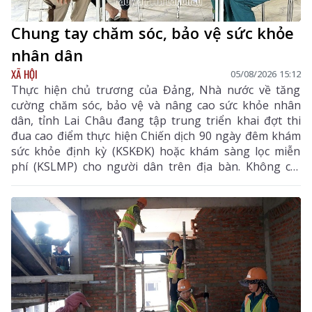
Chung tay chăm sóc, bảo vệ sức khỏe
nhân dân
XÃ HỘI
05/08/2026 15:12
Thực hiện chủ trương của Đảng, Nhà nước về tăng
cường chăm sóc, bảo vệ và nâng cao sức khỏe nhân
dân, tỉnh Lai Châu đang tập trung triển khai đợt thi
đua cao điểm thực hiện Chiến dịch 90 ngày đêm khám
sức khỏe định kỳ (KSKĐK) hoặc khám sàng lọc miễn
phí (KSLMP) cho người dân trên địa bàn. Không chỉ
góp phần phát hiện sớm bệnh tật, nâng cao chất
lượng chăm sóc sức khỏe (CSSK) ban đầu, chương
trình còn lan tỏa tinh thần trách nhiệm, y đức và sự
tận tâm của đội ngũ cán bộ y tế, hướng tới mục tiêu
mọi người dân đều được tiếp cận dịch vụ y tế công
bằng, chất lượng và nhân văn.