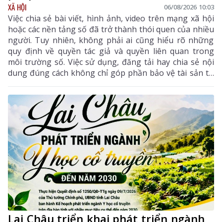
XÃ HỘI
06/08/2026 10:03
Việc chia sẻ bài viết, hình ảnh, video trên mạng xã hội
hoặc các nền tảng số đã trở thành thói quen của nhiều
người. Tuy nhiên, không phải ai cũng hiểu rõ những
quy định về quyền tác giả và quyền liên quan trong
môi trường số. Việc sử dụng, đăng tải hay chia sẻ nội
dung đúng cách không chỉ góp phần bảo vệ tài sản trí
tuệ của tác giả, mà còn giúp mỗi cá nhân tránh những
vi phạm pháp luật khi tham gia không gian mạng.
Lai Châu triển khai phát triển ngành