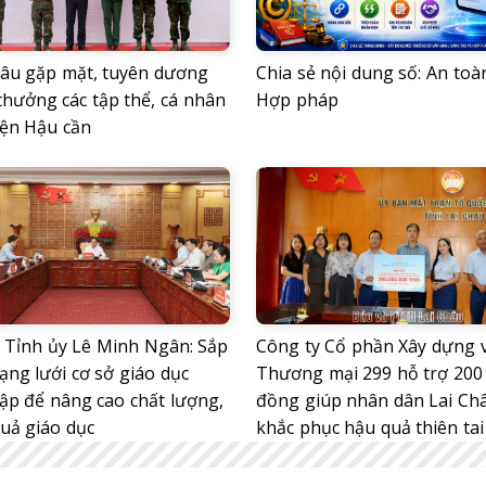
hâu gặp mặt, tuyên dương
Chia sẻ nội dung số: An toà
thưởng các tập thể, cá nhân
Hợp pháp
iện Hậu cần
ư Tỉnh ủy Lê Minh Ngân: Sắp
Công ty Cổ phần Xây dựng 
ạng lưới cơ sở giáo dục
Thương mại 299 hỗ trợ 200 
lập để nâng cao chất lượng,
đồng giúp nhân dân Lai Ch
quả giáo dục
khắc phục hậu quả thiên tai