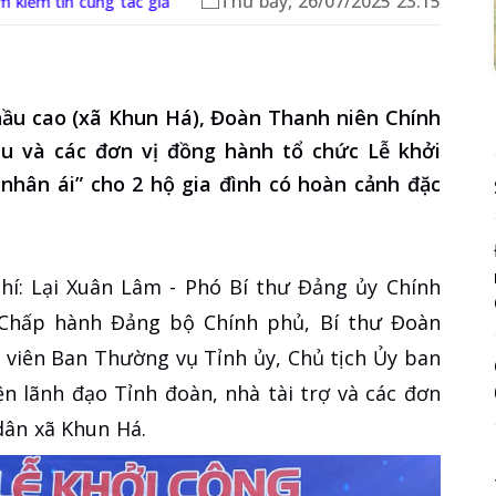
Thứ bảy, 26/07/2025 23:15
m kiếm tin cùng tác giả
hầu cao (xã Khun Há), Đoàn Thanh niên Chính
u và các đơn vị đồng hành tổ chức Lễ khởi
nhân ái” cho 2 hộ gia đình có hoàn cảnh đặc
hí: Lại Xuân Lâm - Phó Bí thư Đảng ủy Chính
 Chấp hành Đảng bộ Chính phủ, Bí thư Đoàn
 viên Ban Thường vụ Tỉnh ủy, Chủ tịch Ủy ban
n lãnh đạo Tỉnh đoàn, nhà tài trợ và các đơn
dân xã Khun Há.