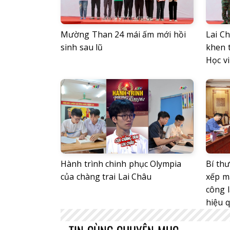
Mường Than 24 mái ấm mới hồi
Lai C
sinh sau lũ
khen 
Học v
Hành trình chinh phục Olympia
Bí th
của chàng trai Lai Châu
xếp m
công 
hiệu 