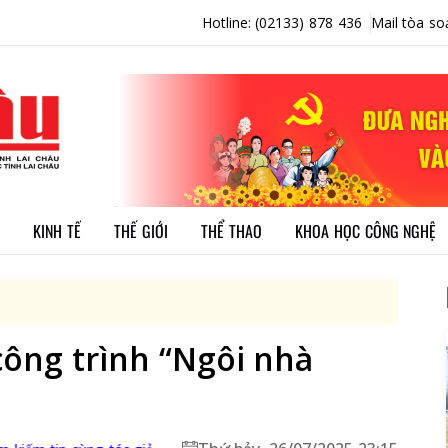
Hotline: (02133) 878 436
Mail tòa so
KINH TẾ
THẾ GIỚI
THỂ THAO
KHOA HỌC CÔNG NGHỆ
ông trình “Ngôi nhà