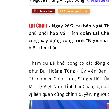
Nguyễn Hùng – Ngọc Dũng
Nhấn để tì
In trang báo
Chia sẻ qua Email
-
Ngày 26/7, tại bản Ngài T
phủ phối hợp với Tỉnh đoàn Lai Châ
công xây dựng công trình “Ngôi nhà 
biệt khó khăn.
Tham dự Lễ khởi công có các đồng c
phủ; Bùi Hoàng Tùng
- Ủy viên Ban
Thanh niên Chính phủ;
Sùng A Hồ - Ủy
MTTQ Việt Nam tỉnh Lai Châu; đại diệ
vị liên quan cùng chính quyền, người 