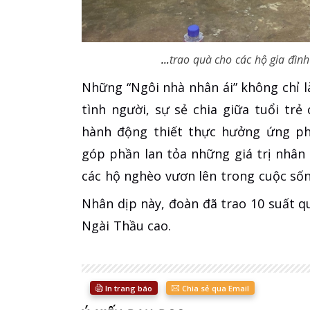
...
trao quà cho các hộ gia đìn
Những “Ngôi nhà nhân ái” không chỉ l
tình người, sự sẻ chia giữa tuổi tr
hành động thiết thực hưởng ứng pho
góp phần lan tỏa những giá trị nhân 
các hộ nghèo vươn lên trong cuộc sốn
Nhân dịp này, đoàn đã trao 10 suất q
Ngài Thầu cao.
In trang báo
Chia sẻ qua Email