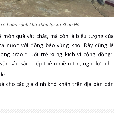
h có hoàn cảnh khó khăn tại xã Khun Há.
à món quà vật chất, mà còn là biểu tượng của
ẻ cả nước với đồng bào vùng khó. Đây cũng là
ng trào “Tuổi trẻ xung kích vì cộng đồng”,
văn sâu sắc, tiếp thêm niềm tin, nghị lực cho
g.
uà cho các gia đình khó khăn trên địa bàn bản