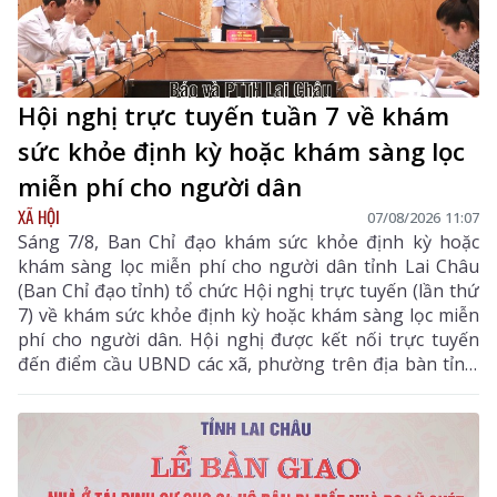
Hội nghị trực tuyến tuần 7 về khám
sức khỏe định kỳ hoặc khám sàng lọc
miễn phí cho người dân
XÃ HỘI
07/08/2026 11:07
Sáng 7/8, Ban Chỉ đạo khám sức khỏe định kỳ hoặc
khám sàng lọc miễn phí cho người dân tỉnh Lai Châu
(Ban Chỉ đạo tỉnh) tổ chức Hội nghị trực tuyến (lần thứ
7) về khám sức khỏe định kỳ hoặc khám sàng lọc miễn
phí cho người dân. Hội nghị được kết nối trực tuyến
đến điểm cầu UBND các xã, phường trên địa bàn tỉnh.
Đồng chí Bùi Tiến Thanh – Tỉnh ủy viên, Giám đốc Sở
Y tế, Phó Trưởng Ban chỉ đạo tỉnh chủ trì hội nghị. Dự
hội nghị còn có các đồng chí thành viên Ban Chỉ đạo
tỉnh.