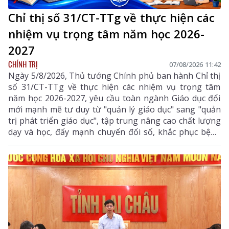
Chỉ thị số 31/CT-TTg về thực hiện các
nhiệm vụ trọng tâm năm học 2026-
2027
CHÍNH TRỊ
07/08/2026 11:42
Ngày 5/8/2026, Thủ tướng Chính phủ ban hành Chỉ thị
số 31/CT-TTg về thực hiện các nhiệm vụ trọng tâm
năm học 2026-2027, yêu cầu toàn ngành Giáo dục đổi
mới mạnh mẽ tư duy từ "quản lý giáo dục" sang "quản
trị phát triển giáo dục", tập trung nâng cao chất lượng
dạy và học, đẩy mạnh chuyển đổi số, khắc phục bệnh
thành tích, bảo đảm đủ giáo viên, trường lớp, cơ sở
vật chất và xây dựng môi trường giáo dục an toàn,
hiện đại, đáp ứng yêu cầu phát triển nguồn nhân lực
chất lượng cao.