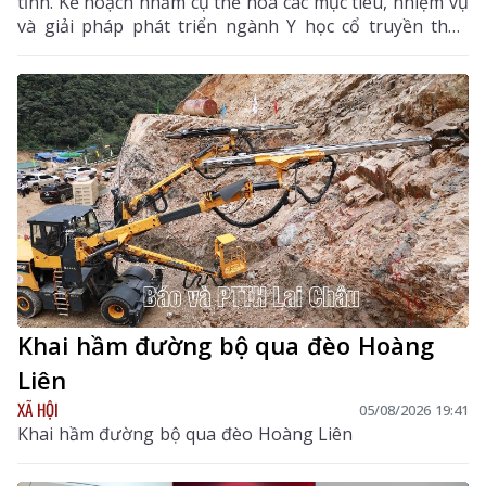
tỉnh. Kế hoạch nhằm cụ thể hóa các mục tiêu, nhiệm vụ
và giải pháp phát triển ngành Y học cổ truyền theo
hướng hiện đại, hiệu quả, bền vững; đẩy mạnh kết
hợp y học cổ truyền với y học hiện đại, phát huy tiềm
năng dược liệu của địa phương, góp phần nâng cao
chất lượng chăm sóc, bảo vệ sức khỏe nhân dân và
thúc đẩy phát triển kinh tế - xã hội.
Khai hầm đường bộ qua đèo Hoàng
Liên
XÃ HỘI
05/08/2026 19:41
Khai hầm đường bộ qua đèo Hoàng Liên