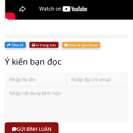
Chia sẻ
In trang báo
Chia sẻ qua Email
Ý kiến bạn đọc
GỬI BÌNH LUẬN