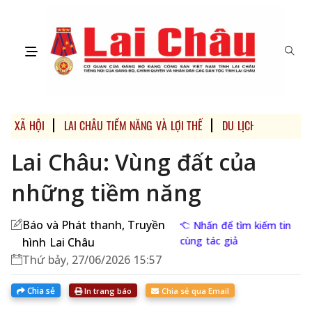
XÃ HỘI
LAI CHÂU TIỀM NĂNG VÀ LỢI THẾ
DU LỊCH
Lai Châu: Vùng đất của
những tiềm năng
Báo và Phát thanh, Truyền
Nhấn để tìm kiếm tin
cùng tác giả
hình Lai Châu
Thứ bảy, 27/06/2026 15:57
Chia sẻ
In trang báo
Chia sẻ qua Email