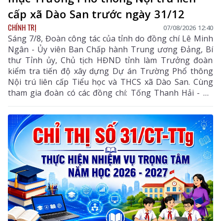
cấp xã Dào San trước ngày 31/12
CHÍNH TRỊ
07/08/2026 12:40
Sáng 7/8, Đoàn công tác của tỉnh do đồng chí Lê Minh
Ngân - Ủy viên Ban Chấp hành Trung ương Đảng, Bí
thư Tỉnh ủy, Chủ tịch HĐND tỉnh làm Trưởng đoàn
kiểm tra tiến độ xây dựng Dự án Trường Phổ thông
Nội trú liên cấp Tiểu học và THCS xã Dào San. Cùng
tham gia đoàn có các đồng chí: Tống Thanh Hải - Uỷ
viên Ban Thường vụ Tỉnh ủy, Phó Chủ tịch Thường
trực UBND tỉnh; Lê Đức Dục - Ủy viên Ban Thường vụ,
Trưởng Ban Tuyên giáo và Dân vận Tỉnh ủy; lãnh đạo
một số sở, ngành liên quan và xã Dào San.