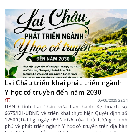
tuệ của tác giả, mà còn giúp mỗi cá nhân tránh những
vi phạm pháp luật khi tham gia không gian mạng.
Lai Châu triển khai phát triển ngành
Y học cổ truyền đến năm 2030
YTẾ
05/08/2026 22:34
UBND tỉnh Lai Châu vừa ban hành Kế hoạch số
6675/KH-UBND về triển khai thực hiện Quyết định số
1250/QĐ-TTg ngày 09/7/2026 của Thủ tướng Chính
phủ về phát triển ngành Y học cổ truyền trên địa bàn