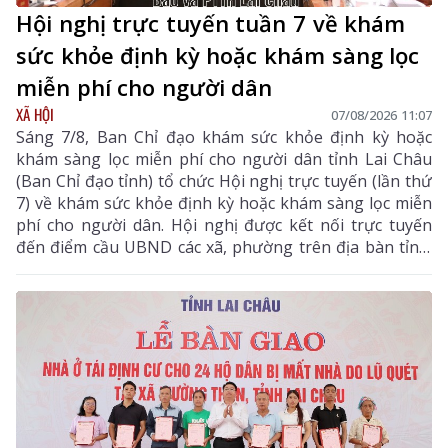
Hội nghị trực tuyến tuần 7 về khám
sức khỏe định kỳ hoặc khám sàng lọc
miễn phí cho người dân
XÃ HỘI
07/08/2026 11:07
Sáng 7/8, Ban Chỉ đạo khám sức khỏe định kỳ hoặc
khám sàng lọc miễn phí cho người dân tỉnh Lai Châu
(Ban Chỉ đạo tỉnh) tổ chức Hội nghị trực tuyến (lần thứ
7) về khám sức khỏe định kỳ hoặc khám sàng lọc miễn
phí cho người dân. Hội nghị được kết nối trực tuyến
đến điểm cầu UBND các xã, phường trên địa bàn tỉnh.
Đồng chí Bùi Tiến Thanh – Tỉnh ủy viên, Giám đốc Sở
Y tế, Phó Trưởng Ban chỉ đạo tỉnh chủ trì hội nghị. Dự
hội nghị còn có các đồng chí thành viên Ban Chỉ đạo
tỉnh.