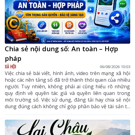
Chia sẻ nội dung số: An toàn – Hợp
pháp
XÃ HỘI
06/08/2026 10:03
Việc chia sẻ bài viết, hình ảnh, video trên mạng xã hội
hoặc các nền tảng số đã trở thành thói quen của nhiều
người. Tuy nhiên, không phải ai cũng hiểu rõ những
quy định về quyền tác giả và quyền liên quan trong
môi trường số. Việc sử dụng, đăng tải hay chia sẻ nội
dung đúng cách không chỉ góp phần bảo vệ tài sản trí
tuệ của tác giả, mà còn giúp mỗi cá nhân tránh những
vi phạm pháp luật khi tham gia không gian mạng.