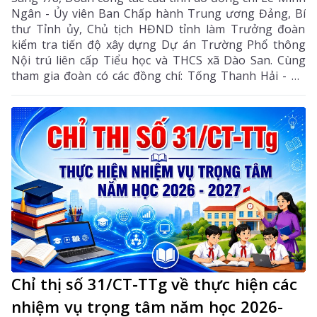
Ngân - Ủy viên Ban Chấp hành Trung ương Đảng, Bí
thư Tỉnh ủy, Chủ tịch HĐND tỉnh làm Trưởng đoàn
kiểm tra tiến độ xây dựng Dự án Trường Phổ thông
Nội trú liên cấp Tiểu học và THCS xã Dào San. Cùng
tham gia đoàn có các đồng chí: Tống Thanh Hải - Uỷ
viên Ban Thường vụ Tỉnh ủy, Phó Chủ tịch Thường
trực UBND tỉnh; Lê Đức Dục - Ủy viên Ban Thường vụ,
Trưởng Ban Tuyên giáo và Dân vận Tỉnh ủy; lãnh đạo
một số sở, ngành liên quan và xã Dào San.
Chỉ thị số 31/CT-TTg về thực hiện các
nhiệm vụ trọng tâm năm học 2026-