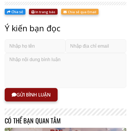
Chia sẻ
In trang báo
Chia sẻ qua Email
Ý kiến bạn đọc
GỬI BÌNH LUẬN
CÓ THỂ BẠN QUAN TÂM