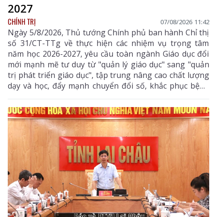
2027
CHÍNH TRỊ
07/08/2026 11:42
Ngày 5/8/2026, Thủ tướng Chính phủ ban hành Chỉ thị
số 31/CT-TTg về thực hiện các nhiệm vụ trọng tâm
năm học 2026-2027, yêu cầu toàn ngành Giáo dục đổi
mới mạnh mẽ tư duy từ "quản lý giáo dục" sang "quản
trị phát triển giáo dục", tập trung nâng cao chất lượng
dạy và học, đẩy mạnh chuyển đổi số, khắc phục bệnh
thành tích, bảo đảm đủ giáo viên, trường lớp, cơ sở
vật chất và xây dựng môi trường giáo dục an toàn,
hiện đại, đáp ứng yêu cầu phát triển nguồn nhân lực
chất lượng cao.