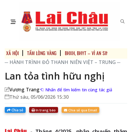
XÃ HỘI
TẤM LÒNG VÀNG
BHXH, BHYT – VÌ AN SINH XÃ HỘI
─ HÀNH TRÌNH ĐỎ THANH NIÊN VIỆT – TRUNG ─
Lan tỏa tình hữu nghị
Vương Trang
Nhấn để tìm kiếm tin cùng tác giả
Thứ sáu, 05/06/2026 15:30
Chia sẻ
In trang báo
Chia sẻ qua Email
-
Tháng 4/2025, nhân chuyến thăm