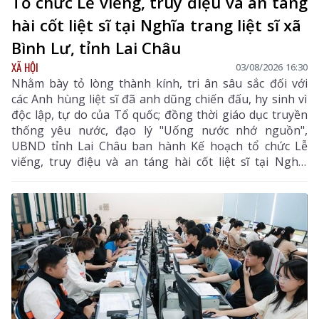
Tổ chức Lễ viếng, truy điệu và an táng
hài cốt liệt sĩ tại Nghĩa trang liệt sĩ xã
Bình Lư, tỉnh Lai Châu
XÃ HỘI
03/08/2026 16:30
Nhằm bày tỏ lòng thành kính, tri ân sâu sắc đối với
các Anh hùng liệt sĩ đã anh dũng chiến đấu, hy sinh vì
độc lập, tự do của Tổ quốc; đồng thời giáo dục truyền
thống yêu nước, đạo lý "Uống nước nhớ nguồn",
UBND tỉnh Lai Châu ban hành Kế hoạch tổ chức Lễ
viếng, truy điệu và an táng hài cốt liệt sĩ tại Nghĩa
trang liệt sĩ xã Bình Lư. Bộ Chỉ huy Quân sự tỉnh là
đơn vị chủ trì, phối hợp với các sở, ngành, địa phương
triển khai các nội dung, bảo đảm buổi lễ được tổ chức
trang nghiêm, trọng thể, đúng nghi thức.