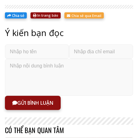
Chia sẻ
In trang báo
Chia sẻ qua Email
Ý kiến bạn đọc
GỬI BÌNH LUẬN
CÓ THỂ BẠN QUAN TÂM