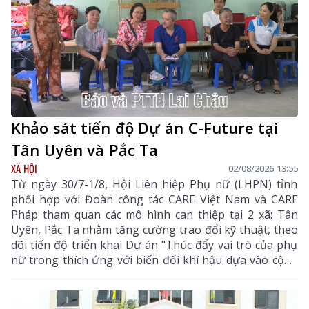
hứng, động lực để thế hệ học sinh tiếp tục nuôi dưỡng
ước mơ, không ngừng sáng tạo và hội nhập với thế
giới.
Khảo sát tiến độ Dự án C-Future tại
Tân Uyên và Pắc Ta
XÃ HỘI
02/08/2026 13:55
Từ ngày 30/7-1/8, Hội Liên hiệp Phụ nữ (LHPN) tỉnh
phối hợp với Đoàn công tác CARE Việt Nam và CARE
Pháp tham quan các mô hình can thiệp tại 2 xã: Tân
Uyên, Pắc Ta nhằm tăng cường trao đổi kỹ thuật, theo
dõi tiến độ triển khai Dự án "Thúc đẩy vai trò của phụ
nữ trong thích ứng với biến đổi khí hậu dựa vào cộng
đồng (C-Future)" được UBND tỉnh phê duyệt theo
Quyết định số 400/QĐ-UBND ngày 27/2/2025.