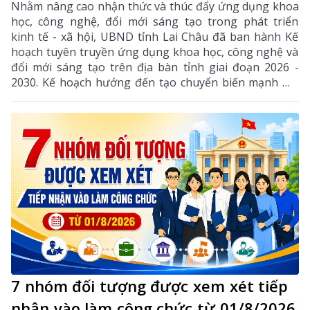
Nhằm nâng cao nhận thức và thúc đẩy ứng dụng khoa
học, công nghệ, đổi mới sáng tạo trong phát triển
kinh tế - xã hội, UBND tỉnh Lai Châu đã ban hành Kế
hoạch tuyên truyền ứng dụng khoa học, công nghệ và
đổi mới sáng tạo trên địa bàn tỉnh giai đoạn 2026 -
2030. Kế hoạch hướng đến tạo chuyển biến mạnh mẽ
từ nhận thức đến hành động, phát huy vai trò của
khoa học, công nghệ, đổi mới sáng tạo và chuyển đổi
số, góp phần thực hiện hiệu quả các mục tiêu phát
triển của tỉnh trong giai đoạn mới.
7 nhóm đối tượng được xem xét tiếp
nhận vào làm công chức từ 01/8/2026