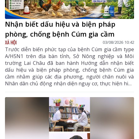
Nhận biết dấu hiệu và biện pháp
phòng, chống bệnh Cúm gia cầm
XÃ HỘI
03/08/2026 10:42
Trước diễn biến phức tạp của bệnh Cúm gia cầm type
A/H5N1 trên địa bàn tỉnh, Sở Nông nghiệp và Môi
trường Lai Châu đã ban hành Hướng dẫn nhận biết
dấu hiệu và biện pháp phòng, chống bệnh Cúm gia
cầm nhằm giúp các địa phương, người chăn nuôi và
Nhân dân chủ động nhận diện nguy cơ, thực hiện hiệu
quả các biện pháp phòng, chống dịch, hạn chế lây lan,
bảo vệ đàn gia cầm, sức khỏe cộng đồng và ổn định
sản xuất chăn nuôi. Hướng dẫn tập trung vào các nội
dung chính gồm: đặc điểm dịch tễ của bệnh, dấu hiệu
nhận biết, các biện pháp phòng bệnh, tiêm phòng vắc
xin, giám sát, xử lý ổ dịch và trách nhiệm của chính
quyền, người chăn nuôi, người tiêu dùng trong công
tác phòng, chống dịch.