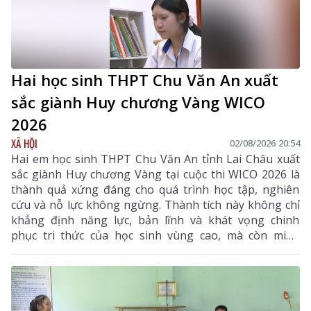
Hai học sinh THPT Chu Văn An xuất
sắc giành Huy chương Vàng WICO
2026
XÃ HỘI
02/08/2026 20:54
Hai em học sinh THPT Chu Văn An tỉnh Lai Châu xuất
sắc giành Huy chương Vàng tại cuộc thi WICO 2026 là
thành quả xứng đáng cho quá trình học tập, nghiên
cứu và nỗ lực không ngừng. Thành tích này không chỉ
khẳng định năng lực, bản lĩnh và khát vọng chinh
phục tri thức của học sinh vùng cao, mà còn minh
chứng rằng với ý chí và sự quyết tâm, các em hoàn
toàn có thể vượt qua mọi ranh giới trong nước để
vươn ra đấu trường quốc tế. Đây là niềm tự hào của
ngành giáo dục Lai Châu, đồng thời là nguồn cảm