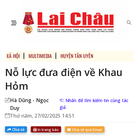
XÃ HỘI
MULTIMEDIA
HUYỆN TÂN UYÊN
Nỗ lực đưa điện về Khau
Hỏm
Hà Dũng - Ngọc
Nhấn để tìm kiếm tin cùng tác
giả
Duy
Thứ năm, 27/02/2025 14:51
Chia sẻ
In trang báo
Chia sẻ qua Email