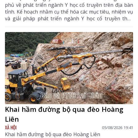
phủ về phát triển ngành Y học cổ truyền trên địa bàn
tỉnh. Kế hoạch nhằm cụ thể hóa các mục tiêu, nhiệm vụ
và giải pháp phát triển ngành Y học cổ truyền theo
hướng hiện đại, hiệu quả, bền vững; đẩy mạnh kết
hợp y học cổ truyền với y học hiện đại, phát huy tiềm
năng dược liệu của địa phương, góp phần nâng cao
chất lượng chăm sóc, bảo vệ sức khỏe nhân dân và
thúc đẩy phát triển kinh tế - xã hội.
Khai hầm đường bộ qua đèo Hoàng
Liên
XÃ HỘI
05/08/2026 19:41
Khai hầm đường bộ qua đèo Hoàng Liên