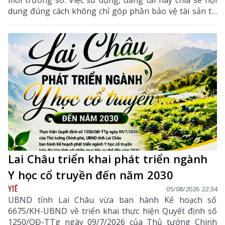
môi trường số. Việc sử dụng, đăng tải hay chia sẻ nội
dung đúng cách không chỉ góp phần bảo vệ tài sản trí
tuệ của tác giả, mà còn giúp mỗi cá nhân tránh những
vi phạm pháp luật khi tham gia không gian mạng.
Lai Châu triển khai phát triển ngành
Y học cổ truyền đến năm 2030
YTẾ
05/08/2026 22:34
UBND tỉnh Lai Châu vừa ban hành Kế hoạch số
6675/KH-UBND về triển khai thực hiện Quyết định số
1250/QĐ-TTg ngày 09/7/2026 của Thủ tướng Chính