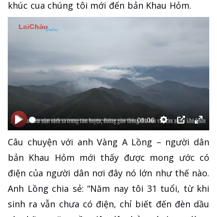
khúc cua chúng tôi mới đến bản Khau Hỏm.
01:06
Bắt
Bắt
Thiết
PIP
Ente
Câu chuyện với anh Vàng A Lồng – người dân
đầu
đầu
lập
full
bản Khau Hỏm mới thấy được mong ước có
điện của người dân nơi đây nó lớn như thế nào.
Anh Lồng chia sẻ: “Năm nay tôi 31 tuổi, từ khi
sinh ra vẫn chưa có điện, chỉ biết đến đèn dầu