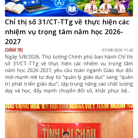
Chỉ thị số 31/CT-TTg về thực hiện các
nhiệm vụ trọng tâm năm học 2026-
2027
CHÍNH TRỊ
07/08/2026 11:42
Ngày 5/8/2026, Thủ tướng Chính phủ ban hành Chỉ thị
số 31/CT-TTg về thực hiện các nhiệm vụ trọng tâm
năm học 2026-2027, yêu cầu toàn ngành Giáo dục đổi
mới mạnh mẽ tư duy từ "quản lý giáo dục" sang "quản
trị phát triển giáo dục", tập trung nâng cao chất lượng
dạy và học, đẩy mạnh chuyển đổi số, khắc phục bệnh
thành tích, bảo đảm đủ giáo viên, trường lớp, cơ sở
vật chất và xây dựng môi trường giáo dục an toàn,
hiện đại, đáp ứng yêu cầu phát triển nguồn nhân lực
chất lượng cao.