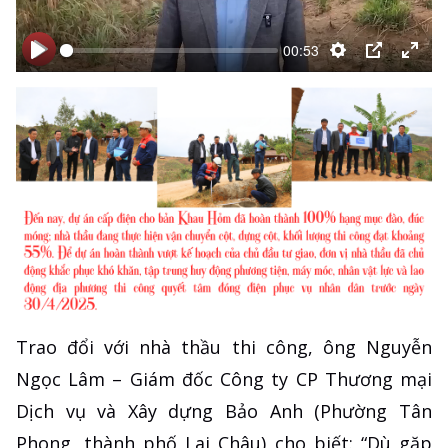
00:53
Bắt
Bắt
Thiết
PIP
Ente
đầu
đầu
lập
full
Trao đổi với nhà thầu thi công, ông Nguyễn
Ngọc Lâm – Giám đốc Công ty CP Thương mại
Dịch vụ và Xây dựng Bảo Anh (Phường Tân
Phong, thành phố Lai Châu) cho biết: “Dù gặp