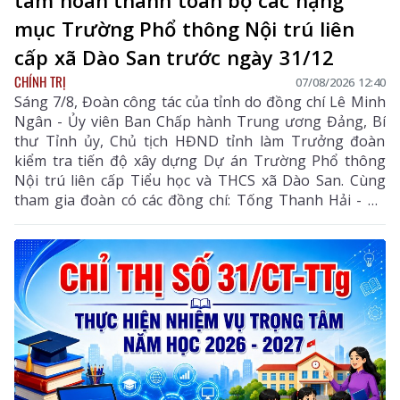
tâm hoàn thành toàn bộ các hạng
mục Trường Phổ thông Nội trú liên
cấp xã Dào San trước ngày 31/12
CHÍNH TRỊ
07/08/2026 12:40
Sáng 7/8, Đoàn công tác của tỉnh do đồng chí Lê Minh
Ngân - Ủy viên Ban Chấp hành Trung ương Đảng, Bí
thư Tỉnh ủy, Chủ tịch HĐND tỉnh làm Trưởng đoàn
kiểm tra tiến độ xây dựng Dự án Trường Phổ thông
Nội trú liên cấp Tiểu học và THCS xã Dào San. Cùng
tham gia đoàn có các đồng chí: Tống Thanh Hải - Uỷ
viên Ban Thường vụ Tỉnh ủy, Phó Chủ tịch Thường
trực UBND tỉnh; Lê Đức Dục - Ủy viên Ban Thường vụ,
Trưởng Ban Tuyên giáo và Dân vận Tỉnh ủy; lãnh đạo
một số sở, ngành liên quan và xã Dào San.