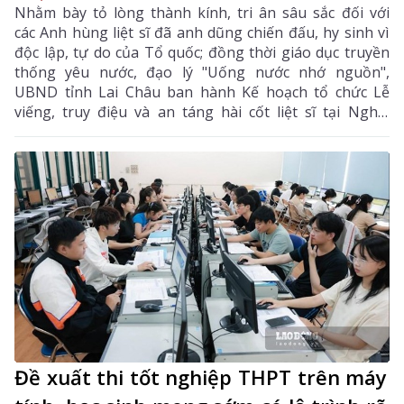
Nhằm bày tỏ lòng thành kính, tri ân sâu sắc đối với
các Anh hùng liệt sĩ đã anh dũng chiến đấu, hy sinh vì
độc lập, tự do của Tổ quốc; đồng thời giáo dục truyền
thống yêu nước, đạo lý "Uống nước nhớ nguồn",
UBND tỉnh Lai Châu ban hành Kế hoạch tổ chức Lễ
viếng, truy điệu và an táng hài cốt liệt sĩ tại Nghĩa
trang liệt sĩ xã Bình Lư. Bộ Chỉ huy Quân sự tỉnh là
đơn vị chủ trì, phối hợp với các sở, ngành, địa phương
triển khai các nội dung, bảo đảm buổi lễ được tổ chức
trang nghiêm, trọng thể, đúng nghi thức.
Đề xuất thi tốt nghiệp THPT trên máy