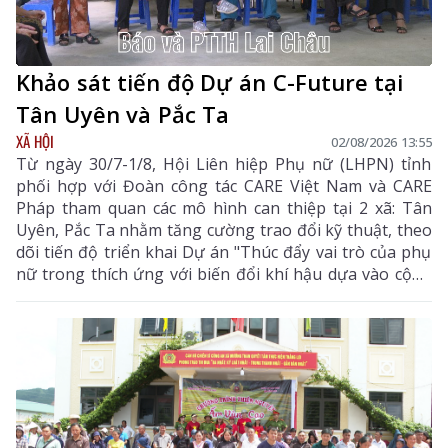
Khảo sát tiến độ Dự án C-Future tại
Tân Uyên và Pắc Ta
XÃ HỘI
02/08/2026 13:55
Từ ngày 30/7-1/8, Hội Liên hiệp Phụ nữ (LHPN) tỉnh
phối hợp với Đoàn công tác CARE Việt Nam và CARE
Pháp tham quan các mô hình can thiệp tại 2 xã: Tân
Uyên, Pắc Ta nhằm tăng cường trao đổi kỹ thuật, theo
dõi tiến độ triển khai Dự án "Thúc đẩy vai trò của phụ
nữ trong thích ứng với biến đổi khí hậu dựa vào cộng
đồng (C-Future)" được UBND tỉnh phê duyệt theo
Quyết định số 400/QĐ-UBND ngày 27/2/2025.