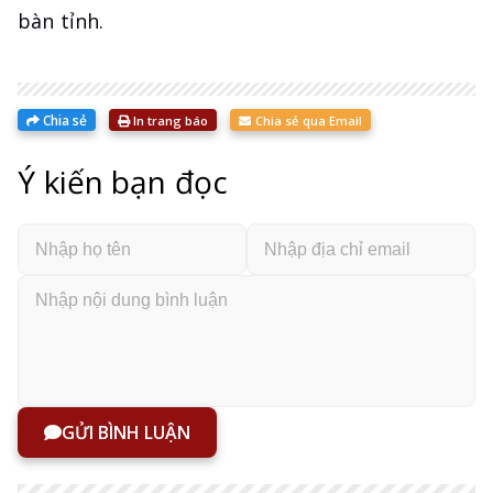
bàn tỉnh.
Chia sẻ
In trang báo
Chia sẻ qua Email
Ý kiến bạn đọc
GỬI BÌNH LUẬN