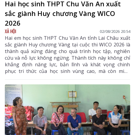
Hai học sinh THPT Chu Văn An xuất
sắc giành Huy chương Vàng WICO
2026
XÃ HỘI
02/08/2026 20:54
Hai em học sinh THPT Chu Văn An tỉnh Lai Châu xuất
sắc giành Huy chương Vàng tại cuộc thi WICO 2026 là
thành quả xứng đáng cho quá trình học tập, nghiên
cứu và nỗ lực không ngừng. Thành tích này không chỉ
khẳng định năng lực, bản lĩnh và khát vọng chinh
phục tri thức của học sinh vùng cao, mà còn minh
chứng rằng với ý chí và sự quyết tâm, các em hoàn
toàn có thể vượt qua mọi ranh giới trong nước để
vươn ra đấu trường quốc tế. Đây là niềm tự hào của
ngành giáo dục Lai Châu, đồng thời là nguồn cảm
hứng, động lực để thế hệ học sinh tiếp tục nuôi dưỡng
ước mơ, không ngừng sáng tạo và hội nhập với thế
giới.