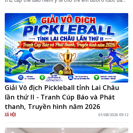
trú, cấp thẻ bảo hiểm y tế cho trẻ em dưới 6 tuổi; đăng
ký khai tử, xóa đăng ký thường trú, giải quyết mai
táng phí, tử tuất.
Giải Vô địch Pickleball tỉnh Lai Châu
lần thứ II - Tranh Cúp Báo và Phát
thanh, Truyền hình năm 2026
XÃ HỘI
01/08/2026 09:12