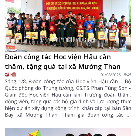
Đoàn công tác Học viện Hậu cần
thăm, tặng quà tại xã Mường Than
XÃ HỘI
01/08/2026 15:45
Sáng 1/8, Đoàn công tác của Học viện Hậu cần – Bộ
Quốc phòng do Trung tướng, GS.TS Phan Tùng Sơn -
Giám đốc Học viện Hậu cần làm Trưởng đoàn thăm,
động viên, tặng quà các hộ gia đình và lực lượng thực
hiện dự án xây dựng công trình khẩn cấp tại bản Sân
Bay, xã Mường Than. Tham gia đoàn công tác có
Thiếu tướng Nguyễn Quang Dũng - Phó Giám đốc Học
viện Hậu Cần, Đại tá Phạm Văn Thành - Phó Chủ
nhiệm Hậu cần - Kỹ thuật Quân khu 2 cùng lãnh đạo,