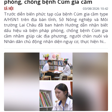
phòng, chống bệnh Cúm gia cầm
XÃ HỘI
03/08/2026 10:42
Trước diễn biến phức tạp của bệnh Cúm gia cầm type
A/H5N1 trên địa bàn tỉnh, Sở Nông nghiệp và Môi
trường Lai Châu đã ban hành Hướng dẫn nhận biết
dấu hiệu và biện pháp phòng, chống bệnh Cúm gia
cầm nhằm giúp các địa phương, người chăn nuôi và
Nhân dân chủ động nhận diện nguy cơ, thực hiện hiệu
quả các biện pháp phòng, chống dịch, hạn chế lây lan,
bảo vệ đàn gia cầm, sức khỏe cộng đồng và ổn định
sản xuất chăn nuôi. Hướng dẫn tập trung vào các nội
dung chính gồm: đặc điểm dịch tễ của bệnh, dấu hiệu
nhận biết, các biện pháp phòng bệnh, tiêm phòng vắc
xin, giám sát, xử lý ổ dịch và trách nhiệm của chính
quyền, người chăn nuôi, người tiêu dùng trong công
tác phòng, chống dịch.