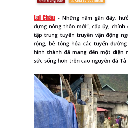
In trang báo
Chia sẻ qua Email
-
Những năm gần đây, hưở
dựng nông thôn mới”, cấp ủy, chính
tập trung tuyên truyền vận động ng
rộng, bê tông hóa các tuyến đường
hình thành đã mang đến một diện m
sức sống hơn trên cao nguyên đá Tả 