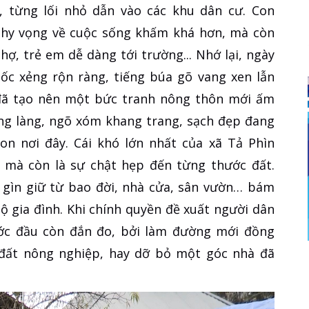
, từng lối nhỏ dẫn vào các khu dân cư. Con
hy vọng về cuộc sống khấm khá hơn, mà còn
ợ, trẻ em dễ dàng tới trường... Nhớ lại, ngày
ốc xẻng rộn ràng, tiếng búa gõ vang xen lẫn
n đã tạo nên một bức tranh nông thôn mới ấm
ờng làng, ngõ xóm khang trang, sạch đẹp đang
on nơi đây. Cái khó lớn nhất của xã Tả Phìn
, mà còn là sự chật hẹp đến từng thước đất.
 gìn giữ từ bao đời, nhà cửa, sân vườn… bám
hộ gia đình. Khi chính quyền đề xuất người dân
ớc đầu còn đắn đo, bởi làm đường mới đồng
n đất nông nghiệp, hay dỡ bỏ một góc nhà đã