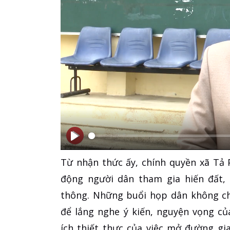
Bắt
Bắt
Từ nhận thức ấy, chính quyền xã Tả 
đầu
đầu
động người dân tham gia hiến đất,
thông. Những buổi họp dân không chỉ
để lắng nghe ý kiến, nguyện vọng của
ích thiết thực của việc mở đường gi