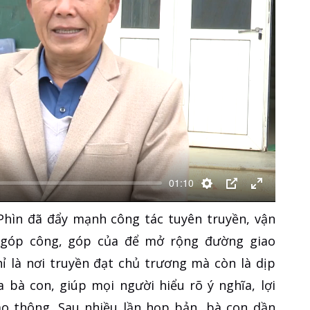
01:10
Thiết
PIP
Enter
Phìn đã đẩy mạnh công tác tuyên truyền, vận
lập
fullscreen
 góp công, góp của để mở rộng đường giao
 là nơi truyền đạt chủ trương mà còn là dịp
 bà con, giúp mọi người hiểu rõ ý nghĩa, lợi
ao thông. Sau nhiều lần họp bản, bà con dần