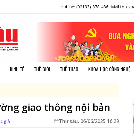
Hotline: (02133) 878 436
Mail tòa so
KINH TẾ
THẾ GIỚI
THỂ THAO
KHOA HỌC CÔNG NGHỆ
ường giao thông nội bản
Thứ sáu, 06/06/2025 16:29
c giả