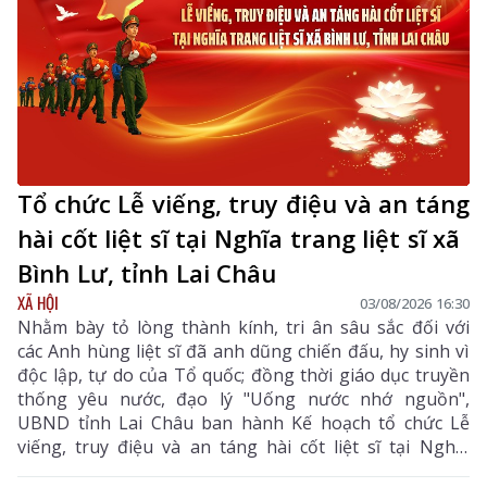
Tổ chức Lễ viếng, truy điệu và an táng
hài cốt liệt sĩ tại Nghĩa trang liệt sĩ xã
Bình Lư, tỉnh Lai Châu
XÃ HỘI
03/08/2026 16:30
Nhằm bày tỏ lòng thành kính, tri ân sâu sắc đối với
các Anh hùng liệt sĩ đã anh dũng chiến đấu, hy sinh vì
độc lập, tự do của Tổ quốc; đồng thời giáo dục truyền
thống yêu nước, đạo lý "Uống nước nhớ nguồn",
UBND tỉnh Lai Châu ban hành Kế hoạch tổ chức Lễ
viếng, truy điệu và an táng hài cốt liệt sĩ tại Nghĩa
trang liệt sĩ xã Bình Lư. Bộ Chỉ huy Quân sự tỉnh là