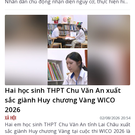
Nhân dân chủ động nhận diện nguy cơ, thực hiện hiệu
quả các biện pháp phòng, chống dịch, hạn chế lây lan,
bảo vệ đàn gia cầm, sức khỏe cộng đồng và ổn định
sản xuất chăn nuôi. Hướng dẫn tập trung vào các nội
dung chính gồm: đặc điểm dịch tễ của bệnh, dấu hiệu
nhận biết, các biện pháp phòng bệnh, tiêm phòng vắc
xin, giám sát, xử lý ổ dịch và trách nhiệm của chính
quyền, người chăn nuôi, người tiêu dùng trong công
tác phòng, chống dịch.
Hai học sinh THPT Chu Văn An xuất
sắc giành Huy chương Vàng WICO
2026
XÃ HỘI
02/08/2026 20:54
Hai em học sinh THPT Chu Văn An tỉnh Lai Châu xuất
sắc giành Huy chương Vàng tại cuộc thi WICO 2026 là