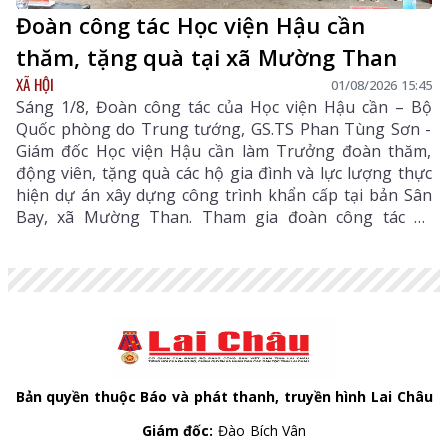
Đoàn công tác Học viện Hậu cần
thăm, tặng quà tại xã Mường Than
XÃ HỘI
01/08/2026 15:45
Sáng 1/8, Đoàn công tác của Học viện Hậu cần – Bộ
Quốc phòng do Trung tướng, GS.TS Phan Tùng Sơn -
Giám đốc Học viện Hậu cần làm Trưởng đoàn thăm,
động viên, tặng quà các hộ gia đình và lực lượng thực
hiện dự án xây dựng công trình khẩn cấp tại bản Sân
Bay, xã Mường Than. Tham gia đoàn công tác có
Thiếu tướng Nguyễn Quang Dũng - Phó Giám đốc Học
viện Hậu Cần, Đại tá Phạm Văn Thành - Phó Chủ
nhiệm Hậu cần - Kỹ thuật Quân khu 2 cùng lãnh đạo,
cán bộ Học viện Hậu cần.
Bản quyền thuộc Báo và phát thanh, truyền hình Lai Châu
Giám đốc:
Đào Bích Vân