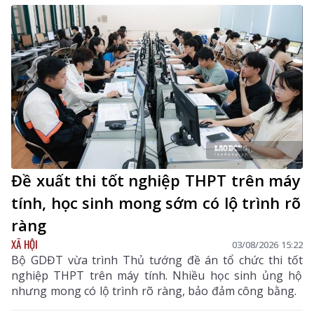
đơn vị chủ trì, phối hợp với các sở, ngành, địa phương
triển khai các nội dung, bảo đảm buổi lễ được tổ chức
trang nghiêm, trọng thể, đúng nghi thức.
Đề xuất thi tốt nghiệp THPT trên máy
tính, học sinh mong sớm có lộ trình rõ
ràng
XÃ HỘI
03/08/2026 15:22
Bộ GDĐT vừa trình Thủ tướng đề án tổ chức thi tốt
nghiệp THPT trên máy tính. Nhiều học sinh ủng hộ
nhưng mong có lộ trình rõ ràng, bảo đảm công bằng.