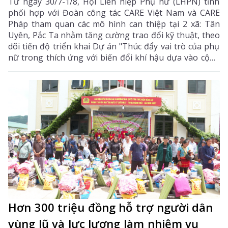
Từ ngày 30/7-1/8, Hội Liên hiệp Phụ nữ (LHPN) tỉnh
phối hợp với Đoàn công tác CARE Việt Nam và CARE
Pháp tham quan các mô hình can thiệp tại 2 xã: Tân
Uyên, Pắc Ta nhằm tăng cường trao đổi kỹ thuật, theo
dõi tiến độ triển khai Dự án "Thúc đẩy vai trò của phụ
nữ trong thích ứng với biến đổi khí hậu dựa vào cộng
đồng (C-Future)" được UBND tỉnh phê duyệt theo
Quyết định số 400/QĐ-UBND ngày 27/2/2025.
Hơn 300 triệu đồng hỗ trợ người dân
vùng lũ và lực lượng làm nhiệm vụ