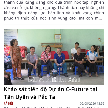
thành quả xứng đáng cho quá trình học tập, nghiên
cứu và nỗ lực không ngừng. Thành tích này không chỉ
khẳng định năng lực, bản lĩnh và khát vọng chinh
phục tri thức của học sinh vùng cao, mà còn minh
chứng rằng với ý chí và sự quyết tâm, các em hoàn
toàn có thể vượt qua mọi ranh giới trong nước để
vươn ra đấu trường quốc tế. Đây là niềm tự hào của
ngành giáo dục Lai Châu, đồng thời là nguồn cảm
hứng, động lực để thế hệ học sinh tiếp tục nuôi dưỡng
ước mơ, không ngừng sáng tạo và hội nhập với thế
giới.
Khảo sát tiến độ Dự án C-Future tại
Tân Uyên và Pắc Ta
XÃ HỘI
02/08/2026 13:55