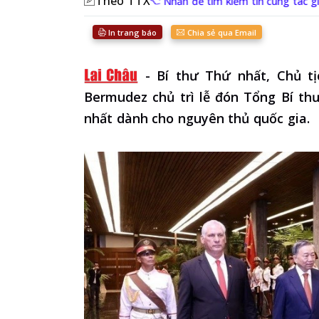
Theo TTX
Nhấn để tìm kiếm tin cùng tác g
In trang báo
Chia sẻ qua Email
-
Bí thư Thứ nhất, Chủ t
Bermudez chủ trì lễ đón Tổng Bí th
nhất dành cho nguyên thủ quốc gia.