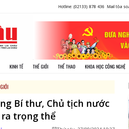
Hotline: (02133) 878 436
Mail tòa so
KINH TẾ
THẾ GIỚI
THỂ THAO
KHOA HỌC CÔNG NGHỆ
 GIỚI
ng Bí thư, Chủ tịch nước
 ra trọng thể