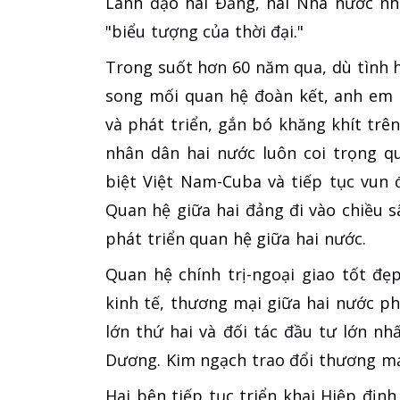
Lãnh đạo hai Đảng, hai Nhà nước nh
"biểu tượng của thời đại."
Trong suốt hơn 60 năm qua, dù tình h
song mối quan hệ đoàn kết, anh em 
và phát triển, gắn bó khăng khít trê
nhân dân hai nước luôn coi trọng q
biệt Việt Nam-Cuba và tiếp tục vun đ
Quan hệ giữa hai đảng đi vào chiều sâ
phát triển quan hệ giữa hai nước.
Quan hệ chính trị-ngoại giao tốt đ
kinh tế, thương mại giữa hai nước ph
lớn thứ hai và đối tác đầu tư lớn n
Dương. Kim ngạch trao đổi thương m
Hai bên tiếp tục triển khai Hiệp đị