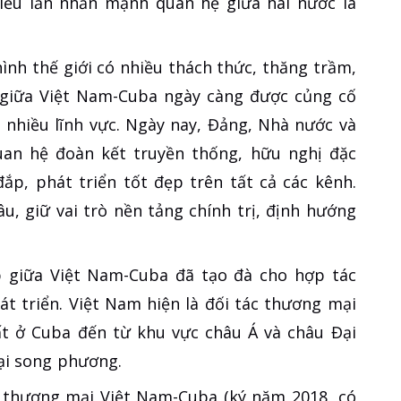
iều lần nhấn mạnh quan hệ giữa hai nước là
ình thế giới có nhiều thách thức, thăng trầm,
giữa Việt Nam-Cuba ngày càng được củng cố
n nhiều lĩnh vực. Ngày nay, Đảng, Nhà nước và
uan hệ đoàn kết truyền thống, hữu nghị đặc
ắp, phát triển tốt đẹp trên tất cả các kênh.
u, giữ vai trò nền tảng chính trị, định hướng
ẹp giữa Việt Nam-Cuba đã tạo đà cho hợp tác
át triển. Việt Nam hiện là đối tác thương mại
hất ở Cuba đến từ khu vực châu Á và châu Đại
ại song phương.
nh thương mại Việt Nam-Cuba (ký năm 2018, có