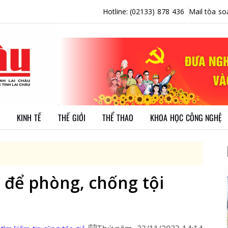
Hotline: (02133) 878 436
Mail tòa so
KINH TẾ
THẾ GIỚI
THỂ THAO
KHOA HỌC CÔNG NGHỆ
 để phòng, chống tội