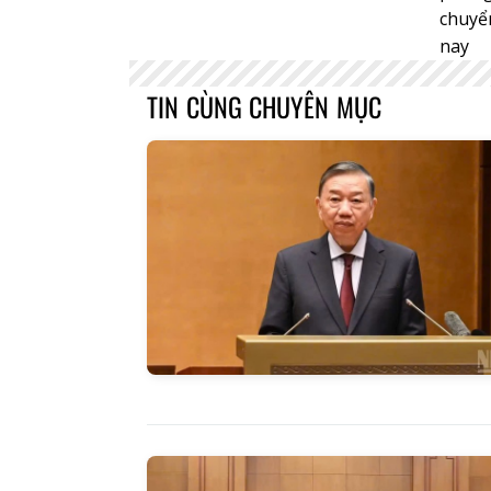
chuyể
nay
TIN CÙNG CHUYÊN MỤC
Báo Lai C
ngày 3