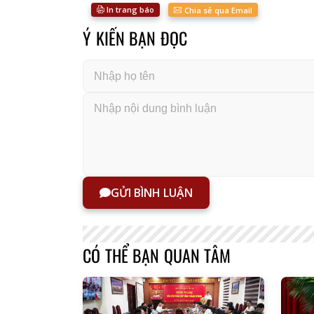
In trang báo
Chia sẻ qua Email
Ý KIẾN BẠN ĐỌC
GỬI BÌNH LUẬN
CÓ THỂ BẠN QUAN TÂM