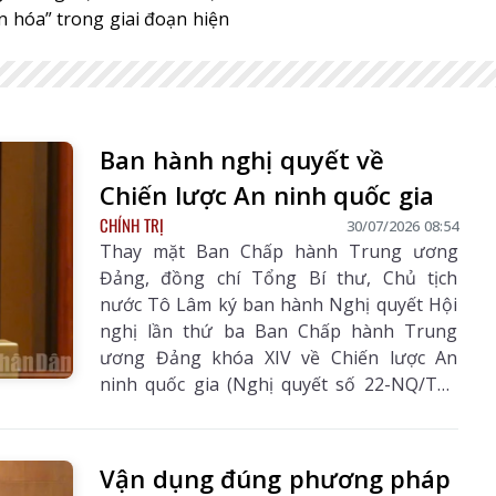
n hóa” trong giai đoạn hiện
Ban hành nghị quyết về
Chiến lược An ninh quốc gia
CHÍNH TRỊ
30/07/2026 08:54
Thay mặt Ban Chấp hành Trung ương
Đảng, đồng chí Tổng Bí thư, Chủ tịch
nước Tô Lâm ký ban hành Nghị quyết Hội
nghị lần thứ ba Ban Chấp hành Trung
ương Đảng khóa XIV về Chiến lược An
ninh quốc gia (Nghị quyết số 22-NQ/TW,
hâu Số 3242
Báo Lai Châu Số 3241
Báo Lai Châu Số
ngày 28/7/2026).
0/07/2026
ngày 29/07/2026
08/08/20
Vận dụng đúng phương pháp