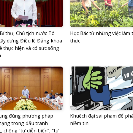
Bí thư, Chủ tịch nước Tô
Học Bác từ những việc làm t
Xây dựng Điều lệ Đảng khoa
thực
ễ thực hiện và có sức sống
i
ụng đúng phương pháp
Khuếch đại sai phạm để phá
mạng trong đấu tranh
niềm tin
 chống “tự diễn biến”, “tự