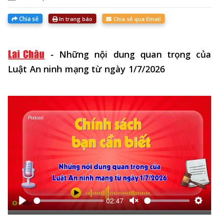
Chia sẻ
In trang báo
Chia sẻ qua Email
-
Những nội dung quan trọng của
Luật An ninh mạng từ ngày 1/7/2026
02:47
Bắt
Unmute
Thiết