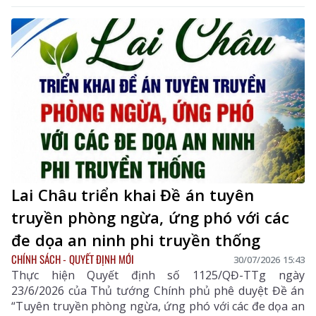
tự tiêu thụ và thiết bị điện sau công tơ trên địa bàn
tỉnh Lai Châu (Nghị quyết số 09), mỗi quyết sách đều
thể hiện tư tưởng lấy người dân làm trung tâm. Không
chỉ hoàn thành mục tiêu 100% thôn, bản có điện lưới
quốc gia, tỉnh đang hướng tới 99% hộ dân được sử
dụng điện vào năm 2030.
Lai Châu triển khai Đề án tuyên
truyền phòng ngừa, ứng phó với các
đe dọa an ninh phi truyền thống
CHÍNH SÁCH - QUYẾT ĐỊNH MỚI
30/07/2026 15:43
Thực hiện Quyết định số 1125/QĐ-TTg ngày
23/6/2026 của Thủ tướng Chính phủ phê duyệt Đề án
“Tuyên truyền phòng ngừa, ứng phó với các đe dọa an