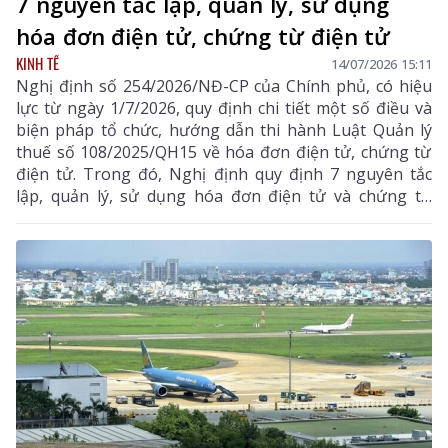
7 nguyên tắc lập, quản lý, sử dụng
hóa đơn điện tử, chứng từ điện tử
KINH TẾ
14/07/2026 15:11
Nghị định số 254/2026/NĐ-CP của Chính phủ, có hiệu
lực từ ngày 1/7/2026, quy định chi tiết một số điều và
biện pháp tổ chức, hướng dẫn thi hành Luật Quản lý
thuế số 108/2025/QH15 về hóa đơn điện tử, chứng từ
điện tử. Trong đó, Nghị định quy định 7 nguyên tắc
lập, quản lý, sử dụng hóa đơn điện tử và chứng từ
điện tử, góp phần chuẩn hóa dữ liệu, tăng cường hiệu
quả quản lý thuế, bảo đảm tính minh bạch, chính xác
trong các giao dịch mua bán hàng hóa, cung cấp dịch
vụ, đồng thời tạo thuận lợi cho tổ chức, doanh nghiệp
và người dân trong quá trình thực hiện nghĩa vụ thuế.