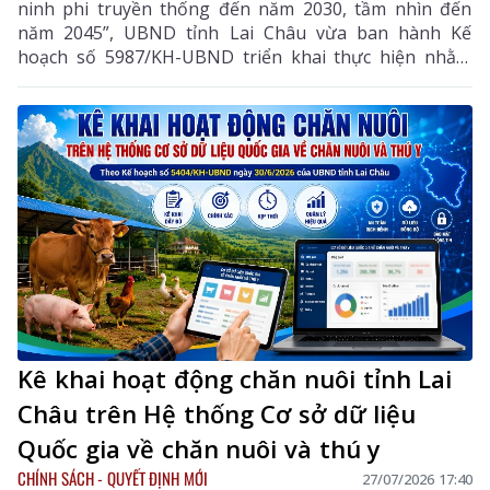
ninh phi truyền thống đến năm 2030, tầm nhìn đến
năm 2045”, UBND tỉnh Lai Châu vừa ban hành Kế
hoạch số 5987/KH-UBND triển khai thực hiện nhằm
nâng cao nhận thức, năng lực phòng ngừa, ứng phó
với các mối đe dọa an ninh phi truyền thống trên địa
bàn tỉnh.
Kê khai hoạt động chăn nuôi tỉnh Lai
Châu trên Hệ thống Cơ sở dữ liệu
Quốc gia về chăn nuôi và thú y
CHÍNH SÁCH - QUYẾT ĐỊNH MỚI
27/07/2026 17:40