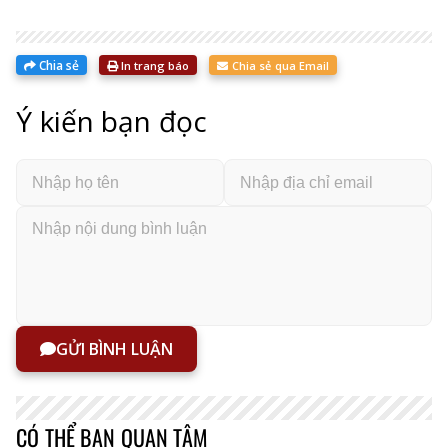
đầu
lập
Chia sẻ
In trang báo
Chia sẻ qua Email
Ý kiến bạn đọc
GỬI BÌNH LUẬN
CÓ THỂ BẠN QUAN TÂM