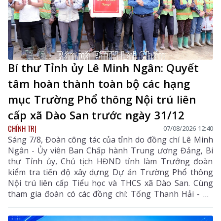
Bí thư Tỉnh ủy Lê Minh Ngân: Quyết
tâm hoàn thành toàn bộ các hạng
mục Trường Phổ thông Nội trú liên
cấp xã Dào San trước ngày 31/12
CHÍNH TRỊ
07/08/2026 12:40
Sáng 7/8, Đoàn công tác của tỉnh do đồng chí Lê Minh
Ngân - Ủy viên Ban Chấp hành Trung ương Đảng, Bí
thư Tỉnh ủy, Chủ tịch HĐND tỉnh làm Trưởng đoàn
kiểm tra tiến độ xây dựng Dự án Trường Phổ thông
Nội trú liên cấp Tiểu học và THCS xã Dào San. Cùng
tham gia đoàn có các đồng chí: Tống Thanh Hải - Uỷ
viên Ban Thường vụ Tỉnh ủy, Phó Chủ tịch Thường
trực UBND tỉnh; Lê Đức Dục - Ủy viên Ban Thường vụ,