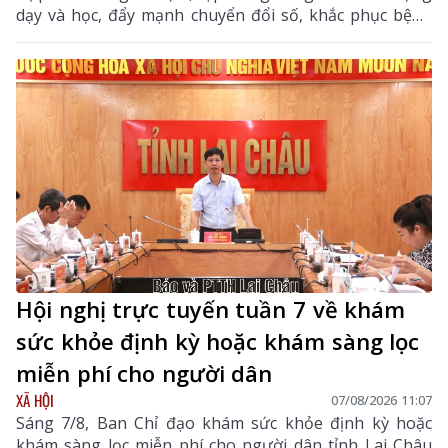
dạy và học, đẩy mạnh chuyển đổi số, khắc phục bệnh
thành tích, bảo đảm đủ giáo viên, trường lớp, cơ sở
vật chất và xây dựng môi trường giáo dục an toàn,
hiện đại, đáp ứng yêu cầu phát triển nguồn nhân lực
chất lượng cao.
Hội nghị trực tuyến tuần 7 về khám
sức khỏe định kỳ hoặc khám sàng lọc
miễn phí cho người dân
XÃ HỘI
07/08/2026 11:07
Sáng 7/8, Ban Chỉ đạo khám sức khỏe định kỳ hoặc
khám sàng lọc miễn phí cho người dân tỉnh Lai Châu