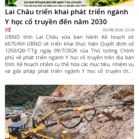
Lai Châu triển khai phát triển ngành
Y học cổ truyền đến năm 2030
YTẾ
05/08/2026 22:34
UBND tỉnh Lai Châu vừa ban hành Kế hoạch số
6675/KH-UBND về triển khai thực hiện Quyết định số
1250/QĐ-TTg ngày 09/7/2026 của Thủ tướng Chính
phủ về phát triển ngành Y học cổ truyền trên địa bàn
tỉnh. Kế hoạch nhằm cụ thể hóa các mục tiêu, nhiệm vụ
và giải pháp phát triển ngành Y học cổ truyền theo
hướng hiện đại, hiệu quả, bền vững; đẩy mạnh kết
hợp y học cổ truyền với y học hiện đại, phát huy tiềm
năng dược liệu của địa phương, góp phần nâng cao
chất lượng chăm sóc, bảo vệ sức khỏe nhân dân và
thúc đẩy phát triển kinh tế - xã hội.