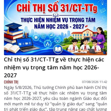
Trưởng Ban Tuyên giáo và Dân vận Tỉnh ủy; lãnh đạo
một số sở, ngành liên quan và xã Dào San.
Chỉ thị số 31/CT-TTg về thực hiện các
nhiệm vụ trọng tâm năm học 2026-
2027
CHÍNH TRỊ
07/08/2026 11:42
Ngày 5/8/2026, Thủ tướng Chính phủ ban hành Chỉ thị
số 31/CT-TTg về thực hiện các nhiệm vụ trọng tâm
năm học 2026-2027, yêu cầu toàn ngành Giáo dục đổi
mới mạnh mẽ tư duy từ "quản lý giáo dục" sang "quản
trị phát triển giáo dục", tập trung nâng cao chất lượng