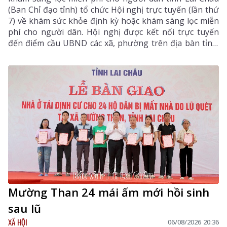
(Ban Chỉ đạo tỉnh) tổ chức Hội nghị trực tuyến (lần thứ
7) về khám sức khỏe định kỳ hoặc khám sàng lọc miễn
phí cho người dân. Hội nghị được kết nối trực tuyến
đến điểm cầu UBND các xã, phường trên địa bàn tỉnh.
Đồng chí Bùi Tiến Thanh – Tỉnh ủy viên, Giám đốc Sở
Y tế, Phó Trưởng Ban chỉ đạo tỉnh chủ trì hội nghị. Dự
hội nghị còn có các đồng chí thành viên Ban Chỉ đạo
tỉnh.
Mường Than 24 mái ấm mới hồi sinh
sau lũ
XÃ HỘI
06/08/2026 20:36