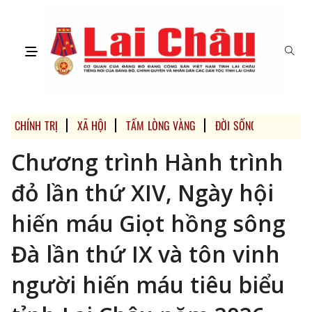
CHÍNH TRỊ
XÃ HỘI
TẤM LÒNG VÀNG
ĐỜI SỐNG
BHXH, B
Chương trình Hành trình
đỏ lần thứ XIV, Ngày hội
hiến máu Giọt hồng sông
Đà lần thứ IX và tôn vinh
người hiến máu tiêu biểu