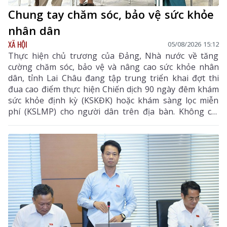
Chung tay chăm sóc, bảo vệ sức khỏe
nhân dân
XÃ HỘI
05/08/2026 15:12
Thực hiện chủ trương của Đảng, Nhà nước về tăng
cường chăm sóc, bảo vệ và nâng cao sức khỏe nhân
dân, tỉnh Lai Châu đang tập trung triển khai đợt thi
đua cao điểm thực hiện Chiến dịch 90 ngày đêm khám
sức khỏe định kỳ (KSKĐK) hoặc khám sàng lọc miễn
phí (KSLMP) cho người dân trên địa bàn. Không chỉ
góp phần phát hiện sớm bệnh tật, nâng cao chất
lượng chăm sóc sức khỏe (CSSK) ban đầu, chương
trình còn lan tỏa tinh thần trách nhiệm, y đức và sự
tận tâm của đội ngũ cán bộ y tế, hướng tới mục tiêu
mọi người dân đều được tiếp cận dịch vụ y tế công
bằng, chất lượng và nhân văn.