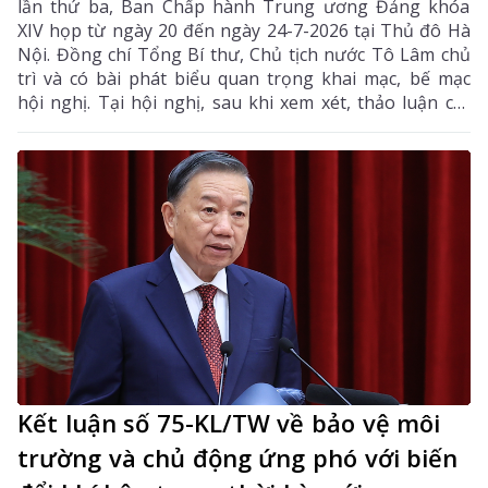
lần thứ ba, Ban Chấp hành Trung ương Đảng khóa
XIV họp từ ngày 20 đến ngày 24-7-2026 tại Thủ đô Hà
Nội. Đồng chí Tổng Bí thư, Chủ tịch nước Tô Lâm chủ
trì và có bài phát biểu quan trọng khai mạc, bế mạc
hội nghị. Tại hội nghị, sau khi xem xét, thảo luận các
tờ trình, báo cáo của Bộ Chính trị, Ban Chấp hành
Trung ương đã thống nhất cao nhiều chủ trương,
chính sách lớn về xây dựng Đảng, hệ thống chính trị,
phát triển và bảo vệ đất nước.
Kết luận số 75-KL/TW về bảo vệ môi
trường và chủ động ứng phó với biến