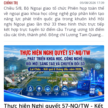
CHÍNH TRỊ
05/08/2026 17:39
Chiều 5/8, Bộ Ngoại giao tổ chức Phiên họp toàn thể
về ngoại giao khoa học công nghệ góp phần kiến tạo
năng lực phát triển quốc gia trong khuôn khổ Hội
nghị Ngoại giao lần thứ 33 theo hình thức trực tiếp
kết hợp trực tuyến từ điểm cầu Trung ương tới điểm
cầu các tỉnh, thành phố. Đồng chí Lương Tam Quang –
Uỷ viên Bộ Chính trị, Bộ trưởng Bộ Công an, Phó
Trưởng ban Thường trực Ban Chỉ đạo Trung ương
thực hiện Nghị quyết số 57-NQ/TW của Bộ Chính trị
dự và chỉ đạo phiên họp. Dự phiên họp còn có đồng
chí Lê Hoài Trung - Ủy viên Bộ Chính trị, Bí thư Đảng
ủy, Bộ trưởng Bộ Ngoại giao; đại diện lãnh đạo các
ban, bộ, ngành Trung ương.
Thực hiện Nghị quyết 57-NQ/TW - Kết