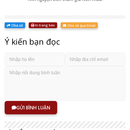
Chia sẻ
In trang báo
Chia sẻ qua Email
Ý kiến bạn đọc
GỬI BÌNH LUẬN