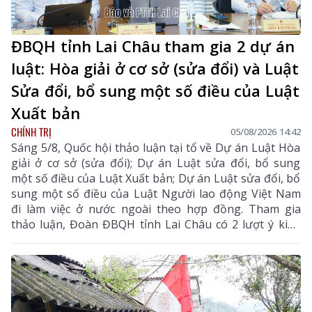
ĐBQH tỉnh Lai Châu tham gia 2 dự án
luật: Hòa giải ở cơ sở (sửa đổi) và Luật
Sửa đổi, bổ sung một số điều của Luật
Xuất bản
CHÍNH TRỊ
05/08/2026 14:42
Sáng 5/8, Quốc hội thảo luận tại tổ về Dự án Luật Hòa
giải ở cơ sở (sửa đổi); Dự án Luật sửa đổi, bổ sung
một số điều của Luật Xuất bản; Dự án Luật sửa đổi, bổ
sung một số điều của Luật Người lao động Việt Nam
đi làm việc ở nước ngoài theo hợp đồng. Tham gia
thảo luận, Đoàn ĐBQH tỉnh Lai Châu có 2 lượt ý kiến
đối với Dự án Luật Hòa giải ở cơ sở (sửa đổi) và Dự án
Luật sửa đổi, bổ sung một số điều của Luật Xuất bản.