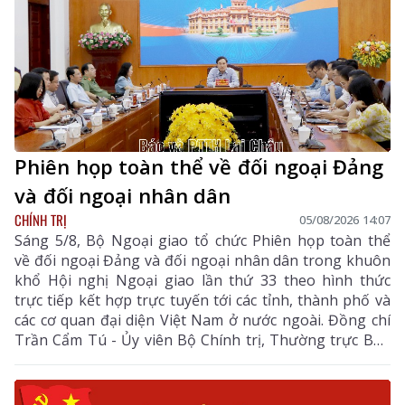
Phiên họp toàn thể về đối ngoại Đảng
và đối ngoại nhân dân
CHÍNH TRỊ
05/08/2026 14:07
Sáng 5/8, Bộ Ngoại giao tổ chức Phiên họp toàn thể
về đối ngoại Đảng và đối ngoại nhân dân trong khuôn
khổ Hội nghị Ngoại giao lần thứ 33 theo hình thức
trực tiếp kết hợp trực tuyến tới các tỉnh, thành phố và
các cơ quan đại diện Việt Nam ở nước ngoài. Đồng chí
Trần Cẩm Tú - Ủy viên Bộ Chính trị, Thường trực Ban
Bí thư dự và chỉ đạo Phiên họp. Dự còn có đồng chí Lê
Hoài Trung - Ủy viên Bộ Chính trị, Bí thư Đảng ủy, Bộ
trưởng Bộ Ngoại giao; lãnh đạo các ban, bộ, ngành