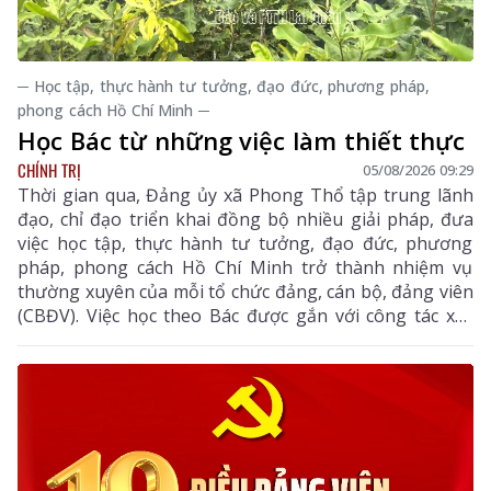
─ Học tập, thực hành tư tưởng, đạo đức, phương pháp,
phong cách Hồ Chí Minh ─
Học Bác từ những việc làm thiết thực
CHÍNH TRỊ
05/08/2026 09:29
Thời gian qua, Đảng ủy xã Phong Thổ tập trung lãnh
đạo, chỉ đạo triển khai đồng bộ nhiều giải pháp, đưa
việc học tập, thực hành tư tưởng, đạo đức, phương
pháp, phong cách Hồ Chí Minh trở thành nhiệm vụ
thường xuyên của mỗi tổ chức đảng, cán bộ, đảng viên
(CBĐV). Việc học theo Bác được gắn với công tác xây
dựng Đảng, thực hiện nhiệm vụ chính trị và phục vụ
nhân dân, góp phần nâng cao năng lực lãnh đạo, sức
chiến đấu của tổ chức Đảng, thúc đẩy kinh tế - xã hội
địa phương phát triển.