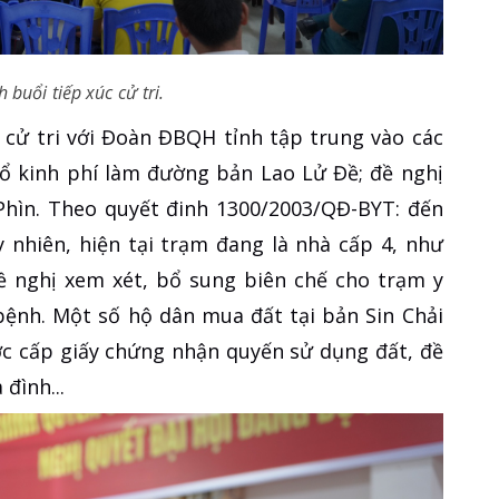
buổi tiếp xúc cử tri.
ủa cử tri với Đoàn ĐBQH tỉnh tập trung vào các
bổ kinh phí làm đường bản Lao Lử Đề; đề nghị
Phìn. Theo quyết đinh 1300/2003/QĐ-BYT: đến
y nhiên, hiện tại trạm đang là nhà cấp 4, như
ề nghị xem xét, bổ sung biên chế cho trạm y
ệnh. Một số hộ dân mua đất tại bản Sin Chải
c cấp giấy chứng nhận quyến sử dụng đất, đề
đình...