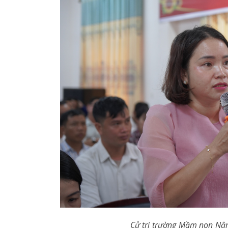
Cử tri trường Mầm non Nậm