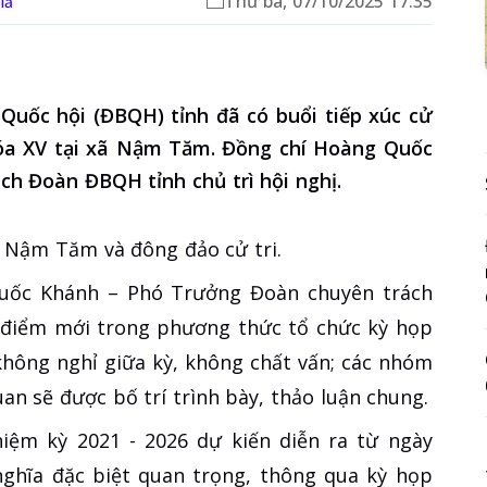
Thứ ba, 07/10/2025 17:35
iả
 Quốc hội (ĐBQH) tỉnh đã có buổi tiếp xúc cử
khóa XV tại xã Nậm Tăm. Đồng chí Hoàng Quốc
h Đoàn ĐBQH tỉnh chủ trì hội nghị.
ã Nậm Tăm và đông đảo cử tri.
Quốc Khánh – Phó Trưởng Đoàn chuyên trách
điểm mới trong phương thức tổ chức kỳ họp
không nghỉ giữa kỳ, không chất vấn; các nhóm
uan sẽ được bố trí trình bày, thảo luận chung.
iệm kỳ 2021 - 2026 dự kiến diễn ra từ ngày
 nghĩa đặc biệt quan trọng, thông qua kỳ họp