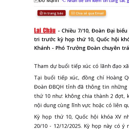
Đỗ Mạnh
Nhấn để tìm kiếm tin cùng tác g
In trang báo
Chia sẻ qua Email
-
Chiều 7/10, Đoàn Đại biểu
tri trước kỳ họp thứ 10, Quốc hội 
Khánh - Phó Trưởng Đoàn chuyên trác
Tham dự buổi tiếp xúc có lãnh đạo x
Tại buổi tiếp xúc, đồng chí Hoàng 
Đoàn ĐBQH tỉnh đã thông tin những 
thứ 10 như: không chia thành 2 đợt, 
nội dung cùng lĩnh vực hoặc có liên q
Kỳ họp thứ 10, Quốc hội khóa XV nh
20/10 - 12/12/2025. Kỳ họp này có ý