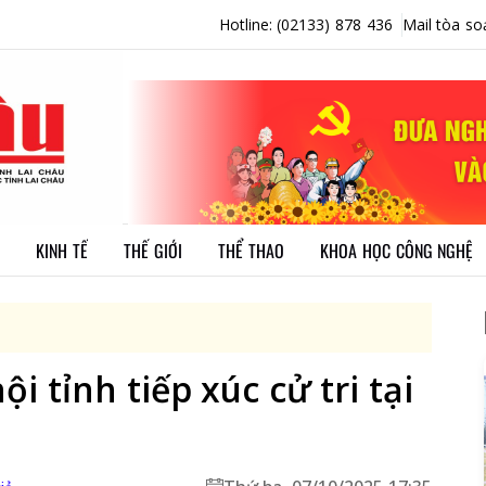
Hotline: (02133) 878 436
Mail tòa so
KINH TẾ
THẾ GIỚI
THỂ THAO
KHOA HỌC CÔNG NGHỆ
i tỉnh tiếp xúc cử tri tại