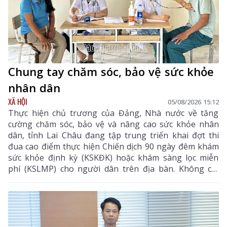
Chung tay chăm sóc, bảo vệ sức khỏe
nhân dân
XÃ HỘI
05/08/2026 15:12
Thực hiện chủ trương của Đảng, Nhà nước về tăng
cường chăm sóc, bảo vệ và nâng cao sức khỏe nhân
dân, tỉnh Lai Châu đang tập trung triển khai đợt thi
đua cao điểm thực hiện Chiến dịch 90 ngày đêm khám
sức khỏe định kỳ (KSKĐK) hoặc khám sàng lọc miễn
phí (KSLMP) cho người dân trên địa bàn. Không chỉ
góp phần phát hiện sớm bệnh tật, nâng cao chất
lượng chăm sóc sức khỏe (CSSK) ban đầu, chương
trình còn lan tỏa tinh thần trách nhiệm, y đức và sự
tận tâm của đội ngũ cán bộ y tế, hướng tới mục tiêu
mọi người dân đều được tiếp cận dịch vụ y tế công