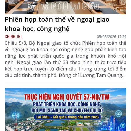
Phiên họp toàn thể về ngoại giao
khoa học, công nghệ
CHÍNH TRỊ
05/08/2026 17:39
Chiều 5/8, Bộ Ngoại giao tổ chức Phiên họp toàn thể
về ngoại giao khoa học công nghệ góp phần kiến tạo
năng lực phát triển quốc gia trong khuôn khổ Hội
nghị Ngoại giao lần thứ 33 theo hình thức trực tiếp
kết hợp trực tuyến từ điểm cầu Trung ương tới điểm
cầu các tỉnh, thành phố. Đồng chí Lương Tam Quang –
Uỷ viên Bộ Chính trị, Bộ trưởng Bộ Công an, Phó
Trưởng ban Thường trực Ban Chỉ đạo Trung ương
thực hiện Nghị quyết số 57-NQ/TW của Bộ Chính trị
dự và chỉ đạo phiên họp. Dự phiên họp còn có đồng
chí Lê Hoài Trung - Ủy viên Bộ Chính trị, Bí thư Đảng
ủy, Bộ trưởng Bộ Ngoại giao; đại diện lãnh đạo các
ban, bộ, ngành Trung ương.