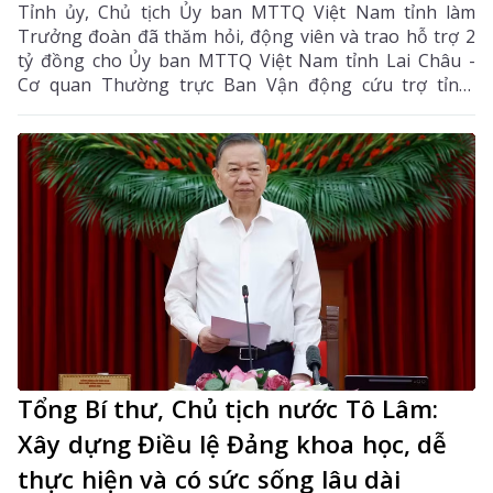
Tỉnh ủy, Chủ tịch Ủy ban MTTQ Việt Nam tỉnh làm
Trưởng đoàn đã thăm hỏi, động viên và trao hỗ trợ 2
tỷ đồng cho Ủy ban MTTQ Việt Nam tỉnh Lai Châu -
Cơ quan Thường trực Ban Vận động cứu trợ tỉnh,
nhằm giúp nhân dân khắc phục hậu quả thiên tai, mưa
lũ, sạt lở đất, sớm ổn định cuộc sống.
Tổng Bí thư, Chủ tịch nước Tô Lâm:
Xây dựng Điều lệ Đảng khoa học, dễ
thực hiện và có sức sống lâu dài