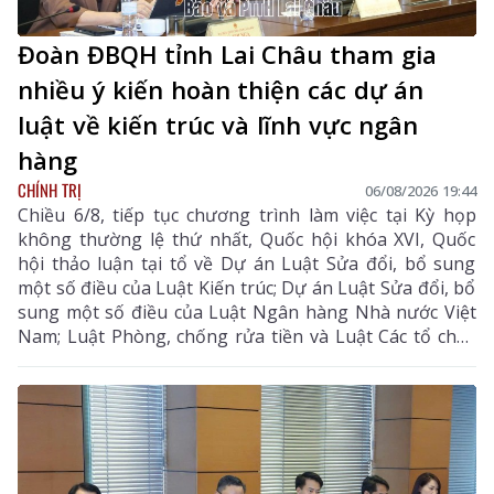
Đoàn ĐBQH tỉnh Lai Châu tham gia
nhiều ý kiến hoàn thiện các dự án
luật về kiến trúc và lĩnh vực ngân
hàng
CHÍNH TRỊ
06/08/2026 19:44
Chiều 6/8, tiếp tục chương trình làm việc tại Kỳ họp
không thường lệ thứ nhất, Quốc hội khóa XVI, Quốc
hội thảo luận tại tổ về Dự án Luật Sửa đổi, bổ sung
một số điều của Luật Kiến trúc; Dự án Luật Sửa đổi, bổ
sung một số điều của Luật Ngân hàng Nhà nước Việt
Nam; Luật Phòng, chống rửa tiền và Luật Các tổ chức
tín dụng; Dự thảo Nghị quyết của Quốc hội về công tác
phòng, chống tội phạm và vi phạm pháp luật, công tác
của Viện kiểm sát nhân dân, Tòa án nhân dân và công
tác thi hành án. Đồng chí Sùng A Hồ - Phó Bí thư Tỉnh
ủy, Trưởng Đoàn ĐBQH tỉnh Lai Châu chủ trì phiên
thảo luận tại tổ.