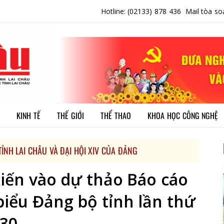
Hotline: (02133) 878 436
Mail tòa so
KINH TẾ
THẾ GIỚI
THỂ THAO
KHOA HỌC CÔNG NGHỆ
ỈNH LAI CHÂU VÀ ĐẠI HỘI XIV CỦA ĐẢNG
kiến vào dự thảo Báo cáo
 biểu Đảng bộ tỉnh lần thứ
030