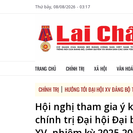
Thứ bảy, 08/08/2026 - 03:17
TRANG CHỦ
CHÍNH TRỊ
XÃ HỘI
VĂN HOÁ
CHÍNH TRỊ
HƯỚNG TỚI ĐẠI HỘI XV ĐẢNG BỘ T
Hội nghị tham gia ý 
chính trị Đại hội Đại
XV, nhiệm kỳ 2025-2