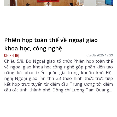
Phiên họp toàn thể về ngoại giao
khoa học, công nghệ
CHÍNH TRỊ
05/08/2026 17:39
Chiều 5/8, Bộ Ngoại giao tổ chức Phiên họp toàn thể
về ngoại giao khoa học công nghệ góp phần kiến tạo
năng lực phát triển quốc gia trong khuôn khổ Hội
nghị Ngoại giao lần thứ 33 theo hình thức trực tiếp
kết hợp trực tuyến từ điểm cầu Trung ương tới điểm
cầu các tỉnh, thành phố. Đồng chí Lương Tam Quang –
Uỷ viên Bộ Chính trị, Bộ trưởng Bộ Công an, Phó
Trưởng ban Thường trực Ban Chỉ đạo Trung ương
thực hiện Nghị quyết số 57-NQ/TW của Bộ Chính trị
dự và chỉ đạo phiên họp. Dự phiên họp còn có đồng