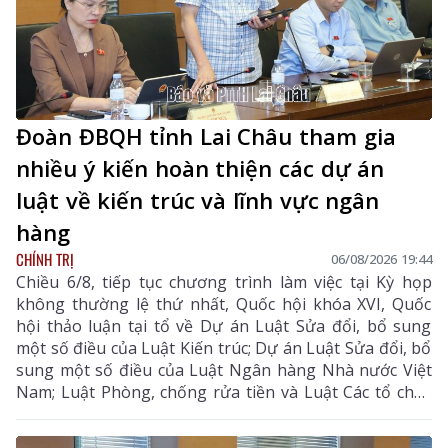
Đoàn ĐBQH tỉnh Lai Châu tham gia
nhiều ý kiến hoàn thiện các dự án
luật về kiến trúc và lĩnh vực ngân
hàng
CHÍNH TRỊ
06/08/2026 19:44
Chiều 6/8, tiếp tục chương trình làm việc tại Kỳ họp
không thường lệ thứ nhất, Quốc hội khóa XVI, Quốc
hội thảo luận tại tổ về Dự án Luật Sửa đổi, bổ sung
một số điều của Luật Kiến trúc; Dự án Luật Sửa đổi, bổ
sung một số điều của Luật Ngân hàng Nhà nước Việt
Nam; Luật Phòng, chống rửa tiền và Luật Các tổ chức
tín dụng; Dự thảo Nghị quyết của Quốc hội về công tác
phòng, chống tội phạm và vi phạm pháp luật, công tác