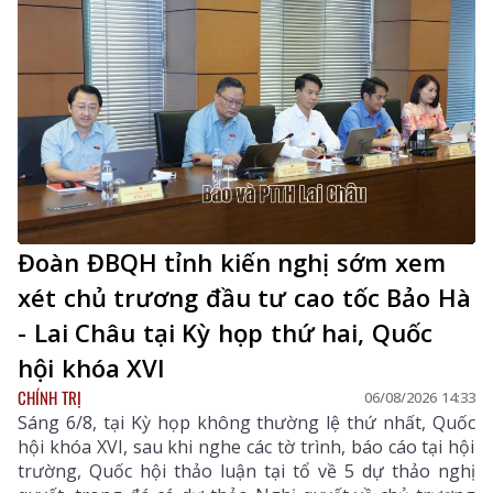
của Viện kiểm sát nhân dân, Tòa án nhân dân và công
tác thi hành án. Đồng chí Sùng A Hồ - Phó Bí thư Tỉnh
ủy, Trưởng Đoàn ĐBQH tỉnh Lai Châu chủ trì phiên
thảo luận tại tổ.
Đoàn ĐBQH tỉnh kiến nghị sớm xem
xét chủ trương đầu tư cao tốc Bảo Hà
- Lai Châu tại Kỳ họp thứ hai, Quốc
hội khóa XVI
CHÍNH TRỊ
06/08/2026 14:33
Sáng 6/8, tại Kỳ họp không thường lệ thứ nhất, Quốc
hội khóa XVI, sau khi nghe các tờ trình, báo cáo tại hội
trường, Quốc hội thảo luận tại tổ về 5 dự thảo nghị