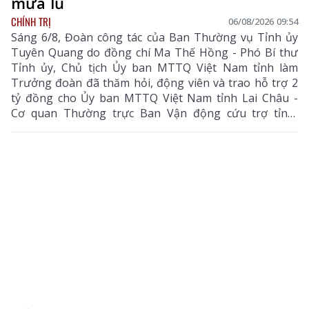
mưa lũ
CHÍNH TRỊ
06/08/2026 09:54
Sáng 6/8, Đoàn công tác của Ban Thường vụ Tỉnh ủy
Tuyên Quang do đồng chí Ma Thế Hồng - Phó Bí thư
Tỉnh ủy, Chủ tịch Ủy ban MTTQ Việt Nam tỉnh làm
Trưởng đoàn đã thăm hỏi, động viên và trao hỗ trợ 2
tỷ đồng cho Ủy ban MTTQ Việt Nam tỉnh Lai Châu -
Cơ quan Thường trực Ban Vận động cứu trợ tỉnh,
nhằm giúp nhân dân khắc phục hậu quả thiên tai, mưa
lũ, sạt lở đất, sớm ổn định cuộc sống.