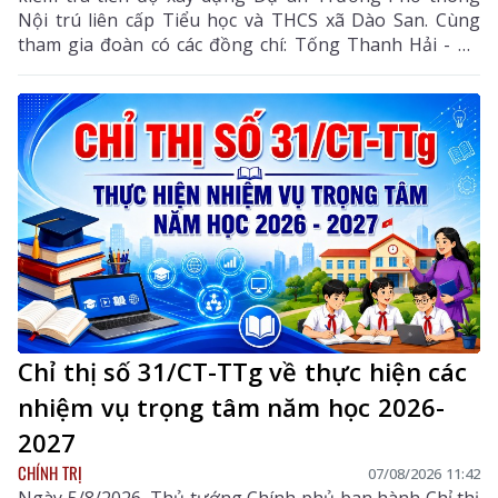
Nội trú liên cấp Tiểu học và THCS xã Dào San. Cùng
tham gia đoàn có các đồng chí: Tống Thanh Hải - Uỷ
viên Ban Thường vụ Tỉnh ủy, Phó Chủ tịch Thường
trực UBND tỉnh; Lê Đức Dục - Ủy viên Ban Thường vụ,
Trưởng Ban Tuyên giáo và Dân vận Tỉnh ủy; lãnh đạo
một số sở, ngành liên quan và xã Dào San.
Chỉ thị số 31/CT-TTg về thực hiện các
nhiệm vụ trọng tâm năm học 2026-
2027
CHÍNH TRỊ
07/08/2026 11:42