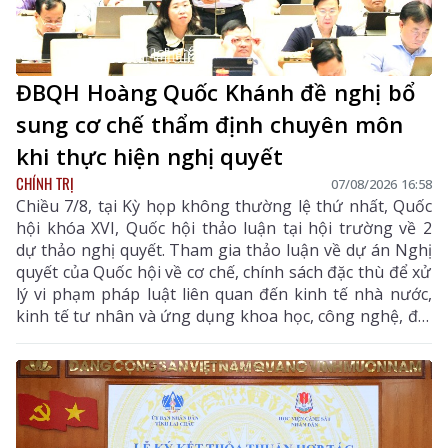
ĐBQH Hoàng Quốc Khánh đề nghị bổ
sung cơ chế thẩm định chuyên môn
khi thực hiện nghị quyết
CHÍNH TRỊ
07/08/2026 16:58
Chiều 7/8, tại Kỳ họp không thường lệ thứ nhất, Quốc
hội khóa XVI, Quốc hội thảo luận tại hội trường về 2
dự thảo nghị quyết. Tham gia thảo luận về dự án Nghị
quyết của Quốc hội về cơ chế, chính sách đặc thù để xử
lý vi phạm pháp luật liên quan đến kinh tế nhà nước,
kinh tế tư nhân và ứng dụng khoa học, công nghệ, đổi
mới sáng tạo, chuyển đổi số, đại biểu Hoàng Quốc
Khánh - Tỉnh ủy viên, Phó Trưởng Đoàn chuyên trách
Đoàn ĐBQH tỉnh Lai Châu thống nhất với sự cần thiết
ban hành Nghị quyết như Tờ trình của Chính phủ, đại
biểu tập trung tham gia một số nội dung tại Điều 13