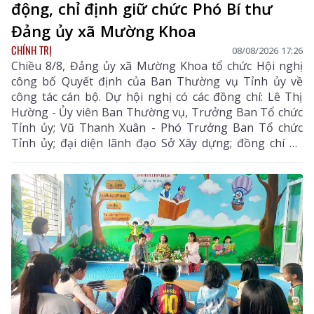
động, chỉ định giữ chức Phó Bí thư
Đảng ủy xã Mường Khoa
CHÍNH TRỊ
08/08/2026 17:26
Chiều 8/8, Đảng ủy xã Mường Khoa tổ chức Hội nghị
công bố Quyết định của Ban Thường vụ Tỉnh ủy về
công tác cán bộ. Dự hội nghị có các đồng chí: Lê Thị
Hường - Ủy viên Ban Thường vụ, Trưởng Ban Tổ chức
Tỉnh ủy; Vũ Thanh Xuân - Phó Trưởng Ban Tổ chức
Tỉnh ủy; đại diện lãnh đạo Sở Xây dựng; đồng chí Lò
Văn Biên - Bí thư Đảng ủy, Chủ tịch HĐND xã Mường
Khoa.