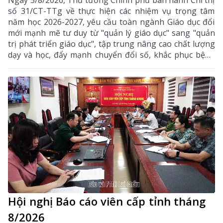
Ngày 5/8/2026, Thủ tướng Chính phủ ban hành Chỉ thị
số 31/CT-TTg về thực hiện các nhiệm vụ trọng tâm
năm học 2026-2027, yêu cầu toàn ngành Giáo dục đổi
mới mạnh mẽ tư duy từ "quản lý giáo dục" sang "quản
trị phát triển giáo dục", tập trung nâng cao chất lượng
dạy và học, đẩy mạnh chuyển đổi số, khắc phục bệnh
thành tích, bảo đảm đủ giáo viên, trường lớp, cơ sở
vật chất và xây dựng môi trường giáo dục an toàn,
hiện đại, đáp ứng yêu cầu phát triển nguồn nhân lực
chất lượng cao.
Hội nghị Báo cáo viên cấp tỉnh tháng
8/2026