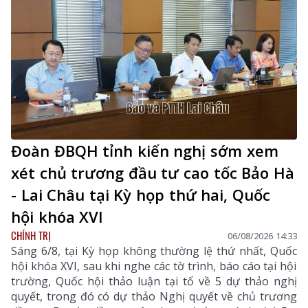
tác thi hành án. Đồng chí Sùng A Hồ - Phó Bí thư Tỉnh
ủy, Trưởng Đoàn ĐBQH tỉnh Lai Châu chủ trì phiên
thảo luận tại tổ.
Đoàn ĐBQH tỉnh kiến nghị sớm xem
xét chủ trương đầu tư cao tốc Bảo Hà
- Lai Châu tại Kỳ họp thứ hai, Quốc
hội khóa XVI
CHÍNH TRỊ
06/08/2026 14:33
Sáng 6/8, tại Kỳ họp không thường lệ thứ nhất, Quốc
hội khóa XVI, sau khi nghe các tờ trình, báo cáo tại hội
trường, Quốc hội thảo luận tại tổ về 5 dự thảo nghị
quyết, trong đó có dự thảo Nghị quyết về chủ trương