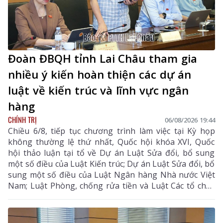
Đoàn ĐBQH tỉnh Lai Châu tham gia
nhiều ý kiến hoàn thiện các dự án
luật về kiến trúc và lĩnh vực ngân
hàng
CHÍNH TRỊ
06/08/2026 19:44
Chiều 6/8, tiếp tục chương trình làm việc tại Kỳ họp
không thường lệ thứ nhất, Quốc hội khóa XVI, Quốc
hội thảo luận tại tổ về Dự án Luật Sửa đổi, bổ sung
một số điều của Luật Kiến trúc; Dự án Luật Sửa đổi, bổ
sung một số điều của Luật Ngân hàng Nhà nước Việt
Nam; Luật Phòng, chống rửa tiền và Luật Các tổ chức
tín dụng; Dự thảo Nghị quyết của Quốc hội về công tác
phòng, chống tội phạm và vi phạm pháp luật, công tác
của Viện kiểm sát nhân dân, Tòa án nhân dân và công