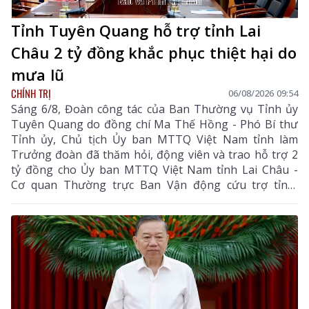
Tỉnh Tuyên Quang hỗ trợ tỉnh Lai
Châu 2 tỷ đồng khắc phục thiệt hại do
mưa lũ
CHÍNH TRỊ
06/08/2026 09:54
Sáng 6/8, Đoàn công tác của Ban Thường vụ Tỉnh ủy
Tuyên Quang do đồng chí Ma Thế Hồng - Phó Bí thư
Tỉnh ủy, Chủ tịch Ủy ban MTTQ Việt Nam tỉnh làm
Trưởng đoàn đã thăm hỏi, động viên và trao hỗ trợ 2
tỷ đồng cho Ủy ban MTTQ Việt Nam tỉnh Lai Châu -
Cơ quan Thường trực Ban Vận động cứu trợ tỉnh,
nhằm giúp nhân dân khắc phục hậu quả thiên tai, mưa
lũ, sạt lở đất, sớm ổn định cuộc sống.