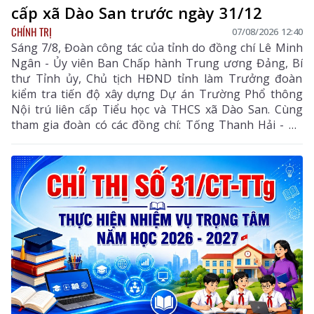
cấp xã Dào San trước ngày 31/12
CHÍNH TRỊ
07/08/2026 12:40
Sáng 7/8, Đoàn công tác của tỉnh do đồng chí Lê Minh
Ngân - Ủy viên Ban Chấp hành Trung ương Đảng, Bí
thư Tỉnh ủy, Chủ tịch HĐND tỉnh làm Trưởng đoàn
kiểm tra tiến độ xây dựng Dự án Trường Phổ thông
Nội trú liên cấp Tiểu học và THCS xã Dào San. Cùng
tham gia đoàn có các đồng chí: Tống Thanh Hải - Uỷ
viên Ban Thường vụ Tỉnh ủy, Phó Chủ tịch Thường
trực UBND tỉnh; Lê Đức Dục - Ủy viên Ban Thường vụ,
Trưởng Ban Tuyên giáo và Dân vận Tỉnh ủy; lãnh đạo
một số sở, ngành liên quan và xã Dào San.