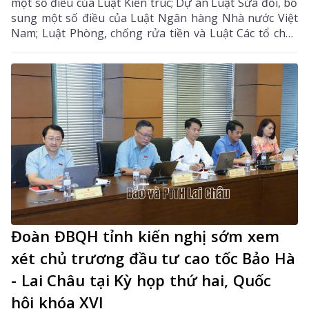
một số điều của Luật Kiến trúc; Dự án Luật Sửa đổi, bổ
sung một số điều của Luật Ngân hàng Nhà nước Việt
Nam; Luật Phòng, chống rửa tiền và Luật Các tổ chức
tín dụng; Dự thảo Nghị quyết của Quốc hội về công tác
phòng, chống tội phạm và vi phạm pháp luật, công tác
của Viện kiểm sát nhân dân, Tòa án nhân dân và công
tác thi hành án. Đồng chí Sùng A Hồ - Phó Bí thư Tỉnh
ủy, Trưởng Đoàn ĐBQH tỉnh Lai Châu chủ trì phiên
thảo luận tại tổ.
Đoàn ĐBQH tỉnh kiến nghị sớm xem
xét chủ trương đầu tư cao tốc Bảo Hà
- Lai Châu tại Kỳ họp thứ hai, Quốc
hội khóa XVI