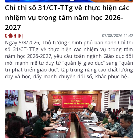
Chỉ thị số 31/CT-TTg về thực hiện các
nhiệm vụ trọng tâm năm học 2026-
2027
CHÍNH TRỊ
07/08/2026 11:42
Ngày 5/8/2026, Thủ tướng Chính phủ ban hành Chỉ thị
số 31/CT-TTg về thực hiện các nhiệm vụ trọng tâm
năm học 2026-2027, yêu cầu toàn ngành Giáo dục đổi
mới mạnh mẽ tư duy từ "quản lý giáo dục" sang "quản
trị phát triển giáo dục", tập trung nâng cao chất lượng
dạy và học, đẩy mạnh chuyển đổi số, khắc phục bệnh
thành tích, bảo đảm đủ giáo viên, trường lớp, cơ sở
vật chất và xây dựng môi trường giáo dục an toàn,
hiện đại, đáp ứng yêu cầu phát triển nguồn nhân lực
chất lượng cao.