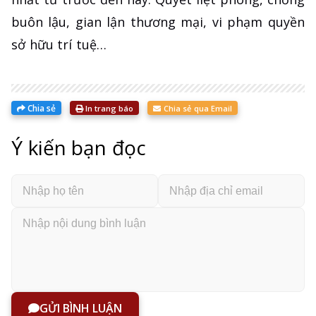
buôn lậu, gian lận thương mại, vi phạm quyền
sở hữu trí tuệ…
Chia sẻ
In trang báo
Chia sẻ qua Email
Ý kiến bạn đọc
GỬI BÌNH LUẬN