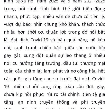
kinh tế-xã hội năm 2025 và 5 năm 2021-2025
trong bối cảnh tình hình thế giới biến động
nhanh, phức tạp, nhiều vấn đề chưa có tiền lệ,
vượt dự báo; nhìn chung khó khăn, thách thức
nhiều hơn thời cơ, thuận lợi; trong đó nổi bật
là: đại dịch Covid-19 và hậu quả nặng nề kéo
dài; cạnh tranh chiến lược giữa các nước lớn
gay gắt, xung đột quân sự leo thang ở nhiều
nơi; xu hướng tăng trưởng, đầu tư, thương mại
toàn cầu chậm lại; lạm phát và nợ công hầu hết
các quốc gia tăng cao so trước đại dịch Covid-
19; nhiều chuỗi cung ứng toàn cầu đứt gãy,
chưa kịp hồi phục; rủi ro tài chính, tiền tệ gia
tăng; an ninh truyền thống và phi truyền