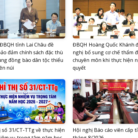
ĐBQH tỉnh Lai Châu đề
ĐBQH Hoàng Quốc Khánh 
bảo đảm chính sách đặc thù
nghị bổ sung cơ chế thẩm đ
ùng đồng bào dân tộc thiểu
chuyên môn khi thực hiện n
ền núi
quyết
ị số 31/CT-TTg về thực hiện
Hội nghị Báo cáo viên cấp t
hiệm vụ trọng tâm năm học
tháng 8/2026