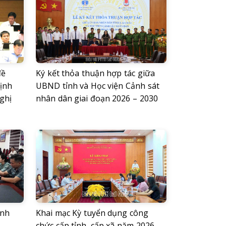
đề
Ký kết thỏa thuận hợp tác giữa
ịnh
UBND tỉnh và Học viện Cảnh sát
ghị
nhân dân giai đoạn 2026 – 2030
ỉnh
Khai mạc Kỳ tuyển dụng công
chức cấp tỉnh, cấp xã năm 2026