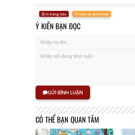
In trang báo
Chia sẻ qua Email
Ý KIẾN BẠN ĐỌC
GỬI BÌNH LUẬN
CÓ THỂ BẠN QUAN TÂM