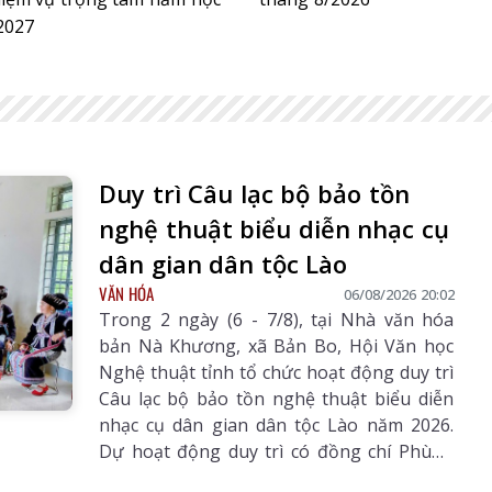
2027
Duy trì Câu lạc bộ bảo tồn
nghệ thuật biểu diễn nhạc cụ
dân gian dân tộc Lào
VĂN HÓA
06/08/2026 20:02
Trong 2 ngày (6 - 7/8), tại Nhà văn hóa
bản Nà Khương, xã Bản Bo, Hội Văn học
Nghệ thuật tỉnh tổ chức hoạt động duy trì
Câu lạc bộ bảo tồn nghệ thuật biểu diễn
nhạc cụ dân gian dân tộc Lào năm 2026.
hâu Số 3241
Báo Lai Châu Số 3240
Báo Lai Châu 
Dự hoạt động duy trì có đồng chí Phùng
9/07/2026
ngày 27/07/2026
ngày 07/08
Thị Hải Yến - Phó Chủ tịch Hội Văn học