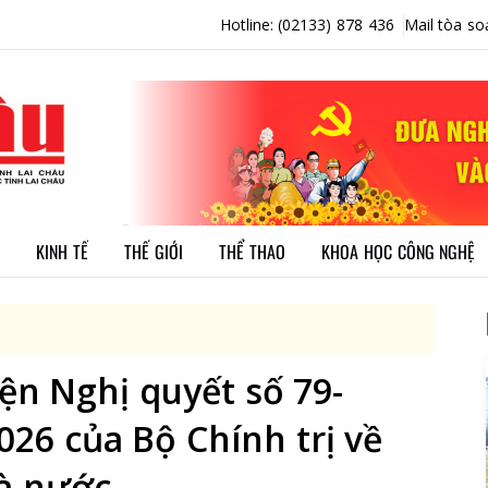
Hotline: (02133) 878 436
Mail tòa so
KINH TẾ
THẾ GIỚI
THỂ THAO
KHOA HỌC CÔNG NGHỆ
ện Nghị quyết số 79-
26 của Bộ Chính trị về
hà nước