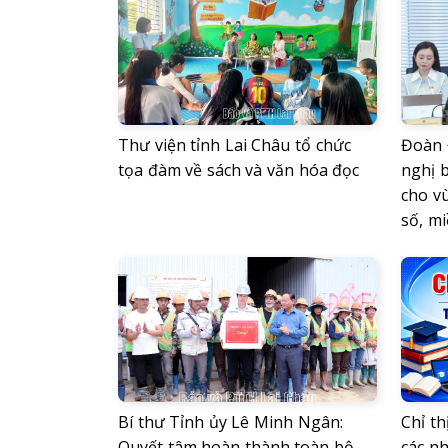
Thư viện tỉnh Lai Châu tổ chức
Đoàn 
tọa đàm về sách và văn hóa đọc
nghị 
cho v
số, mi
Bí thư Tỉnh ủy Lê Minh Ngân:
Chỉ th
Quyết tâm hoàn thành toàn bộ
các n