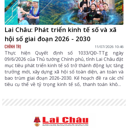
Lai Châu: Phát triển kinh tế số và xã
hội số giai đoạn 2026 - 2030
CHÍNH TRỊ
11/07/2026 10:46
Thực hiện Quyết định số 1033/QĐ-TTg ngày
09/6/2026 của Thủ tướng Chính phủ, tỉnh Lai Châu đặt
mục tiêu phát triển kinh tế số trở thành động lực tăng
trưởng mới, xây dựng xã hội số toàn diện, an toàn và
bao trùm giai đoạn 2026-2030. Kế hoạch đề ra các chỉ
tiêu cụ thể về tỷ trọng kinh tế số, thanh toán không
dùng tiền mặt, phổ cập 5G, định danh điện tử cùng
nhiều nhiệm vụ, giải pháp trọng tâm nhằm thúc đẩy
chuyển đổi số trên tất cả các ngành, lĩnh vực, tạo nền
tảng cho phát triển nhanh và bền vững.