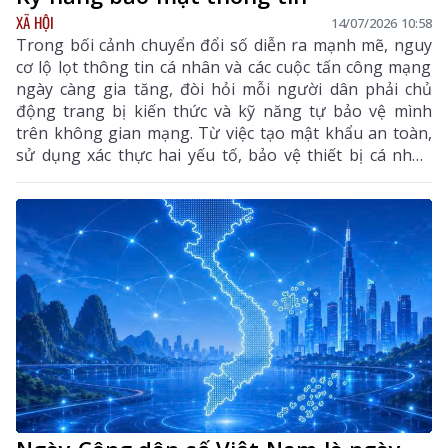
XÃ HỘI
14/07/2026 10:58
Trong bối cảnh chuyển đổi số diễn ra mạnh mẽ, nguy
cơ lộ lọt thông tin cá nhân và các cuộc tấn công mạng
ngày càng gia tăng, đòi hỏi mỗi người dân phải chủ
động trang bị kiến thức và kỹ năng tự bảo vệ mình
trên không gian mạng. Từ việc tạo mật khẩu an toàn,
sử dụng xác thực hai yếu tố, bảo vệ thiết bị cá nhân
đến kiểm soát quyền riêng tư trên mạng xã hội,
những kỹ năng bảo mật thông tin cơ bản sẽ góp phần
giảm thiểu rủi ro, bảo vệ dữ liệu cá nhân và xây dựng
môi trường số an toàn, lành mạnh.