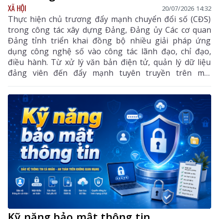
XÃ HỘI
20/07/2026 14:32
Thực hiện chủ trương đẩy mạnh chuyển đổi số (CĐS)
trong công tác xây dựng Đảng, Đảng ủy Các cơ quan
Đảng tỉnh triển khai đồng bộ nhiều giải pháp ứng
dụng công nghệ số vào công tác lãnh đạo, chỉ đạo,
điều hành. Từ xử lý văn bản điện tử, quản lý dữ liệu
đảng viên đến đẩy mạnh tuyên truyền trên môi
trường số, CĐS đã góp phần đổi mới phương thức
hoạt động, nâng cao hiệu lực, hiệu quả công tác xây
dựng Đảng, tạo nền tảng để xây dựng tổ chức Đảng
ngày càng hiện đại, đáp ứng yêu cầu nhiệm vụ trong
tình hình mới.
Kỹ năng bảo mật thông tin