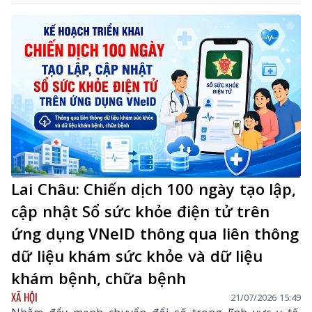
tảng và nội dung số”. Đây là điểm nghẽn đang cản trở
quá trình chuyển hóa văn hóa thành nguồn lực nội
sinh, sức mạnh mềm và động lực phát triển đất nước.
Lai Châu: Chiến dịch 100 ngày tạo lập,
cập nhật Sổ sức khỏe điện tử trên
ứng dụng VNeID thông qua liên thông
dữ liệu khám sức khỏe và dữ liệu
khám bệnh, chữa bệnh
XÃ HỘI
21/07/2026 15:49