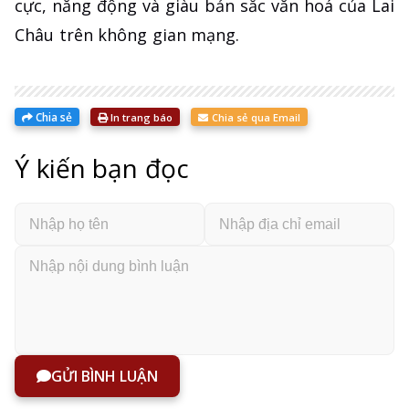
cực, năng động và giàu bản sắc văn hoá của Lai
Châu trên không gian mạng.
Chia sẻ
In trang báo
Chia sẻ qua Email
Ý kiến bạn đọc
GỬI BÌNH LUẬN