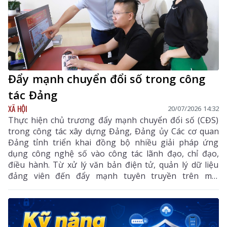
Đẩy mạnh chuyển đổi số trong công
tác Đảng
XÃ HỘI
20/07/2026 14:32
Thực hiện chủ trương đẩy mạnh chuyển đổi số (CĐS)
trong công tác xây dựng Đảng, Đảng ủy Các cơ quan
Đảng tỉnh triển khai đồng bộ nhiều giải pháp ứng
dụng công nghệ số vào công tác lãnh đạo, chỉ đạo,
điều hành. Từ xử lý văn bản điện tử, quản lý dữ liệu
đảng viên đến đẩy mạnh tuyên truyền trên môi
trường số, CĐS đã góp phần đổi mới phương thức
hoạt động, nâng cao hiệu lực, hiệu quả công tác xây
dựng Đảng, tạo nền tảng để xây dựng tổ chức Đảng
ngày càng hiện đại, đáp ứng yêu cầu nhiệm vụ trong