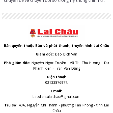
chuyên đề về chuyển đổi số trong hệ thống chính trị.
Bản quyền thuộc Báo và phát thanh, truyền hình Lai Châu
Giám đốc:
Đào Bích Vân
Phó giám đốc:
Nguyễn Ngọc Truyền - Vũ Thị Thu Hương - Dư
Khánh Kiên - Trần Văn Dũng
Điện thoại:
02133876977;
Email:
baodientulaichau@gmail.com
Trụ sở:
43A, Nguyễn Chí Thanh - phường Tân Phong - tỉnh Lai
Châu