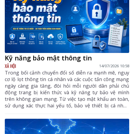
tình hình mới.
Kỹ năng bảo mật thông tin
XÃ HỘI
14/07/2026 10:58
Trong bối cảnh chuyển đổi số diễn ra mạnh mẽ, nguy
cơ lộ lọt thông tin cá nhân và các cuộc tấn công mạng
ngày càng gia tăng, đòi hỏi mỗi người dân phải chủ
động trang bị kiến thức và kỹ năng tự bảo vệ mình
trên không gian mạng. Từ việc tạo mật khẩu an toàn,
sử dụng xác thực hai yếu tố, bảo vệ thiết bị cá nhân
đến kiểm soát quyền riêng tư trên mạng xã hội,
những kỹ năng bảo mật thông tin cơ bản sẽ góp phần
giảm thiểu rủi ro, bảo vệ dữ liệu cá nhân và xây dựng
môi trường số an toàn, lành mạnh.