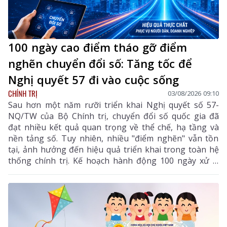
100 ngày cao điểm tháo gỡ điểm
nghẽn chuyển đổi số: Tăng tốc để
Nghị quyết 57 đi vào cuộc sống
CHÍNH TRỊ
03/08/2026 09:10
Sau hơn một năm rưỡi triển khai Nghị quyết số 57-
NQ/TW của Bộ Chính trị, chuyển đổi số quốc gia đã
đạt nhiều kết quả quan trọng về thể chế, hạ tầng và
nền tảng số. Tuy nhiên, nhiều "điểm nghẽn" vẫn tồn
tại, ảnh hưởng đến hiệu quả triển khai trong toàn hệ
thống chính trị. Kế hoạch hành động 100 ngày xử lý
các điểm nghẽn về chuyển đổi số được xác định là đợt
cao điểm nhằm tạo bước chuyển mạnh mẽ, đưa
chuyển đổi số đi vào thực chất.