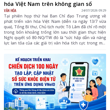
hóa Việt Nam trên không gian số
VĂN HÓA
24/07/2026 09:29
Tại phiên họp thứ hai Ban Chỉ đạo Trung ương về
phát triển văn hóa Việt Nam (diễn ra ngày 13/7 vừa
qua), Tổng Bí thư, Chủ tịch nước Tô Lâm đã chỉ rõ một
trong bốn khoảng trống lớn sau thời gian thực hiện
Nghị quyết số 80-NQ/TW đó là “sức hấp dẫn và năng
lực lan tỏa của các giá trị văn hóa tích cực trong môi
trường số chưa theo kịp tốc độ phát triển của các nền
tảng và nội dung số”. Đây là điểm nghẽn đang cản trở
quá trình chuyển hóa văn hóa thành nguồn lực nội
sinh, sức mạnh mềm và động lực phát triển đất nước.