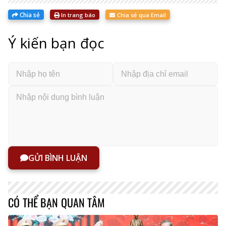
Chia sẻ
In trang báo
Chia sẻ qua Email
Ý kiến bạn đọc
GỬI BÌNH LUẬN
CÓ THỂ BẠN QUAN TÂM