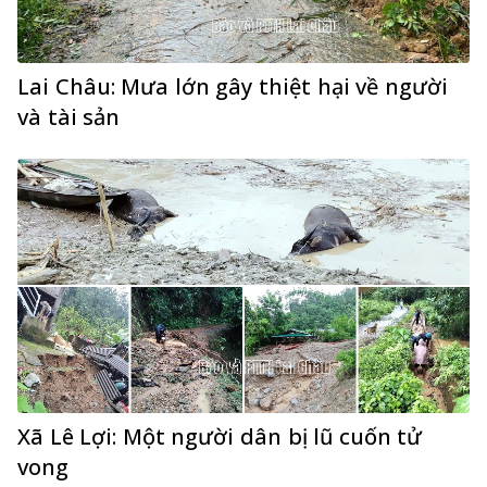
Lai Châu: Mưa lớn gây thiệt hại về người
và tài sản
Xã Lê Lợi: Một người dân bị lũ cuốn tử
vong