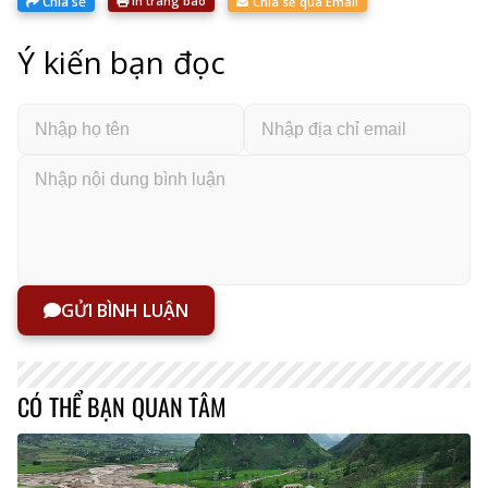
Chia sẻ
In trang báo
Chia sẻ qua Email
Ý kiến bạn đọc
GỬI BÌNH LUẬN
CÓ THỂ BẠN QUAN TÂM