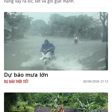
năng xảy ra lốc, sét và gió giật mạnh.
Dự báo mưa lớn
DỰ BÁO THỜI TIẾT
26/06/2026 21:12