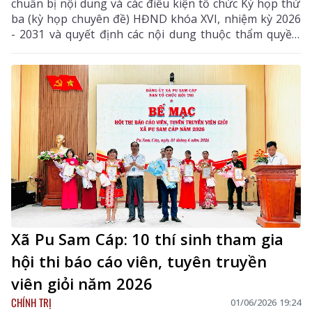
chuẩn bị nội dung và các điều kiện tổ chức Kỳ họp thứ
ba (kỳ họp chuyên đề) HĐND khóa XVI, nhiệm kỳ 2026
- 2031 và quyết định các nội dung thuộc thẩm quyền.
Đồng chí Lê Minh Ngân - Ủy viên Ban Chấp hành
Trung ương Đảng, Bí thư Tỉnh ủy, Chủ tịch HĐND tỉnh
chủ trì phiên họp.
Xã Pu Sam Cáp: 10 thí sinh tham gia
hội thi báo cáo viên, tuyên truyền
viên giỏi năm 2026
CHÍNH TRỊ
01/06/2026 19:24