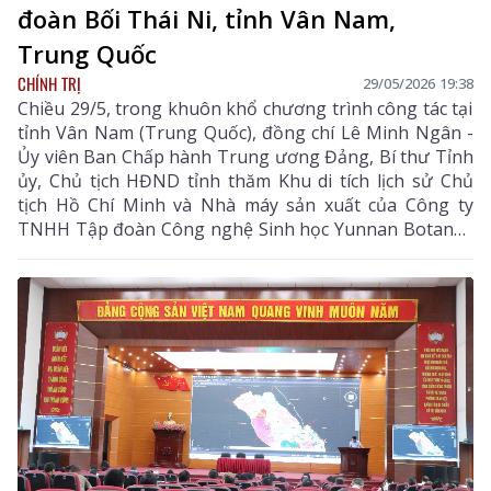
đoàn Bối Thái Ni, tỉnh Vân Nam,
Trung Quốc
CHÍNH TRỊ
29/05/2026 19:38
Chiều 29/5, trong khuôn khổ chương trình công tác tại
tỉnh Vân Nam (Trung Quốc), đồng chí Lê Minh Ngân -
Ủy viên Ban Chấp hành Trung ương Đảng, Bí thư Tỉnh
ủy, Chủ tịch HĐND tỉnh thăm Khu di tích lịch sử Chủ
tịch Hồ Chí Minh và Nhà máy sản xuất của Công ty
TNHH Tập đoàn Công nghệ Sinh học Yunnan Botanee
(Bối Thái Ni) tại thành phố Côn Minh, tỉnh Vân Nam.
Cùng đi có các đồng chí Ủy viên Ban Thường vụ Tỉnh
ủy; lãnh đạo một số sở, ban, ngành tỉnh; đại diện các
doanh nghiệp trên địa bàn tỉnh; Đoàn đại biểu các tỉnh
Lào Cai, Điện Biên, Tuyên Quang.