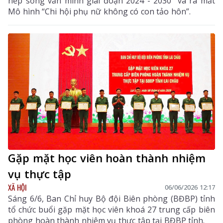
nếp sống văn minh giai đoạn 2024 - 2030” và ra mắt
Mô hình “Chi hội phụ nữ không có con tảo hôn”.
Gặp mặt học viên hoàn thành nhiệm
vụ thực tập
XÃ HỘI
06/06/2026 12:17
Sáng 6/6, Ban Chỉ huy Bộ đội Biên phòng (BĐBP) tỉnh
tổ chức buổi gặp mặt học viên khoá 27 trung cấp biên
phòng hoàn thành nhiệm vụ thực tập tại BĐBP tỉnh.