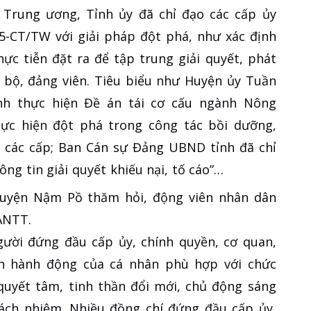
a Trung ương, Tỉnh ủy đã chỉ đạo các cấp ủy
05-CT/TW với giải pháp đột phá, như xác định
ực tiễn đặt ra để tập trung giải quyết, phát
n bộ, đảng viên. Tiêu biểu như Huyện ủy Tuần
nh thực hiện Đề án tái cơ cấu ngành Nông
ực hiện đột phá trong công tác bồi dưỡng,
ý các cấp; Ban Cán sự Đảng UBND tỉnh đã chỉ
g tin giải quyết khiếu nại, tố cáo”…
uyện Nậm Pồ thăm hỏi, động viên nhân dân
ANTT.
gười đứng đầu cấp ủy, chính quyền, cơ quan,
ch hành động của cá nhân phù hợp với chức
 quyết tâm, tinh thần đổi mới, chủ động sáng
ách nhiệm. Nhiều đồng chí đứng đầu cấp ủy,