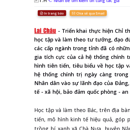
T.H
Nhấn để tìm kiếm tin cùng tác giả
In trang báo
Chia sẻ qua Email
-
Triển khai thực hiện Chỉ t
học tập và làm theo tư tưởng, đạo 
các cấp ngành trong tỉnh đã có nhữ
gia tích cực của cả hệ thống chính t
hình tiên tiến, tiêu biểu về học tậ
hệ thống chính trị ngày càng trong
Nhân dân vào sự lãnh đạo của Đảng, 
tế - xã hội, bảo đảm quốc phòng - an
Học tập và làm theo Bác, trên địa bàn
tiến, mô hình kinh tế hiệu quả, góp
trồng bí xanh xã Chà Nưa, huyện Nậ