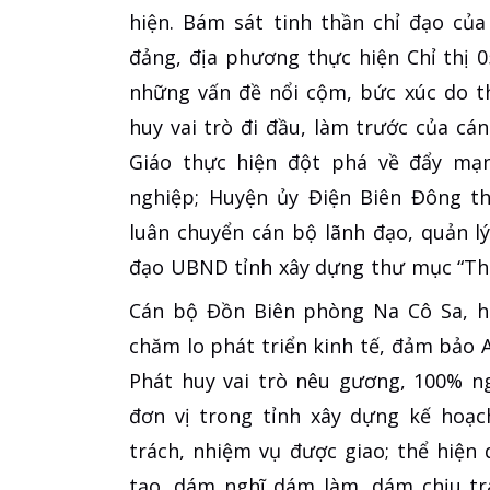
hiện. Bám sát tinh thần chỉ đạo củ
đảng, địa phương thực hiện Chỉ thị 
những vấn đề nổi cộm, bức xúc do th
huy vai trò đi đầu, làm trước của cá
Giáo thực hiện đột phá về đẩy mạ
nghiệp; Huyện ủy Điện Biên Đông th
luân chuyển cán bộ lãnh đạo, quản l
đạo UBND tỉnh xây dựng thư mục “Thôn
Cán bộ Đồn Biên phòng Na Cô Sa, h
chăm lo phát triển kinh tế, đảm bảo 
Phát huy vai trò nêu gương, 100% n
đơn vị trong tỉnh xây dựng kế hoạ
trách, nhiệm vụ được giao; thể hiện
tạo, dám nghĩ dám làm, dám chịu tr