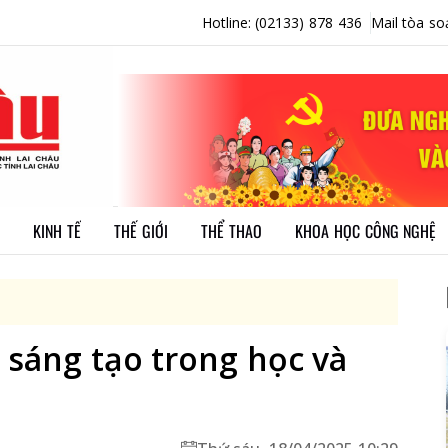
Hotline: (02133) 878 436
Mail tòa so
KINH TẾ
THẾ GIỚI
THỂ THAO
KHOA HỌC CÔNG NGHỆ
 sáng tạo trong học và