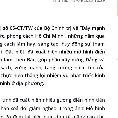
Thứ sáu, 18/04/2025 10:29
hị số 05-CT/TW của Bộ Chính trị về “Đẩy mạnh
đức, phong cách Hồ Chí Minh”, những năm qua
ng cách làm hay, sáng tạo, huy động sự tham
rị. Đặc biệt, đã xuất hiện nhiều mô hình điển
p và làm theo Bác, góp phần xây dựng Đảng và
 sạch, vững mạnh; tăng cường niềm tin của
thực hiện thắng lợi nhiệm vụ phát triển kinh
 ninh ở địa phương.
 tỉnh đã xuất hiện nhiều gương điển hình tiên
 phần xoá đói giảm nghèo. Trong ảnh: Mô hình
m Pồ đem lại hiệu quả kinh tế, nâng cao thu