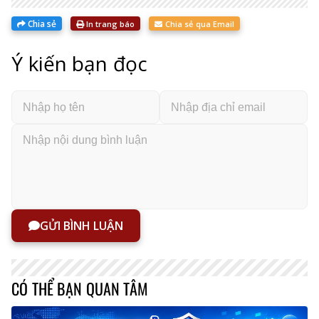
Chia sẻ
In trang báo
Chia sẻ qua Email
Ý kiến bạn đọc
GỬI BÌNH LUẬN
CÓ THỂ BẠN QUAN TÂM