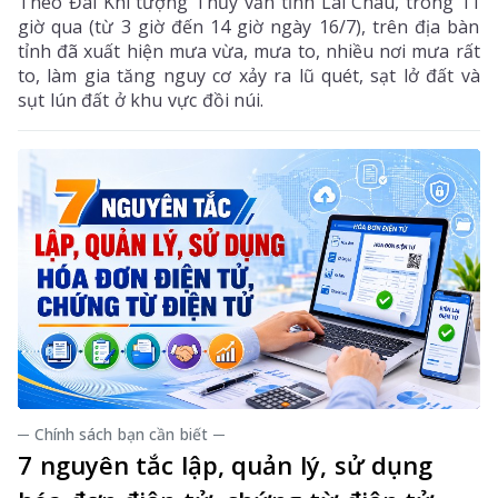
Theo Đài Khí tượng Thủy văn tỉnh Lai Châu, trong 11
giờ qua (từ 3 giờ đến 14 giờ ngày 16/7), trên địa bàn
tỉnh đã xuất hiện mưa vừa, mưa to, nhiều nơi mưa rất
to, làm gia tăng nguy cơ xảy ra lũ quét, sạt lở đất và
sụt lún đất ở khu vực đồi núi.
─ Chính sách bạn cần biết ─
7 nguyên tắc lập, quản lý, sử dụng