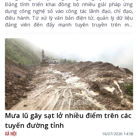
Đảng tỉnh triển khai đồng bộ nhiều giải pháp ứng
dụng công nghệ số vào công tác lãnh đạo, chỉ đạo,
điều hành. Từ xử lý văn bản điện tử, quản lý dữ liệu
đảng viên đến đẩy mạnh tuyên truyền trên môi
trường số, CĐS đã góp phần đổi mới phương thức
hoạt động, nâng cao hiệu lực, hiệu quả công tác xây
dựng Đảng, tạo nền tảng để xây dựng tổ chức Đảng
ngày càng hiện đại, đáp ứng yêu cầu nhiệm vụ trong
tình hình mới.
Mưa lũ gây sạt lở nhiều điểm trên các
tuyến đường tỉnh
XÃ HỘI
16/07/2026 14:58