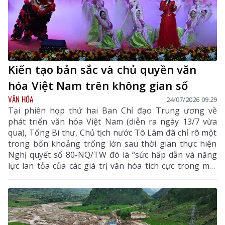
Kiến tạo bản sắc và chủ quyền văn
hóa Việt Nam trên không gian số
VĂN HÓA
24/07/2026 09:29
Tại phiên họp thứ hai Ban Chỉ đạo Trung ương về
phát triển văn hóa Việt Nam (diễn ra ngày 13/7 vừa
qua), Tổng Bí thư, Chủ tịch nước Tô Lâm đã chỉ rõ một
trong bốn khoảng trống lớn sau thời gian thực hiện
Nghị quyết số 80-NQ/TW đó là “sức hấp dẫn và năng
lực lan tỏa của các giá trị văn hóa tích cực trong môi
trường số chưa theo kịp tốc độ phát triển của các nền
tảng và nội dung số”. Đây là điểm nghẽn đang cản trở
quá trình chuyển hóa văn hóa thành nguồn lực nội
sinh, sức mạnh mềm và động lực phát triển đất nước.