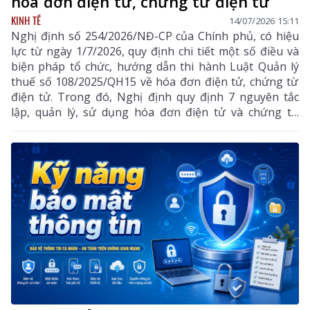
hóa đơn điện tử, chứng từ điện tử
KINH TẾ
14/07/2026 15:11
Nghị định số 254/2026/NĐ-CP của Chính phủ, có hiệu
lực từ ngày 1/7/2026, quy định chi tiết một số điều và
biện pháp tổ chức, hướng dẫn thi hành Luật Quản lý
thuế số 108/2025/QH15 về hóa đơn điện tử, chứng từ
điện tử. Trong đó, Nghị định quy định 7 nguyên tắc
lập, quản lý, sử dụng hóa đơn điện tử và chứng từ
điện tử, góp phần chuẩn hóa dữ liệu, tăng cường hiệu
quả quản lý thuế, bảo đảm tính minh bạch, chính xác
trong các giao dịch mua bán hàng hóa, cung cấp dịch
vụ, đồng thời tạo thuận lợi cho tổ chức, doanh nghiệp
và người dân trong quá trình thực hiện nghĩa vụ thuế.