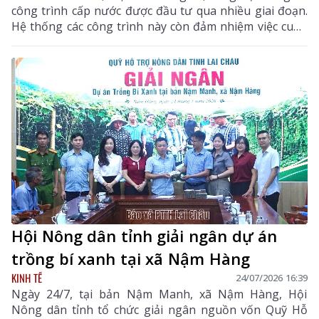
công trình cấp nước được đầu tư qua nhiều giai đoạn.
Hệ thống các công trình này còn đảm nhiệm việc cung
cấp nước tưới cho hơn 600ha lúa, ngô, hoa màu và các
vùng sản xuất nông nghiệp của địa phương. Sau
nhiều năm khai thác, cùng với tác động của thời tiết,
nhiều tuyến kênh mương, bể chứa, đường ống dẫn
nước đã xuất hiện tình trạng xuống cấp, lưu lượng
nước suy giảm, ảnh hưởng trực tiếp đến đời sống
người dân.
Hội Nông dân tỉnh giải ngân dự án
trồng bí xanh tại xã Nậm Hàng
KINH TẾ
24/07/2026 16:39
Ngày 24/7, tại bản Nậm Manh, xã Nậm Hàng, Hội
Nông dân tỉnh tổ chức giải ngân nguồn vốn Quỹ Hỗ