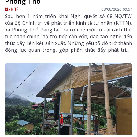
Phong Thổ
KINH TẾ
03/08/2026 09:57
Sau hơn 1 năm triển khai Nghị quyết số 68-NQ/TW
của Bộ Chính trị về phát triển kinh tế tư nhân (KTTN),
xã Phong Thổ đang tạo ra cơ chế mới từ cải cách thủ
tục hành chính, hỗ trợ tiếp cận vốn, đào tạo nghề đến
thúc đẩy liên kết sản xuất. Những yếu tố đó trở thành
động lực quan trọng, góp phần thúc đẩy phát triển
kinh tế - xã hội của vùng đất biên cương, từng bước
khẳng định rõ nét vai trò của KTTN.