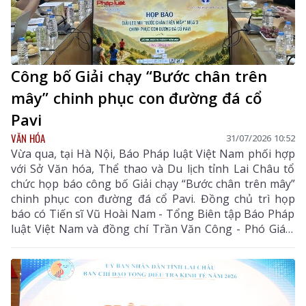
Công bố Giải chạy “Bước chân trên
mây” chinh phục con đường đá cổ
Pavi
VĂN HÓA
31/07/2026 10:52
Vừa qua, tại Hà Nội, Báo Pháp luật Việt Nam phối hợp
với Sở Văn hóa, Thể thao và Du lịch tỉnh Lai Châu tổ
chức họp báo công bố Giải chạy “Bước chân trên mây”
chinh phục con đường đá cổ Pavi. Đồng chủ trì họp
báo có Tiến sĩ Vũ Hoài Nam - Tổng Biên tập Báo Pháp
luật Việt Nam và đồng chí Trần Văn Công - Phó Giám
đốc Sở Văn hóa, Thể thao và Du lịch tỉnh Lai Châu.