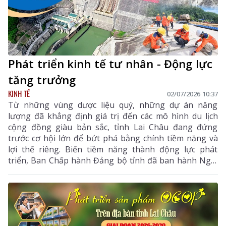
Phát triển kinh tế tư nhân - Động lực
tăng trưởng
KINH TẾ
02/07/2026 10:37
Từ những vùng dược liệu quý, những dự án năng
lượng đã khẳng định giá trị đến các mô hình du lịch
cộng đồng giàu bản sắc, tỉnh Lai Châu đang đứng
trước cơ hội lớn để bứt phá bằng chính tiềm năng và
lợi thế riêng. Biến tiềm năng thành động lực phát
triển, Ban Chấp hành Đảng bộ tỉnh đã ban hành Nghị
quyết số 09-NQ/TU, ngày 4/3/2026 về “Nâng cao hiệu
quả thu hút đầu tư, phát triển kinh tế tư nhân thành
động lực quan trọng trong phát triển kinh tế - xã hội
tỉnh Lai Châu giai đoạn 2026 - 2030” (Nghị quyết 09).
Từ đó, mở ra kỳ vọng tạo bước đột phát mới cho Lai