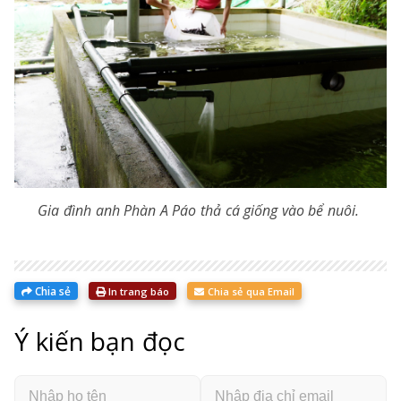
Gia đình anh Phàn A Páo thả cá giống vào bể nuôi.
Chia sẻ
In trang báo
Chia sẻ qua Email
Ý kiến bạn đọc