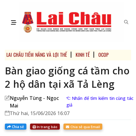
LAI CHÂU TIỀM NĂNG VÀ LỢI THẾ
KINH TẾ
OCOP LAI CHÂU
Bàn giao giống cá tầm cho
2 hộ dân tại xã Tả Lèng
Nguyễn Tùng - Ngọc
Nhấn để tìm kiếm tin cùng tác
giả
Mai
Thứ hai, 15/06/2026 16:07
Chia sẻ
In trang báo
Chia sẻ qua Email