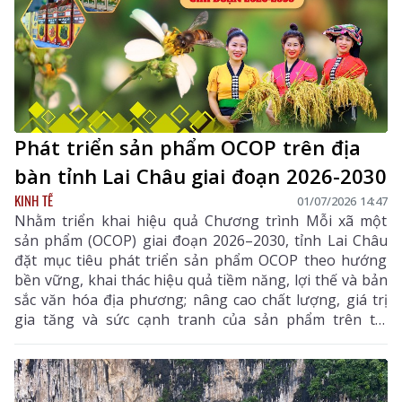
Châu phát triển nhanh, xanh và bền vững.
Phát triển sản phẩm OCOP trên địa
bàn tỉnh Lai Châu giai đoạn 2026-2030
KINH TẾ
01/07/2026 14:47
Nhằm triển khai hiệu quả Chương trình Mỗi xã một
sản phẩm (OCOP) giai đoạn 2026–2030, tỉnh Lai Châu
đặt mục tiêu phát triển sản phẩm OCOP theo hướng
bền vững, khai thác hiệu quả tiềm năng, lợi thế và bản
sắc văn hóa địa phương; nâng cao chất lượng, giá trị
gia tăng và sức cạnh tranh của sản phẩm trên thị
trường. Đồng thời, gắn phát triển OCOP với xây dựng
nông thôn mới, cơ cấu lại ngành nông nghiệp, chuyển
đổi số, phát triển du lịch nông thôn, góp phần nâng
cao thu nhập, cải thiện đời sống người dân và thúc