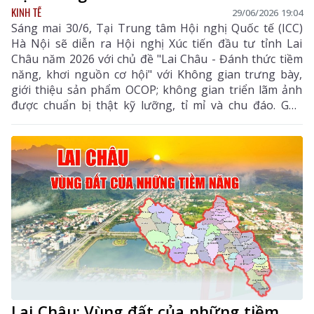
KINH TẾ
29/06/2026 19:04
Sáng mai 30/6, Tại Trung tâm Hội nghị Quốc tế (ICC)
Hà Nội sẽ diễn ra Hội nghị Xúc tiến đầu tư tỉnh Lai
Châu năm 2026 với chủ đề "Lai Châu - Đánh thức tiềm
năng, khơi nguồn cơ hội" với Không gian trưng bày,
giới thiệu sản phẩm OCOP; không gian triển lãm ảnh
được chuẩn bị thật kỹ lưỡng, tỉ mỉ và chu đáo. Góp
phần vào thành công của hội nghị, đồng thời là cơ hội
để các chủ thể OCOP của Lai Châu kết nối hợp tác, liên
kết mở rộng thị trường tiêu thụ các sản phẩm đặc
trưng của tỉnh với các đối tác trong và ngoài nước.
Lai Châu: Vùng đất của những tiềm