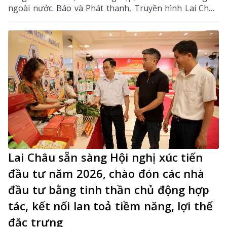
ngoài nước. Báo và Phát thanh, Truyền hình Lai Châu
ghi lại những dấu ấn nổi bật của sự kiện, góp phần
lan tỏa hình ảnh Lai Châu năng động, cởi mở, giàu
tiềm năng và sẵn sàng đồng hành cùng nhà đầu tư
trên hành trình phát triển bền vững.
Lai Châu sẵn sàng Hội nghị xúc tiến
đầu tư năm 2026, chào đón các nhà
đầu tư bằng tinh thần chủ động hợp
tác, kết nối lan toả tiềm năng, lợi thế
đặc trưng