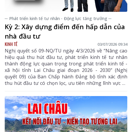
─ Phát triển kinh tế tư nhân - Động lực tăng trưởng ─
Kỳ 2: Xây dựng điểm đến hấp dẫn của
nhà đầu tư
KINH TẾ
03/07/2026 09:34
Nghị quyết số 09-NQ/TU ngày 4/3/2026 về “Nâng cao
hiệu quả thu hút đầu tư, phát triển kinh tế tư nhân
thành động lực quan trọng trong phát triển kinh tế -
xã hội tỉnh Lai Châu giai đoạn 2026 - 2030” (Nghị
quyết 09) của Ban Chấp hành Đảng bộ tỉnh xác định
thu hút đầu tư có chọn lọc, ưu tiên những lĩnh vực có
lợi thế, giá trị gia tăng cao và thân thiện với môi
trường. Trong đó, nông nghiệp hàng hóa gắn với
phát triển dược liệu là hướng đi chiến lược.