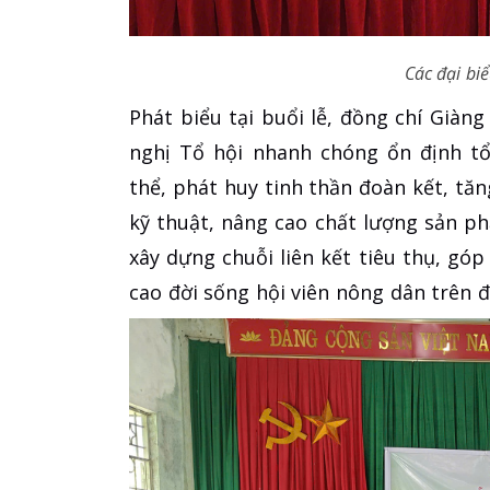
Các đại bi
Phát biểu tại buổi lễ, đồng chí Giàn
nghị Tổ hội nhanh chóng ổn định tổ
thể, phát huy tinh thần đoàn kết, tă
kỹ thuật, nâng cao chất lượng sản ph
xây dựng chuỗi liên kết tiêu thụ, gó
cao đời sống hội viên nông dân trên đ