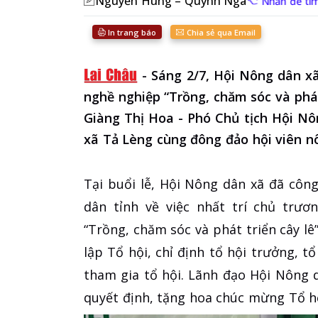
Nguyễn Hùng – Quỳnh Nga
Nhấn để tìm
In trang báo
Chia sẻ qua Email
-
Sáng 2/7, Hội Nông dân x
nghề nghiệp “Trồng, chăm sóc và phát 
Giàng Thị Hoa - Phó Chủ tịch Hội Nô
xã Tả Lèng cùng đông đảo hội viên n
Tại buổi lễ, Hội Nông dân xã đã cô
dân tỉnh về việc nhất trí chủ trư
“Trồng, chăm sóc và phát triển cây l
lập Tổ hội, chỉ định tổ hội trưởng, t
tham gia tổ hội. Lãnh đạo Hội Nông 
quyết định, tặng hoa chúc mừng Tổ hộ