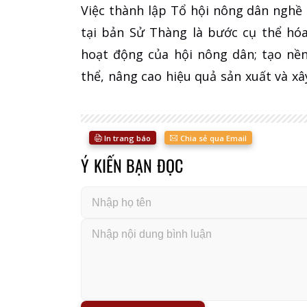
Việc thành lập Tổ hội nông dân nghề 
tại bản Sử Thàng là bước cụ thể hó
hoạt động của hội nông dân; tạo nền
thể, nâng cao hiệu quả sản xuất và x
In trang báo
Chia sẻ qua Email
Ý KIẾN BẠN ĐỌC