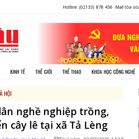
Hotline: (02133) 878 436
Mail tòa so
KINH TẾ
THẾ GIỚI
THỂ THAO
KHOA HỌC CÔNG NGHỆ
Ã HỘI
dân nghề nghiệp trồng,
n cây lê tại xã Tả Lèng