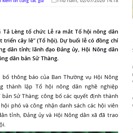
Thứ năm, 02/07/2026 14:18
 kiếm tin cùng tác giả
ã Tả Lèng tổ chức Lễ ra mắt Tổ hội nông dân
triển cây lê” (Tổ hội). Dự buổi lễ có đồng chí
ng dân tỉnh; lãnh đạo Đảng ủy, Hội Nông dân
ông dân bản Sử Thàng.
ng bố thông báo của Ban Thường vụ Hội Nông
ơng thành lập Tổ hội nông dân nghề nghiệp
ê” bản Sử Thàng; công bố các quyết định thành
ổ hội phó và công nhận danh sách các hội viên
dân tỉnh, Đảng ủy và Hội Nông dân xã đã trao
i.