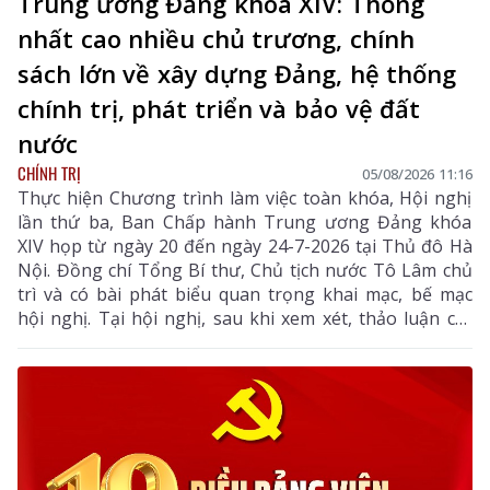
Trung ương Đảng khóa XIV: Thống
nhất cao nhiều chủ trương, chính
sách lớn về xây dựng Đảng, hệ thống
chính trị, phát triển và bảo vệ đất
nước
CHÍNH TRỊ
05/08/2026 11:16
Thực hiện Chương trình làm việc toàn khóa, Hội nghị
lần thứ ba, Ban Chấp hành Trung ương Đảng khóa
XIV họp từ ngày 20 đến ngày 24-7-2026 tại Thủ đô Hà
Nội. Đồng chí Tổng Bí thư, Chủ tịch nước Tô Lâm chủ
trì và có bài phát biểu quan trọng khai mạc, bế mạc
hội nghị. Tại hội nghị, sau khi xem xét, thảo luận các
tờ trình, báo cáo của Bộ Chính trị, Ban Chấp hành
Trung ương đã thống nhất cao nhiều chủ trương,
chính sách lớn về xây dựng Đảng, hệ thống chính trị,
phát triển và bảo vệ đất nước.