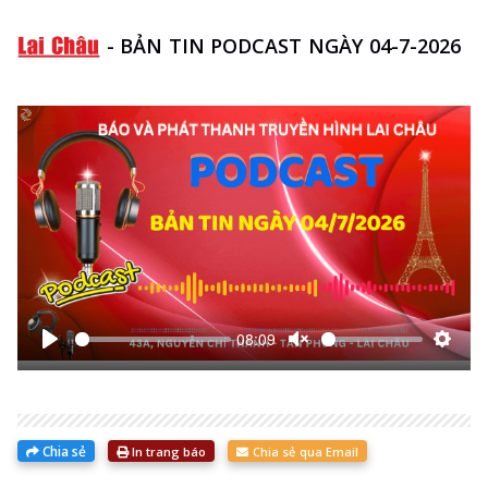
-
BẢN TIN PODCAST NGÀY 04-7-2026
08:09
Bắt
Unmute
Thiết
đầu
lập
Chia sẻ
In trang báo
Chia sẻ qua Email