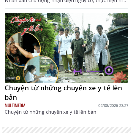
Nhân dân chủ động nhận diện nguy cơ, thực hiện hiệu
quả các biện pháp phòng, chống dịch, hạn chế lây lan,
bảo vệ đàn gia cầm, sức khỏe cộng đồng và ổn định
sản xuất chăn nuôi. Hướng dẫn tập trung vào các nội
dung chính gồm: đặc điểm dịch tễ của bệnh, dấu hiệu
nhận biết, các biện pháp phòng bệnh, tiêm phòng vắc
xin, giám sát, xử lý ổ dịch và trách nhiệm của chính
quyền, người chăn nuôi, người tiêu dùng trong công
tác phòng, chống dịch.
Chuyện từ những chuyến xe y tế lên
bản
MULTIMEDIA
02/08/2026 23:27
Chuyện từ những chuyến xe y tế lên bản