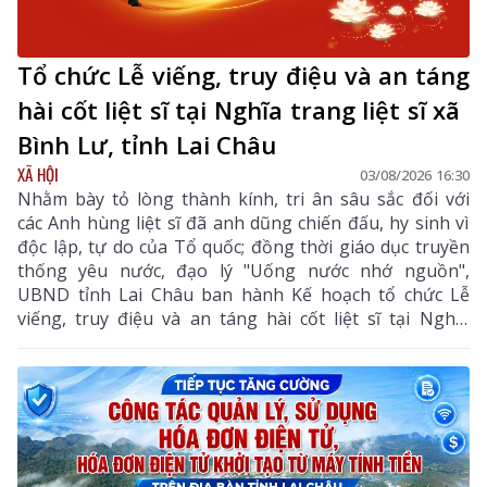
Tổ chức Lễ viếng, truy điệu và an táng
hài cốt liệt sĩ tại Nghĩa trang liệt sĩ xã
Bình Lư, tỉnh Lai Châu
XÃ HỘI
03/08/2026 16:30
Nhằm bày tỏ lòng thành kính, tri ân sâu sắc đối với
các Anh hùng liệt sĩ đã anh dũng chiến đấu, hy sinh vì
độc lập, tự do của Tổ quốc; đồng thời giáo dục truyền
thống yêu nước, đạo lý "Uống nước nhớ nguồn",
UBND tỉnh Lai Châu ban hành Kế hoạch tổ chức Lễ
viếng, truy điệu và an táng hài cốt liệt sĩ tại Nghĩa
trang liệt sĩ xã Bình Lư. Bộ Chỉ huy Quân sự tỉnh là
đơn vị chủ trì, phối hợp với các sở, ngành, địa phương
triển khai các nội dung, bảo đảm buổi lễ được tổ chức
trang nghiêm, trọng thể, đúng nghi thức.