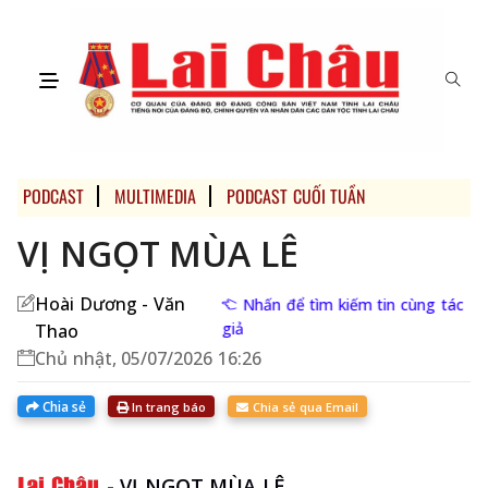
PODCAST
MULTIMEDIA
PODCAST CUỐI TUẦN
VỊ NGỌT MÙA LÊ
Hoài Dương - Văn
Nhấn để tìm kiếm tin cùng tác
giả
Thao
Chủ nhật, 05/07/2026 16:26
Chia sẻ
In trang báo
Chia sẻ qua Email
-
VỊ NGỌT MÙA LÊ