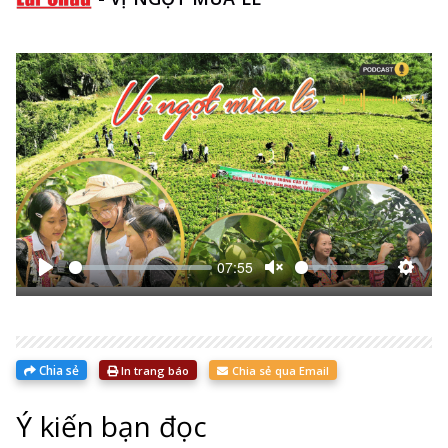
07:55
Bắt
Unmute
Thiết
đầu
lập
Chia sẻ
In trang báo
Chia sẻ qua Email
Ý kiến bạn đọc